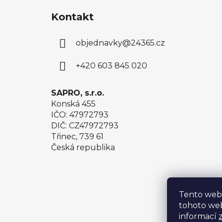
á
Kontakt
p
a
objednavky
@
24365.cz
t
í
+420 603 845 020
SAPRO, s.r.o.
Konská 455
IČO: 47972793
DIČ: CZ47972793
Třinec, 739 61
Česká republika
Tento web
tohoto web
informací