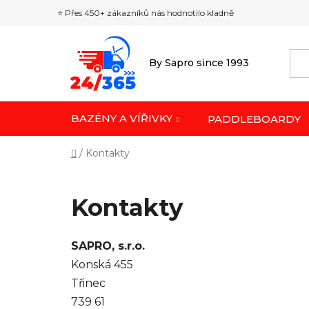
Přejít
⭐ Přes 450+ zákazníků nás hodnotilo kladně
na
obsah
By Sapro since 1993
BAZÉNY A VÍŘIVKY
PADDLEBOARDY
Domů
/
Kontakty
Kontakty
SAPRO, s.r.o.
Konská 455
Třinec
739 61