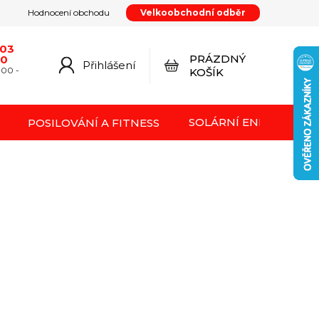
Hodnocení obchodu
Velkoobchodní odběr
y
Podmínky ochrany osobních údajů
Kontakty
od smlouvy
Doprava a platba
Moje objednávka
603
PRÁZDNÝ
20
Přihlášení
NÁKUPNÍ
:00 -
KOŠÍK
KOŠÍK
SOLÁRNÍ ENERGIE FVE
POSILOVÁNÍ A FITNESS