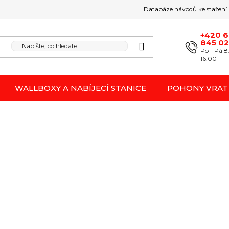
Databáze návodů ke stažení
Obchodní podmínk
Reklamace / odstoupení 
+420 
845 0
Po - Pá 8
16:00
WALLBOXY A NABÍJECÍ STANICE
POHONY VRAT