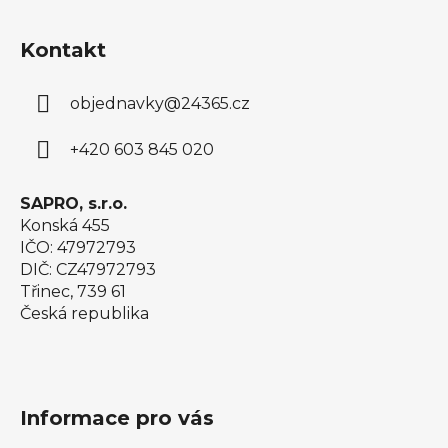
Z
á
Kontakt
p
a
objednavky
@
24365.cz
t
í
+420 603 845 020
SAPRO, s.r.o.
Konská 455
IČO: 47972793
DIČ: CZ47972793
Třinec, 739 61
Česká republika
Informace pro vás