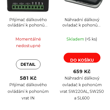
s
u
p
k
r
t
Přijímač dálkového
Náhradní dálkový
o
ů
ovládání k pohonům
ovladač k pohonům
d
vrat IN
vrat SW220AL,
u
SW250 a SL600
k
Momentálně
Skladem
(>5 ks)
t
nedostupné
ů
DO KOŠÍKU
DETAIL
659 Kč
581 Kč
Náhradní dálkový
Přijímač dálkového
ovladač k pohonům
ovládání k pohonům
vrat SW220AL, SW250
vrat IN
a SL600