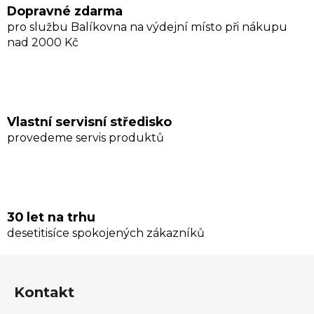
p
Dopravné zdarma
i
pro službu Balíkovna na výdejní místo při nákupu
s
nad 2000 Kč
u
Vlastní servisní středisko
provedeme servis produktů
30 let na trhu
desetitisíce spokojených zákazníků
Z
á
Kontakt
p