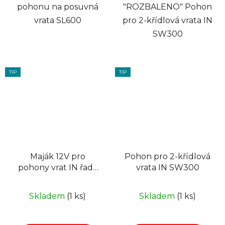
pohonu na posuvná
"ROZBALENO" Pohon
vrata SL600
pro 2-křídlová vrata IN
SW300
TIP
TIP
Maják 12V pro
Pohon pro 2-křídlová
pohony vrat IN řady
vrata IN SW300
SW, SL
Skladem
(1 ks)
Skladem
(1 ks)