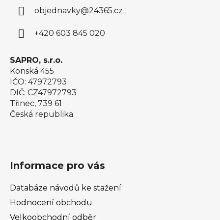
a
objednavky
@
24365.cz
t
í
+420 603 845 020
SAPRO, s.r.o.
Konská 455
IČO: 47972793
DIČ: CZ47972793
Třinec, 739 61
Česká republika
Informace pro vás
Databáze návodů ke stažení
Hodnocení obchodu
Velkoobchodní odběr