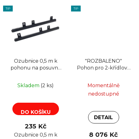
TIP
TIP
Ozubnice 0,5 m k
"ROZBALENO"
pohonu na posuvná
Pohon pro 2-křídlová
vrata IN SL600,
vrata IN SW300
SL1000
Skladem
(2 ks)
Momentálně
nedostupné
DO KOŠÍKU
DETAIL
235 Kč
8 076 Kč
Ozubnice 0,5 m k