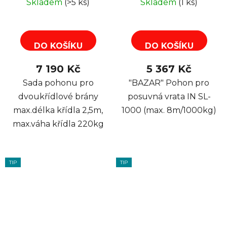
Skladem
(>5 ks)
Skladem
(1 ks)
DO KOŠÍKU
DO KOŠÍKU
7 190 Kč
5 367 Kč
Sada pohonu pro
"BAZAR" Pohon pro
dvoukřídlové brány
posuvná vrata IN SL-
max.délka křídla 2,5m,
1000 (max. 8m/1000kg)
max.váha křídla 220kg
TIP
TIP