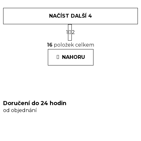
NAČÍST DALŠÍ 4
S
1
t
2
r
O
á
16
položek celkem
v
n
l
k
NAHORU
á
o
d
v
a
á
n
c
í
í
p
r
Doručení do 24 hodin
v
od objednání
k
y
v
ý