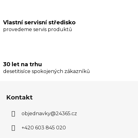
i
s
u
Vlastní servisní středisko
provedeme servis produktů
30 let na trhu
desetitisíce spokojených zákazníků
Z
á
Kontakt
p
a
objednavky
@
24365.cz
t
í
+420 603 845 020