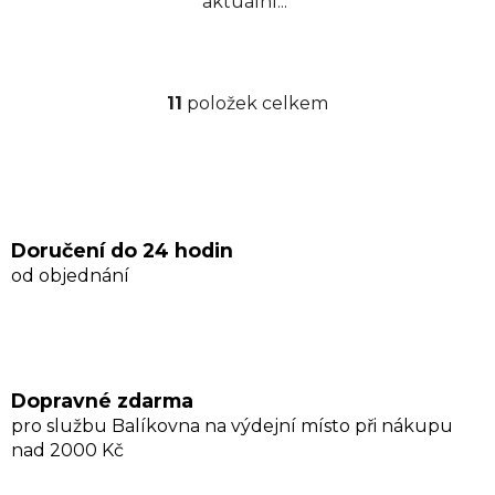
aktuální...
11
položek celkem
O
v
l
á
d
a
Doručení do 24 hodin
c
od objednání
í
p
r
v
k
Dopravné zdarma
y
pro službu Balíkovna na výdejní místo při nákupu
v
nad 2000 Kč
ý
p