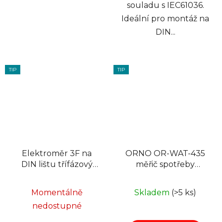
souladu s IEC61036.
Ideální pro montáž na
DIN...
TIP
TIP
Elektroměr 3F na
ORNO OR-WAT-435
DIN lištu třífázový
měřič spotřeby
VCX DTS-1946-4P,
elektrické energie
MODBUS -RS485,
wattmetr
Momentálně
Skladem
(>5 ks)
230V, 5 (100)A
nedostupné