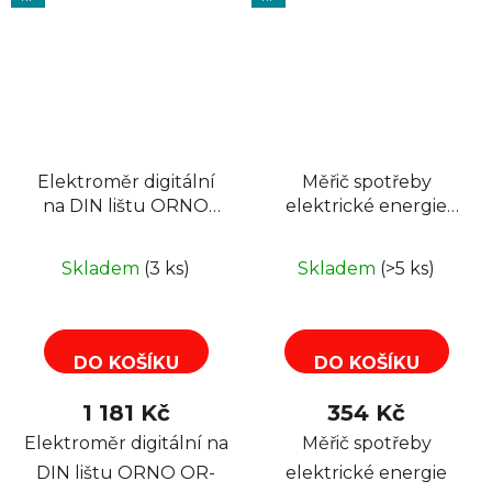
Elektroměr digitální
Měřič spotřeby
na DIN lištu ORNO
elektrické energie
OR-WE-513, 80A,
dvoutarifový ORNO
MID, třífázový, DIN
VIRONE EM-1
Skladem
(3 ks)
Skladem
(>5 ks)
TH-35mm
DO KOŠÍKU
DO KOŠÍKU
1 181 Kč
354 Kč
Elektroměr digitální na
Měřič spotřeby
DIN lištu ORNO OR-
elektrické energie