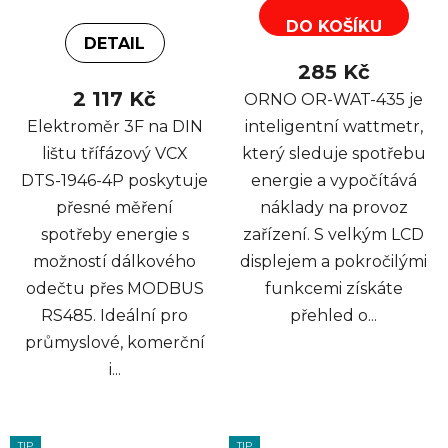
DO KOŠÍKU
DETAIL
285 Kč
2 117 Kč
ORNO OR-WAT-435 je
Elektroměr 3F na DIN
inteligentní wattmetr,
lištu třífázový VCX
který sleduje spotřebu
DTS-1946-4P poskytuje
energie a vypočítává
přesné měření
náklady na provoz
spotřeby energie s
zařízení. S velkým LCD
možností dálkového
displejem a pokročilými
odečtu přes MODBUS
funkcemi získáte
RS485. Ideální pro
přehled o...
průmyslové, komerční
i...
TIP
TIP