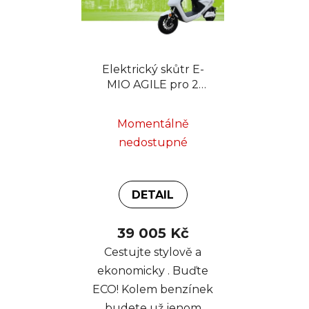
i
d
s
u
p
k
r
t
Elektrický skůtr E-
o
ů
MIO AGILE pro 2
d
osoby, Li-ion, nosnost
u
až 150 kg
k
Momentálně
t
nedostupné
ů
DETAIL
39 005 Kč
Cestujte stylově a
ekonomicky . Buďte
ECO! Kolem benzínek
budete už jenom