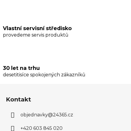
p
i
s
u
Vlastní servisní středisko
provedeme servis produktů
30 let na trhu
desetitisíce spokojených zákazníků
Z
á
Kontakt
p
a
objednavky
@
24365.cz
t
í
+420 603 845 020