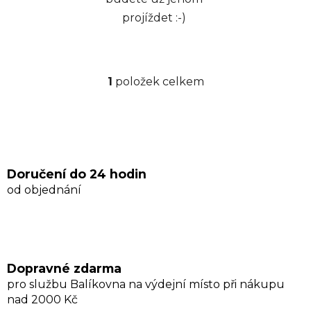
projíždet :-)
1
položek celkem
O
v
l
á
d
a
Doručení do 24 hodin
c
od objednání
í
p
r
v
k
Dopravné zdarma
y
pro službu Balíkovna na výdejní místo při nákupu
v
nad 2000 Kč
ý