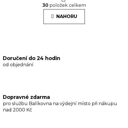
O
á
30
položek celkem
v
n
l
k
NAHORU
á
o
d
v
a
á
n
c
í
í
p
r
Doručení do 24 hodin
v
od objednání
k
y
v
ý
p
Dopravné zdarma
i
pro službu Balíkovna na výdejní místo při nákupu
s
nad 2000 Kč
u