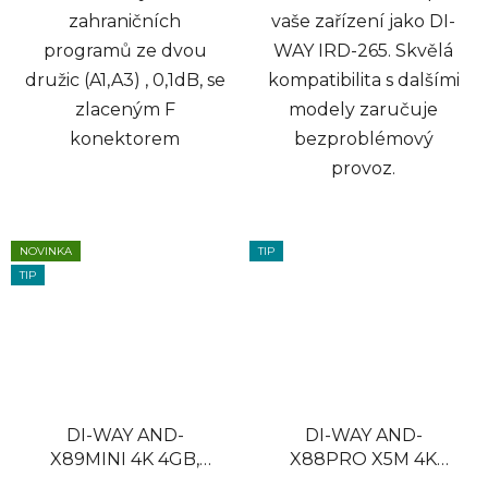
zahraničních
vaše zařízení jako DI-
programů ze dvou
WAY IRD-265. Skvělá
družic (A1,A3) , 0,1dB, se
kompatibilita s dalšími
zlaceným F
modely zaručuje
konektorem
bezproblémový
provoz.
NOVINKA
TIP
TIP
DI-WAY AND-
DI-WAY AND-
X89MINI 4K 4GB,
X88PRO X5M 4K
32GB, Android 14,
4GB, 32GB, Android