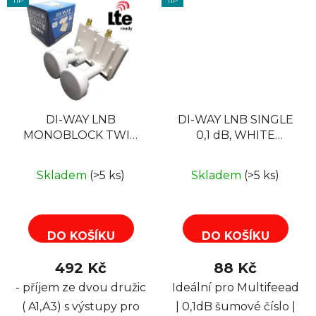
TIP
TIP
DI-WAY LNB
DI-WAY LNB SINGLE
MONOBLOCK TWIN
0,1 dB, WHITE
0,1dB 4,3st, WHITE
LEOPARD LINE
LEOPARD LINE
Skladem
(>5 ks)
Skladem
(>5 ks)
DO KOŠÍKU
DO KOŠÍKU
492 Kč
88 Kč
- příjem ze dvou družic
Ideální pro Multifeead
( A1,A3) s výstupy pro
| 0,1dB šumové číslo |