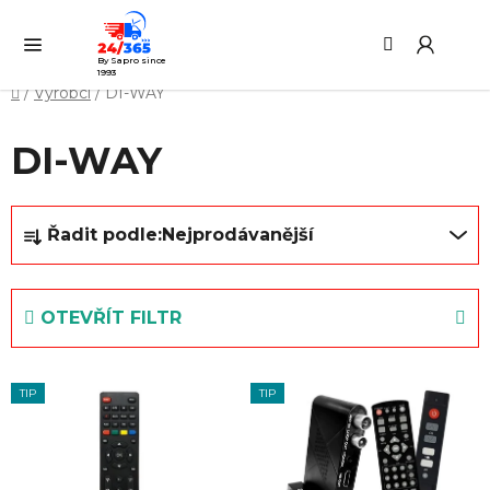
Přejít
Hledat
NÁ
na
KO
obsah
By Sapro since
1993
Domů
/
Výrobci
/
DI-WAY
DI-WAY
Ř
Řadit podle:
Nejprodávanější
a
z
e
OTEVŘÍT FILTR
n
í
V
p
TIP
TIP
ý
r
p
o
i
d