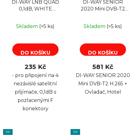
DI-WAY LNB QUAD
DI-WAY SENIOR
0,1dB, WHITE
2020 Mini DVB-T2
LEOPARD LINE
H.265 + Ovladač
SENIOR
Skladem
(>5 ks)
Skladem
(>5 ks)
DO KOŠÍKU
DO KOŠÍKU
235 Kč
581 Kč
- pro připojení na 4
DI-WAY SENIOR 2020
nezávislé satelitní
Mini DVB-T2 H.265 +
přijímače, 0,1dB s
Ovladač, Hotel
pozlacenými F
konektory
TIP
TIP