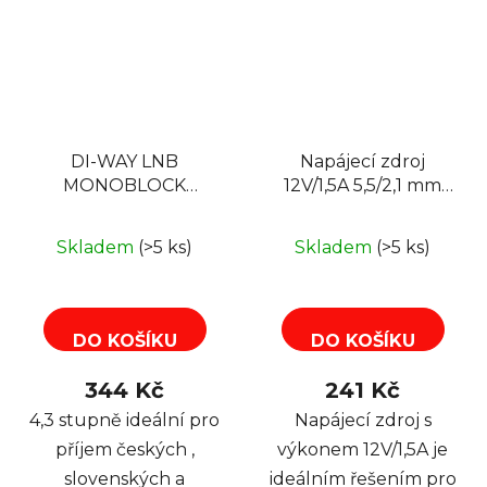
DI-WAY LNB
Napájecí zdroj
MONOBLOCK
12V/1,5A 5,5/2,1 mm
SINGLE 0,1dB 4,3st,
např. pro DI-WAY
WHITE LEOPARD
IRD-265, STRONG
Skladem
(>5 ks)
Skladem
(>5 ks)
LINE
THS815, STRONG
SRT7502
DO KOŠÍKU
DO KOŠÍKU
344 Kč
241 Kč
4,3 stupně ideální pro
Napájecí zdroj s
příjem českých ,
výkonem 12V/1,5A je
slovenských a
ideálním řešením pro