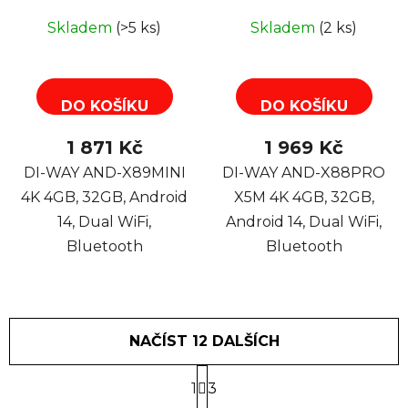
Dual WiFi, Bluetooth
14, Dual WiFi,
Skladem
(>5 ks)
Skladem
(2 ks)
Bluetooth
DO KOŠÍKU
DO KOŠÍKU
1 871 Kč
1 969 Kč
DI-WAY AND-X89MINI
DI-WAY AND-X88PRO
4K 4GB, 32GB, Android
X5M 4K 4GB, 32GB,
14, Dual WiFi,
Android 14, Dual WiFi,
Bluetooth
Bluetooth
NAČÍST 12 DALŠÍCH
S
1
t
3
r