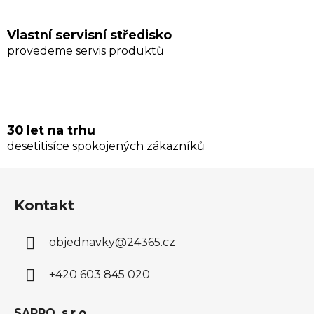
Vlastní servisní středisko
provedeme servis produktů
30 let na trhu
desetitisíce spokojených zákazníků
Z
á
Kontakt
p
a
objednavky
@
24365.cz
t
í
+420 603 845 020
SAPRO, s.r.o.