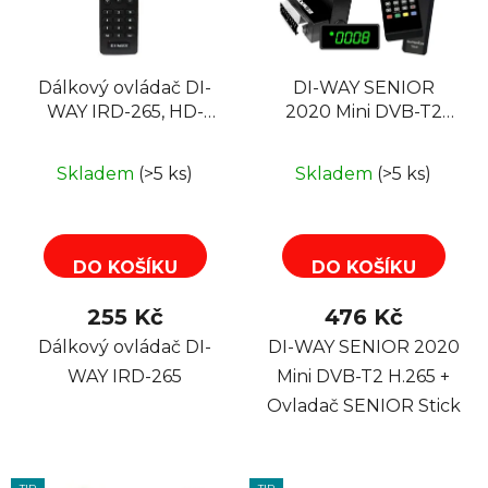
s
u
p
k
r
t
Dálkový ovládač DI-
DI-WAY SENIOR
o
ů
WAY IRD-265, HD-
2020 Mini DVB-T2
d
BOX HS-265, Sunsat
H.265 + Ovladač
u
S400HDi
SENIOR Stick
k
Skladem
(>5 ks)
Skladem
(>5 ks)
t
ů
DO KOŠÍKU
DO KOŠÍKU
255 Kč
476 Kč
Dálkový ovládač DI-
DI-WAY SENIOR 2020
WAY IRD-265
Mini DVB-T2 H.265 +
Ovladač SENIOR Stick