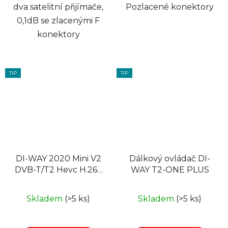
dva satelitní přijímače,
Pozlacené konektory
0,1dB se zlacenými F
konektory
TIP
TIP
DI-WAY 2020 Mini V2
Dálkový ovládač DI-
DVB-T/T2 Hevc H.265
WAY T2-ONE PLUS
Set-Top Box
Skladem
(>5 ks)
Skladem
(>5 ks)