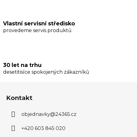
i
s
u
Vlastní servisní středisko
provedeme servis produktů
30 let na trhu
desetitisíce spokojených zákazníků
Z
á
Kontakt
p
a
objednavky
@
24365.cz
t
í
+420 603 845 020