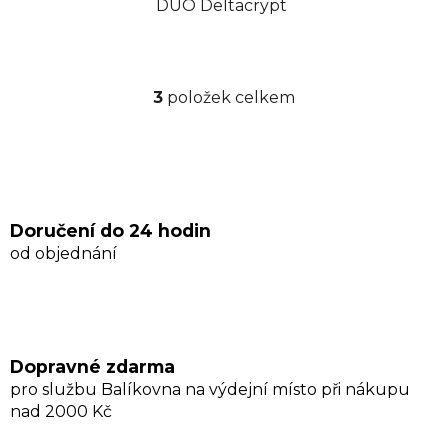
DUO Deltacrypt
3
položek celkem
O
v
l
á
d
a
Doručení do 24 hodin
c
od objednání
í
p
r
v
k
Dopravné zdarma
y
pro službu Balíkovna na výdejní místo při nákupu
v
nad 2000 Kč
ý
p