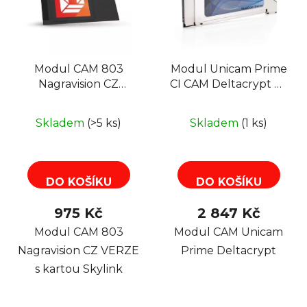
i
d
s
u
p
k
r
t
Modul CAM 803
Modul Unicam Prime
o
ů
Nagravision CZ
CI CAM Deltacrypt na
d
VERZE s kartou
1 kartu
u
Skylink
k
Skladem
(>5 ks)
Skladem
(1 ks)
t
ů
DO KOŠÍKU
DO KOŠÍKU
975 Kč
2 847 Kč
Modul CAM 803
Modul CAM Unicam
Nagravision CZ VERZE
Prime Deltacrypt
s kartou Skylink