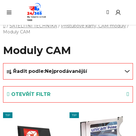
Přejít
Hledat
NÁ
na
KO
obsah
By Sapro since
1993
Domů
/
SATELITNÍ TECHNIKA
/
Přístupové karty, CAM moduly
/
Moduly CAM
Moduly CAM
Ř
Řadit podle:
Nejprodávanější
a
z
e
OTEVŘÍT FILTR
n
í
V
p
TIP
TIP
ý
r
p
o