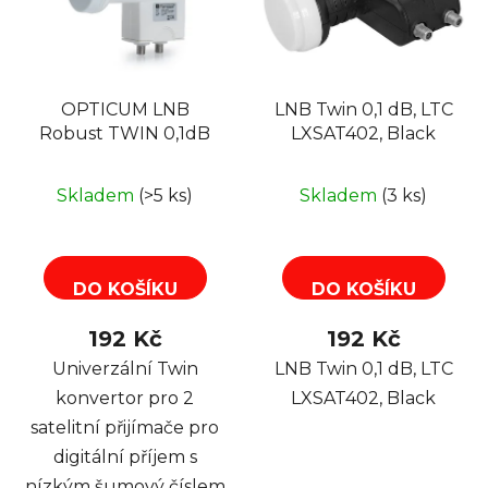
i
d
s
u
p
k
r
t
OPTICUM LNB
LNB Twin 0,1 dB, LTC
o
ů
Robust TWIN 0,1dB
LXSAT402, Black
d
u
k
Skladem
(>5 ks)
Skladem
(3 ks)
t
ů
DO KOŠÍKU
DO KOŠÍKU
192 Kč
192 Kč
Univerzální Twin
LNB Twin 0,1 dB, LTC
konvertor pro 2
LXSAT402, Black
satelitní přijímače pro
digitální příjem s
nízkým šumový číslem