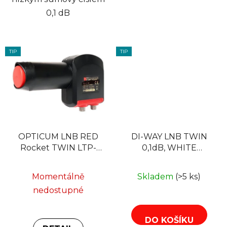
0,1 dB
TIP
TIP
OPTICUM LNB RED
DI-WAY LNB TWIN
Rocket TWIN LTP-
0,1dB, WHITE
060H 0,1dB
LEOPARD LINE
Momentálně
Skladem
(>5 ks)
nedostupné
DO KOŠÍKU