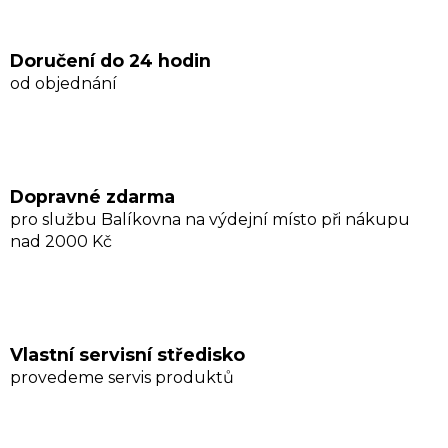
á
d
a
Doručení do 24 hodin
c
od objednání
í
p
r
v
k
Dopravné zdarma
y
pro službu Balíkovna na výdejní místo při nákupu
v
nad 2000 Kč
ý
p
i
s
u
Vlastní servisní středisko
provedeme servis produktů