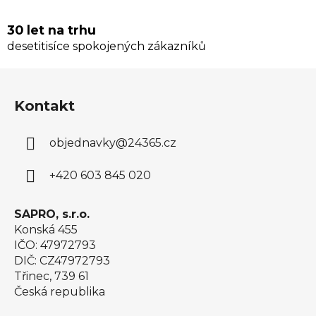
30 let na trhu
desetitisíce spokojených zákazníků
Z
á
Kontakt
p
a
objednavky
@
24365.cz
t
í
+420 603 845 020
SAPRO, s.r.o.
Konská 455
IČO: 47972793
DIČ: CZ47972793
Třinec, 739 61
Česká republika