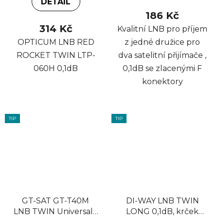
DETAIL
186 Kč
314 Kč
Kvalitní LNB pro příjem
OPTICUM LNB RED
z jedné družice pro
ROCKET TWIN LTP-
dva satelitní přijímače ,
060H 0,1dB
0,1dB se zlacenými F
konektory
TIP
TIP
GT-SAT GT-T40M
DI-WAY LNB TWIN
LNB TWIN Universal -
LONG 0,1dB, krček