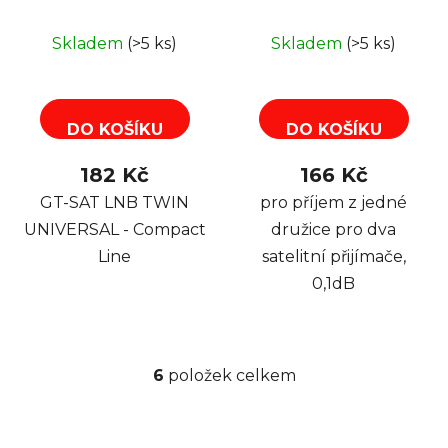
Compact Line
dlouhý 4,5cm
Skladem
(>5 ks)
Skladem
(>5 ks)
DO KOŠÍKU
DO KOŠÍKU
182 Kč
166 Kč
GT-SAT LNB TWIN
pro příjem z jedné
UNIVERSAL - Compact
družice pro dva
Line
satelitní přijímače,
0,1dB
6
položek celkem
O
v
l