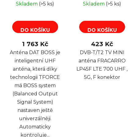
k
Skladem
(>5 ks)
Skladem
(>5 ks)
přijímače
. Pro notebook nebo PC praktické
USB
t
tunery
.
ů
DO KOŠÍKU
DO KOŠÍKU
1 763 Kč
423 Kč
Anténa DAT BOSS je
DVB-T/T2 TV MINI
inteligentní UHF
anténa FRACARRO
anténa, která díky
LP45F LTE 700 UHF ,
technologii TFORCE
5G, F konektor
má BOSS system
(Balanced Output
Signal System)
nastaven ještě
univerzálněji.
Automaticky
kontroluje...