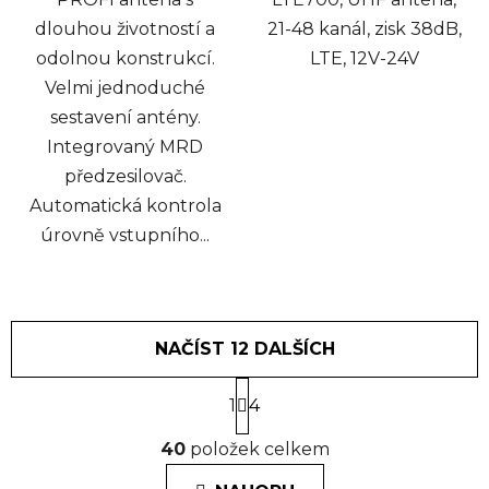
dlouhou životností a
21-48 kanál, zisk 38dB,
odolnou konstrukcí.
LTE, 12V-24V
Velmi jednoduché
sestavení antény.
Integrovaný MRD
předzesilovač.
Automatická kontrola
úrovně vstupního...
NAČÍST 12 DALŠÍCH
S
1
t
4
r
O
á
40
položek celkem
v
n
l