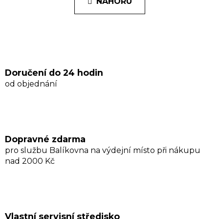
k
NAHORU
á
o
d
v
a
á
n
c
í
í
p
r
Doručení do 24 hodin
v
od objednání
k
y
v
ý
p
Dopravné zdarma
i
pro službu Balíkovna na výdejní místo při nákupu
s
nad 2000 Kč
u
Vlastní servisní středisko