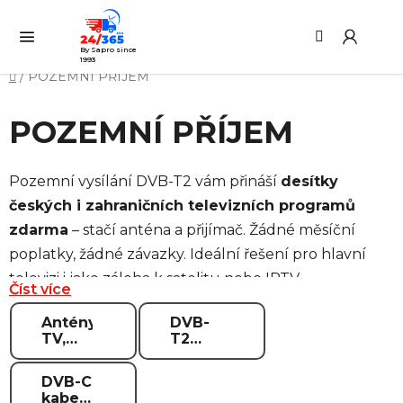
Přejít
Hledat
NÁ
na
KO
obsah
By Sapro since
1993
Domů
/
POZEMNÍ PŘÍJEM
POZEMNÍ PŘÍJEM
Pozemní vysílání DVB-T2 vám přináší
desítky
českých i zahraničních televizních programů
zdarma
– stačí anténa a přijímač. Žádné měsíční
poplatky, žádné závazky. Ideální řešení pro hlavní
televizi i jako záloha k satelitu nebo IPTV.
Číst více
Vyberte si podle vašich podmínek:
Antény
DVB-
TV,
T2
FM,
HEVC
Pro příjem v místech s dobrým signálem postačí
DAB+,
H.265
DVB-C
DVB-
digitální
kompaktní
pokojové antény
nebo mini venkovní
kabelové