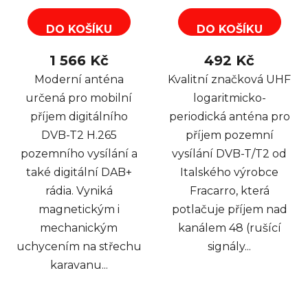
DO KOŠÍKU
DO KOŠÍKU
1 566 Kč
492 Kč
Moderní anténa
Kvalitní značková UHF
určená pro mobilní
logaritmicko-
příjem digitálního
periodická anténa pro
DVB-T2 H.265
příjem pozemní
pozemního vysílání a
vysílání DVB-T/T2 od
také digitální DAB+
Italského výrobce
rádia. Vyniká
Fracarro, která
magnetickým i
potlačuje příjem nad
mechanickým
kanálem 48 (rušící
uchycením na střechu
signály...
karavanu...