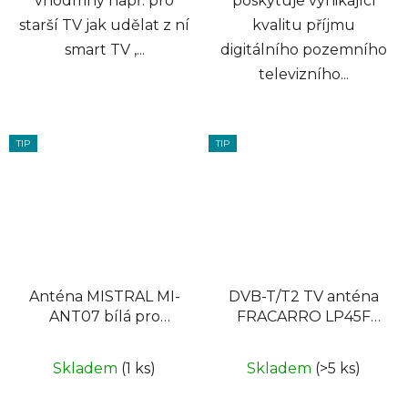
vhodmný např. pro
poskytuje vynikající
starší TV jak udělat z ní
kvalitu příjmu
smart TV ,...
digitálního pozemního
televizního...
TIP
TIP
Anténa MISTRAL MI-
DVB-T/T2 TV anténa
ANT07 bílá pro
FRACARRO LP45F
karavany
LTE 700 UHF , 5G, F
konektor
Skladem
(1 ks)
Skladem
(>5 ks)