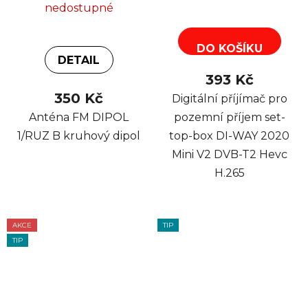
nedostupné
DO KOŠÍKU
DETAIL
393 Kč
350 Kč
Digitální příjímač pro
Anténa FM DIPOL
pozemní příjem set-
1/RUZ B kruhový dipol
top-box DI-WAY 2020
Mini V2 DVB-T2 Hevc
H.265
AKCE
TIP
TIP