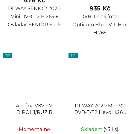
476 Kč
935 Kč
DI-WAY SENIOR 2020
Mini DVB-T2 H.265 +
DVB-T2 přijímač
Ovladač SENIOR Stick
Opticum HbbTV T-Box
H.265
TIP
TIP
Anténa VKV FM
DI-WAY 2020 Mini V2
DIPOL 1/RUZ B
DVB-T/T2 Hevc H.265
kruhový dipol
Set-Top Box
Momentálně
Skladem
(>5 ks)