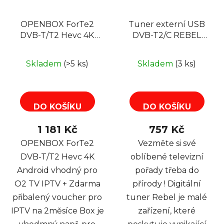
OPENBOX ForTe2
Tuner externí USB
DVB-T/T2 Hevc 4K
DVB-T2/C REBEL
Android , pro O2 TV
KOM1060, H.265
HEVC
Skladem
(>5 ks)
Skladem
(3 ks)
DO KOŠÍKU
DO KOŠÍKU
1 181 Kč
757 Kč
OPENBOX ForTe2
Vezměte si své
DVB-T/T2 Hevc 4K
oblíbené televizní
Android vhodný pro
pořady třeba do
O2 TV IPTV + Zdarma
přírody ! Digitální
přibalený voucher pro
tuner Rebel je malé
IPTV na 2měsíce Box je
zařízení, které