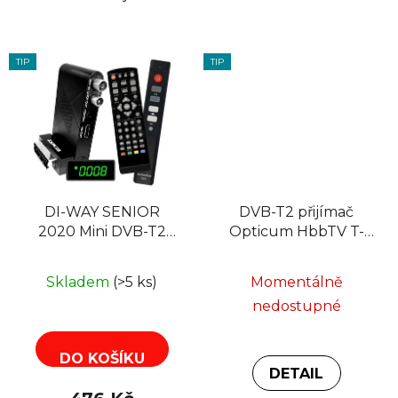
TIP
TIP
DI-WAY SENIOR
DVB-T2 přijímač
2020 Mini DVB-T2
Opticum HbbTV T-
H.265 + Ovladač
Box H.265
SENIOR Stick
Skladem
(>5 ks)
Momentálně
nedostupné
DO KOŠÍKU
DETAIL