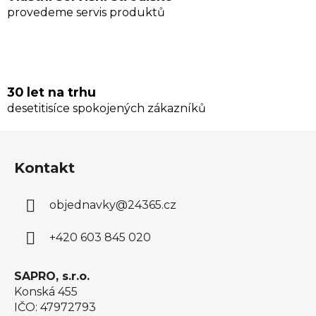
provedeme servis produktů
30 let na trhu
desetitisíce spokojených zákazníků
Z
á
Kontakt
p
a
objednavky
@
24365.cz
t
í
+420 603 845 020
SAPRO, s.r.o.
Konská 455
IČO: 47972793