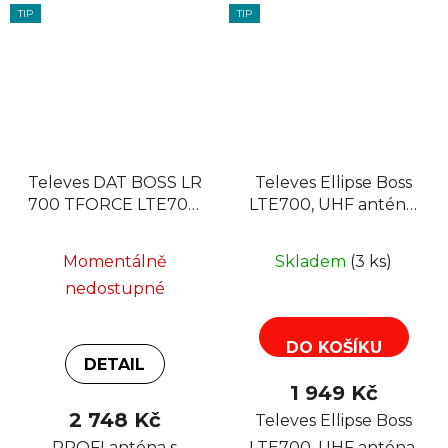
TIP
TIP
Televes DAT BOSS LR
Televes Ellipse Boss
700 TFORCE LTE700,
LTE700, UHF anténa,
5G ready
21-48 kanál, zisk
38dB, LTE, 12V-24V
Momentálně
Skladem
(3 ks)
nedostupné
DO KOŠÍKU
DETAIL
1 949 Kč
2 748 Kč
Televes Ellipse Boss
PROFI anténa s
LTE700, UHF anténa,