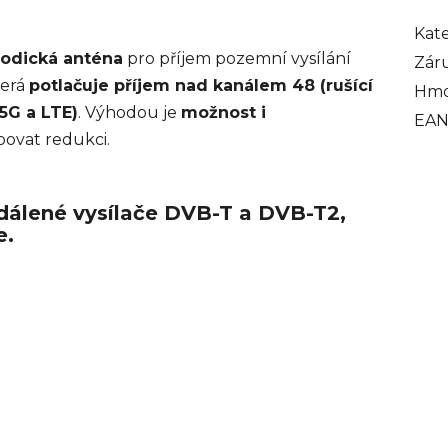
Kat
iodická anténa
pro příjem pozemní vysílání
Zár
terá
potlačuje příjem nad kanálem 48 (rušící
Hmo
5G a LTE)
. Výhodou je
možnost i
EA
ovat redukci.
zdálené vysílače DVB-T a DVB-T2,
e.