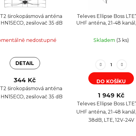
T2 širokopásmová anténa
Televes Ellipse Boss LTE
HN15ECO, zesilovač 35 dB
UHF anténa, 21-48 kanál,
38dB, LTE, 12V-24V
mentálně nedostupné
Skladem
(3 ks)
DETAIL
344 Kč
DO KOŠÍKU
T2 širokopásmová anténa
1 949 Kč
HN15ECO, zesilovač 35 dB
Televes Ellipse Boss LTE
UHF anténa, 21-48 kanál,
38dB, LTE, 12V-24V