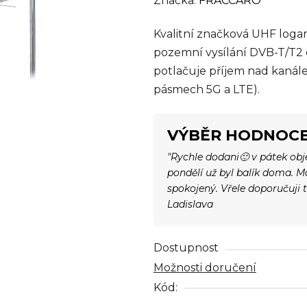
Značka:
FRACCARO
produktu
Kvalitní značková UHF logar
je
pozemní vysílání DVB-T/T2 o
0,0
potlačuje příjem nad kanále
z
pásmech 5G a LTE).
5
hvězdiček.
VÝBĚR HODNOCE
"Rychle dodani🙂 v pátek ob
pondělí už byl balík doma. 
spokojený. Vřele doporučuji 
Ladislava
Dostupnost
Možnosti doručení
Kód: