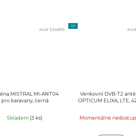
TIP
Kód:
534899
Kód
éna MISTRAL MI-ANT04
Venkovní DVB-T2 ant
pro karavany, černá
OPTICUM ELIXA, LTE, 4
Skladem
(3 ks)
Momentálně nedostu