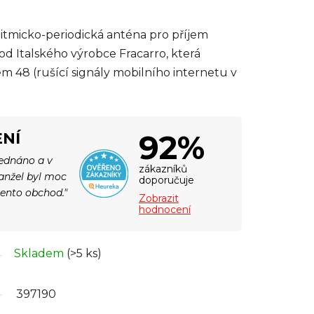
itmicko-periodická anténa pro příjem
d Italského výrobce Fracarro, která
m 48 (rušící signály mobilního internetu v
92%
NÍ
jednáno a v
zákazníků
Manžel byl moc
doporučuje
tento obchod."
Zobrazit
hodnocení
Skladem
(>5 ks)
397190