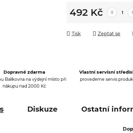
492 Kč
Měrná cena:
Tisk
Zeptat se
Dopravné zdarma
Vlastní servisní středi
bu Balíkovna na výdejní místo při
provedeme servis produk
nákupu nad 2000 Kč
s
Diskuze
Ostatní info
Dop