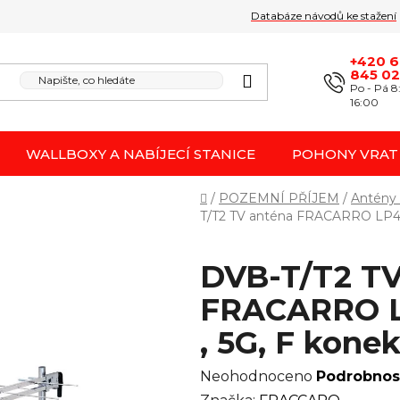
Databáze návodů ke stažení
Obchodní podmínk
Reklamace / odstoupení 
+420 
845 0
Po - Pá 8
16:00
WALLBOXY A NABÍJECÍ STANICE
POHONY VRAT
Domů
/
POZEMNÍ PŘÍJEM
/
Antény 
T/T2 TV anténa FRACARRO LP45
DVB-T/T2 TV
FRACARRO L
, 5G, F kone
Průměrné
Neohodnoceno
Podrobnos
hodnocení