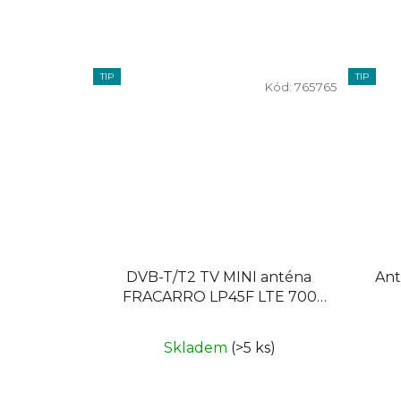
TIP
TIP
Kód:
765765
DVB-T/T2 TV MINI anténa
Ant
FRACARRO LP45F LTE 700
UHF , 5G, F konektor
Skladem
(>5 ks)