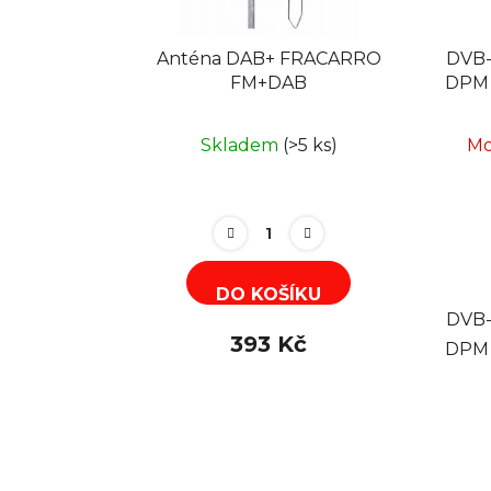
Anténa DAB+ FRACARRO
DVB-
FM+DAB
DPM 
Skladem
(>5 ks)
Mo
DO KOŠÍKU
DVB-
393 Kč
DPM 