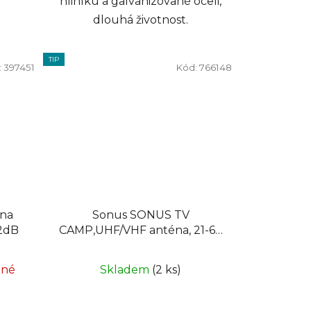
hliníku a galvanizované oceli,
dlouhá životnost.
TIP
:
397451
Kód:
766148
éna
Sonus SONUS TV
2dB
CAMP,UHF/VHF anténa, 21-69
kanál
pné
Skladem
(2 ks)