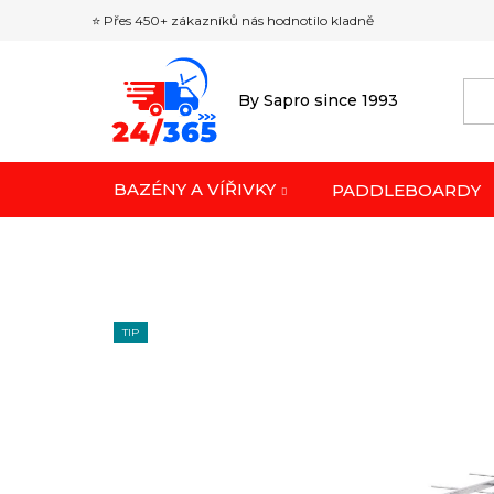
Přejít
⭐ Přes 450+ zákazníků nás hodnotilo kladně
na
obsah
By Sapro since 1993
BAZÉNY A VÍŘIVKY
PADDLEBOARDY
TIP