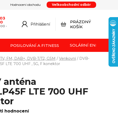
Hodnocení obchodu
Velkoobchodní odběr
y
Podmínky ochrany osobních údajů
Kontakty
od smlouvy
Doprava a platba
Moje objednávka
603
PRÁZDNÝ
20
Přihlášení
NÁKUPNÍ
:00 -
KOŠÍK
KOŠÍK
SOLÁRNÍ ENERGIE FVE
POSILOVÁNÍ A FITNESS
TV, FM, DAB+, DVB-T/T2, GSM
/
Venkovní
/
DVB-
F LTE 700 UHF , 5G, F konektor
 anténa
P45F LTE 700 UHF
ktor
ti hodnocení