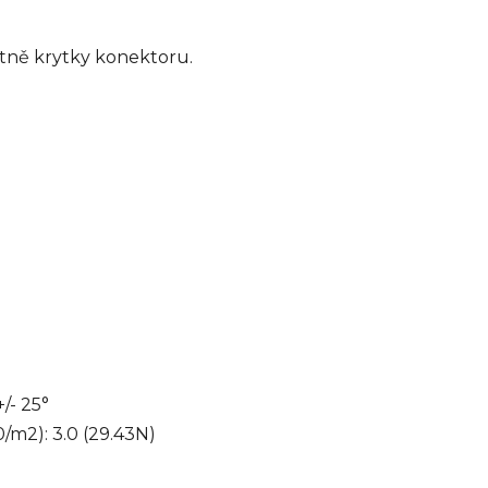
tně krytky konektoru.
/- 25°
0/m2): 3.0 (29.43N)