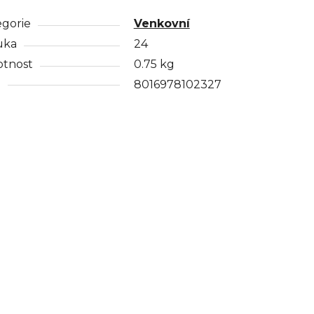
egorie
Venkovní
uka
24
tnost
0.75 kg
N
8016978102327