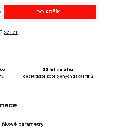
DO KOŠÍKU
Sdílet
sko
30 let na trhu
tů
desetitisíce spokojených zákazníků
rmace
lňkové parametry