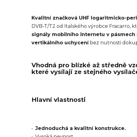
Kvalitní značková UHF logaritmicko-per
DVB-T/T2 od Italského výrobce Fracarro, k
signály mobilního internetu v pásmech 
vertikálního uchycení
bez nutnosti dokup
Vhodná pro blízké až středně v
které vysílají ze stejného vysílač
Hlavní vlastnosti
•
Jednoduchá a kvalitní konstrukce.
• Vysoká pevnost.