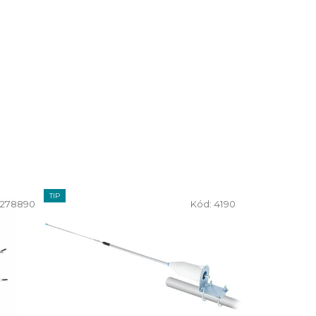
TIP
278890
Kód:
4190