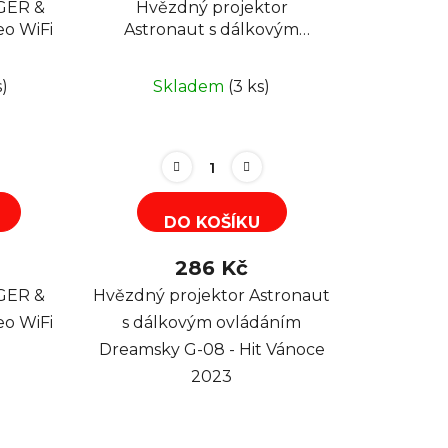
GER &
Hvězdný projektor
o WiFi
Astronaut s dálkovým
ovládáním Dreamsky G-08
s)
Skladem
(3 ks)
DO KOŠÍKU
286 Kč
GER &
Hvězdný projektor Astronaut
o WiFi
s dálkovým ovládáním
Dreamsky G-08 - Hit Vánoce
2023