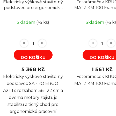
Elektricky výškově stavitelný
Fotorámeček KRU
podstavec pro ergonomický
MATZ KM1100 Frame
stůl SAPRO ERGO-A2T1, 2
motory, 58-122cm, černý
Skladem
(>5 ks)
Skladem
(>5 k
DO KOŠÍKU
DO KOŠÍKU
5 368 Kč
1 561 Kč
Elektricky výškově stavitelný
Fotorámeček KRU
podstavec SAPRO ERGO-
MATZ KM1100 Frame
A2T1 s rozsahem 58-122 cm a
dvěma motory zajišťuje
stabilitu a tichý chod pro
ergonomické pracovní