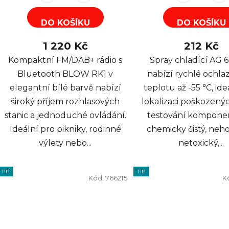
DO KOŠÍKU
DO KOŠÍKU
1 220 Kč
212 Kč
Kompaktní FM/DAB+ rádio s
Spray chladící AG 
Bluetooth BLOW RK1 v
nabízí rychlé ochla
elegantní bílé barvě nabízí
teplotu až -55 °C, ide
široký příjem rozhlasových
lokalizaci poškozenýc
stanic a jednoduché ovládání.
testování komponen
Ideální pro pikniky, rodinné
chemicky čistý, neho
výlety nebo...
netoxický,...
TIP
TIP
Kód:
766215
K