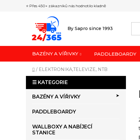
Přejít
⭐ Přes 450+ zákazníků nás hodnotilo kladně
na
obsah
By Sapro since 1993
BAZÉNY A VÍŘIVKY
PADDLEBOARDY
Domů
/
ELEKTRONIKA,TELEVIZE, NTB
P
o
K
Přeskočit
s
BAZÉNY A VÍŘIVKY
a
kategorie
t
t
r
PADDLEBOARDY
e
a
g
o
n
WALLBOXY A NABÍJECÍ
r
STANICE
n