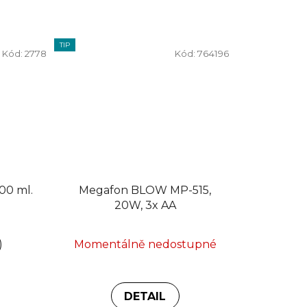
TIP
Kód:
2778
Kód:
764196
y chladící AG 600 ml.
Megafon BLOW MP-515,
20W, 3x AA
)
Momentálně nedostupné
DETAIL