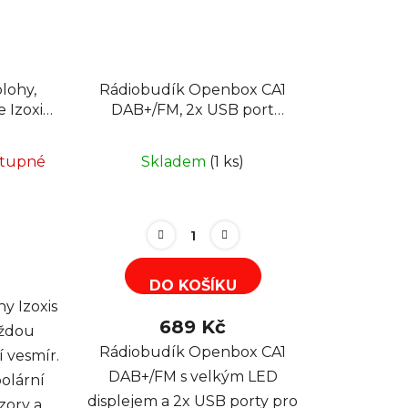
lohy,
Rádiobudík Openbox CA1
e Izoxis
DAB+/FM, 2x USB port
nabíjecí, černý
stupné
Skladem
(1 ks)
DO KOŠÍKU
y Izoxis
689 Kč
aždou
Rádiobudík Openbox CA1
í vesmír.
DAB+/FM s velkým LED
polární
displejem a 2x USB porty pro
bzory a