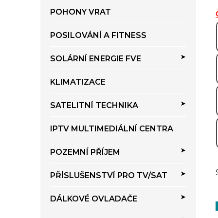
i
í
e
POHONY VRAT
p
a
POSILOVÁNÍ A FITNESS
n
e
SOLÁRNÍ ENERGIE FVE
l
KLIMATIZACE
SATELITNÍ TECHNIKA
IPTV MULTIMEDIÁLNÍ CENTRA
POZEMNÍ PŘÍJEM
PŘÍSLUŠENSTVÍ PRO TV/SAT
DÁLKOVÉ OVLADAČE