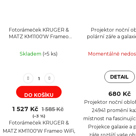
Fotorámeček KRUGER &
Projektor noční ob
MATZ KM1100'W Frameo
polární záře a galaxi
WiFi, bílá
24941, bílý
Skladem
(>5 ks)
Momentálně nedo
DETAIL
680 Kč
DO KOŠÍKU
Projektor noční obloh
1 527 Kč
1 585 Kč
24941 promění k
(–3 %)
místnost na fascinujíc
Fotorámeček KRUGER &
Projekce galaxie a 
MATZ KM1100'W Frameo WiFi,
záře rozšíří vaše o