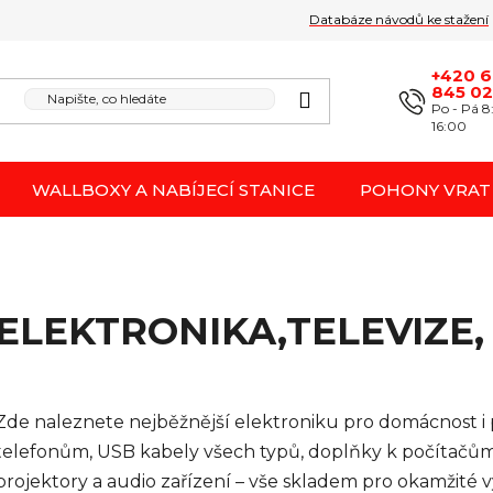
Databáze návodů ke stažení
Obchodní podmínk
Reklamace / odstoupení 
+420 
845 0
Po - Pá 8
16:00
WALLBOXY A NABÍJECÍ STANICE
POHONY VRAT
ELEKTRONIKA,TELEVIZE,
Zde naleznete nejběžnější elektroniku pro domácnost i p
telefonům, USB kabely všech typů, doplňky k počítačům 
projektory a audio zařízení – vše skladem pro okamžité vy