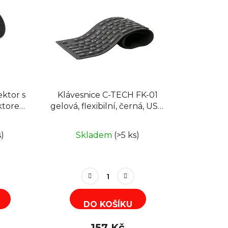
í
ktricky nastavitelné podstavce pro
p
r
o
d
u
k
ektor s
Klávesnice C-TECH FK-01
t
ktorem
gelová, flexibilní, černá, USB,
ů
ndroid
CZ/SK
s)
Skladem
(>5 ks)
DO KOŠÍKU
157 Kč