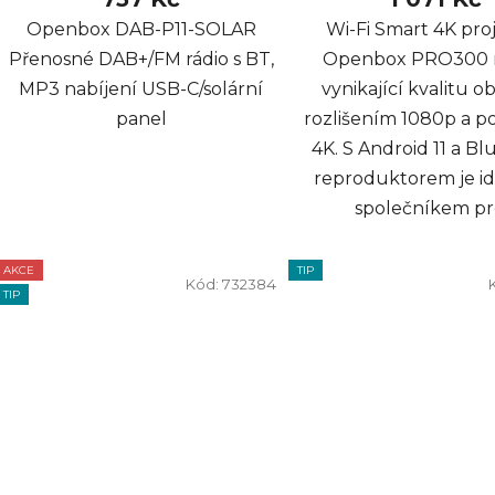
Openbox DAB-P11-SOLAR
Wi-Fi Smart 4K pro
Přenosné DAB+/FM rádio s BT,
Openbox PRO300 n
MP3 nabíjení USB-C/solární
vynikající kvalitu o
panel
rozlišením 1080p a 
4K. S Android 11 a B
reproduktorem je i
společníkem pro
AKCE
TIP
Kód:
732384
TIP