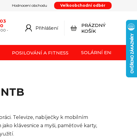
Hodnocení obchodu
Velkoobchodní odběr
y
Podmínky ochrany osobních údajů
Kontakty
od smlouvy
Doprava a platba
Moje objednávka
603
PRÁZDNÝ
20
Přihlášení
NÁKUPNÍ
:00 -
KOŠÍK
KOŠÍK
SOLÁRNÍ ENERGIE FVE
POSILOVÁNÍ A FITNESS
 NTB
ráci. Televize, nabíječky k mobilním
jako klávesnice a myši, paměťové karty,
užití.