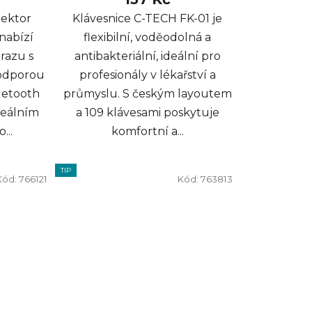
jektor
Klávesnice C-TECH FK-01 je
abízí
flexibilní, voděodolná a
brazu s
antibakteriální, ideální pro
podporou
profesionály v lékařství a
luetooth
průmyslu. S českým layoutem
deálním
a 109 klávesami poskytuje
...
komfortní a...
TIP
Kód:
766121
Kód:
763813