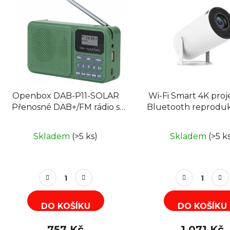
p
speciální použití megafony, hvězdné projektory nebo ele
i
ergonomické stoly.
s
p
r
o
d
Openbox DAB-P11-SOLAR
Wi-Fi Smart 4K proj
u
Přenosné DAB+/FM rádio s
Bluetooth reprodu
k
BT, MP3 nabíjení USB-
Openbox PRO300, A
t
C/solární panel
11, Netflix
Skladem
(>5 ks)
Skladem
(>5 k
ů
DO KOŠÍKU
DO KOŠÍKU
757 Kč
1 071 Kč