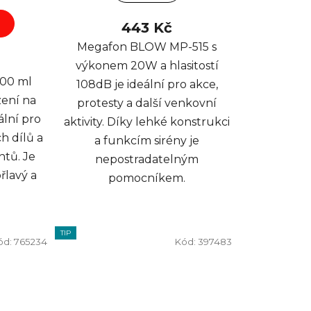
443 Kč
Megafon BLOW MP-515 s
výkonem 20W a hlasitostí
600 ml
108dB je ideální pro akce,
zení na
protesty a další venkovní
ální pro
aktivity. Díky lehké konstrukci
h dílů a
a funkcím sirény je
tů. Je
nepostradatelným
řlavý a
pomocníkem.
TIP
ód:
765234
Kód:
397483