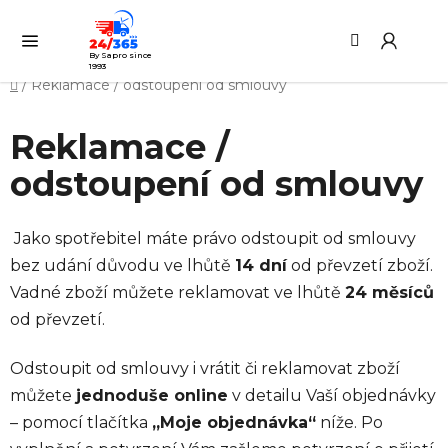
Přejít
Hledat
NÁ
na
KO
obsah
By Sapro since
1993
Domů
/
Reklamace / odstoupení od smlouvy
Reklamace /
odstoupení od smlouvy
Jako spotřebitel máte právo odstoupit od smlouvy
bez udání důvodu ve lhůtě
14 dní
od převzetí zboží.
Vadné zboží můžete reklamovat ve lhůtě
24 měsíců
od převzetí.
Odstoupit od smlouvy i vrátit či reklamovat zboží
můžete
jednoduše online
v detailu Vaší objednávky
– pomocí tlačítka
„Moje objednávka“
níže. Po