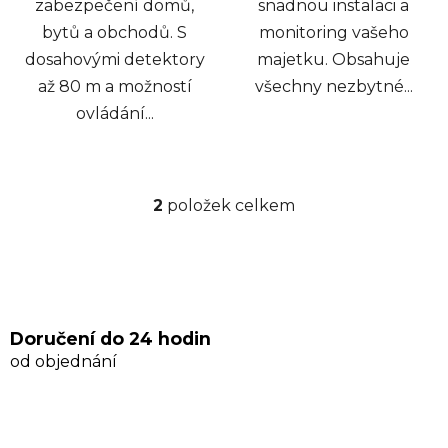
zabezpečení domů,
snadnou instalaci a
bytů a obchodů. S
monitoring vašeho
dosahovými detektory
majetku. Obsahuje
až 80 m a možností
všechny nezbytné...
ovládání...
2
položek celkem
O
v
l
á
d
a
Doručení do 24 hodin
c
od objednání
í
p
r
v