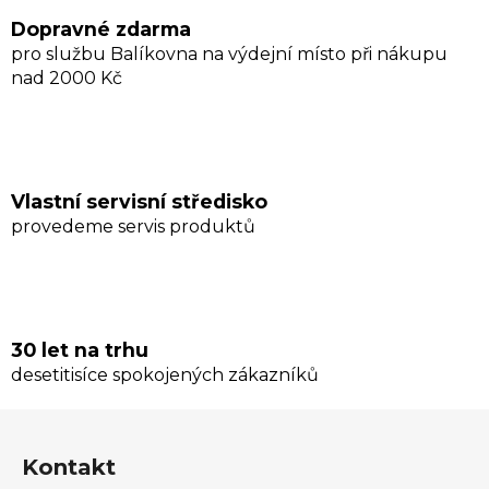
k
Dopravné zdarma
y
pro službu Balíkovna na výdejní místo při nákupu
v
nad 2000 Kč
ý
p
i
s
u
Vlastní servisní středisko
provedeme servis produktů
30 let na trhu
desetitisíce spokojených zákazníků
Z
á
Kontakt
p