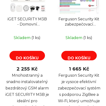
s
u
p
k
r
t
iGET SECURITY M3B
Ferguson Security Kit
o
ů
- Domovní
zabezpečovací
d
bezdrátový GSM
systém, ZigBee
u
zabezpečovací
k
Skladem
(1 ks)
Skladem
(1 ks)
systém, CZ, základní
t
set
ů
DO KOŠÍKU
DO KOŠÍKU
2 255 Kč
1 665 Kč
Mnohostranný a
Ferguson Security Kit
snadno instalovatelný
je vysoce efektivní
bezdrátový GSM alarm
zabezpečovací systém
iGET SECURITY M3B je
s podporou ZigBee a
ideální pro
Wi-Fi, který umožňuje