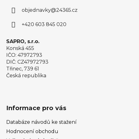
a
objednavky
@
24365.cz
t
í
+420 603 845 020
SAPRO, s.r.o.
Konská 455
IČO: 47972793
DIČ: CZ47972793
Třinec, 739 61
Česká republika
Informace pro vás
Databáze návodů ke stažení
Hodnocení obchodu