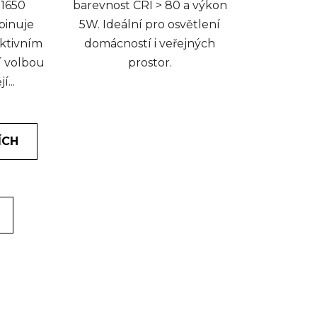
1650
barevnost CRI > 80 a výkon
binuje
5W. Ideální pro osvětlení
ektivním
domácností i veřejných
í volbou
prostor.
í...
ÍCH