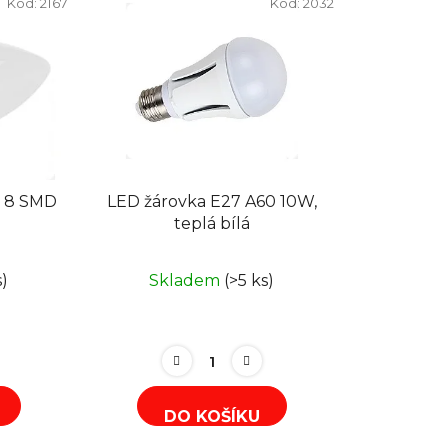
Kód:
2167
Kód:
2032
n
í
p
r
o
d
u
k
0 8 SMD
LED žárovka E27 A60 10W,
t
teplá bílá
ů
s)
Skladem
(>5 ks)
DO KOŠÍKU