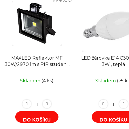
ý
Kód:
2467
p
i
s
p
r
o
d
MAXLED Reflektor MF
LED žárovka E14 C3
u
30W/2970 lm s PIR studený
3W , teplá
k
bílý, AC 230V
t
Skladem
(4 ks)
Skladem
(>5 k
ů
DO KOŠÍKU
DO KOŠÍKU