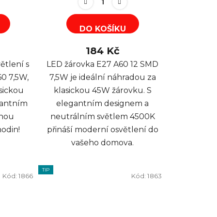
DO KOŠÍKU
184 Kč
ětlení s
LED žárovka E27 A60 12 SMD
0 7,5W,
7,5W je ideální náhradou za
sickou
klasickou 45W žárovku. S
gantním
elegantním designem a
uhou
neutrálním světlem 4500K
hodin!
přináší moderní osvětlení do
vašeho domova.
TIP
Kód:
1866
Kód:
1863