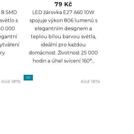
79 Kč
0 8 SMD
LED žárovka E27 A60 10W
světlo s
spojuje výkon 806 lumenů s
 50 000
elegantním designem a
legantní
teplou bílou barvou světla,
vytváření
ideální pro každou
ry.
domácnost. Životnost 25 000
hodin a úhel svícení 160°...
TIP
Kód:
1876
Kód:
1874