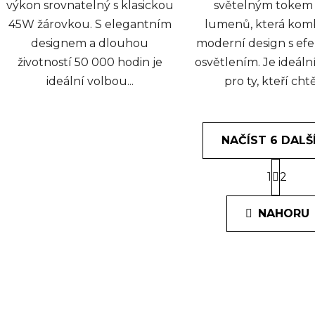
výkon srovnatelný s klasickou
světelným tokem 
45W žárovkou. S elegantním
lumenů, která kom
designem a dlouhou
moderní design s ef
životností 50 000 hodin je
osvětlením. Je ideáln
ideální volbou...
pro ty, kteří chtěj
NAČÍST 6 DALŠ
S
1
t
2
O
r
v
á
l
NAHORU
n
á
k
o
d
v
a
á
c
n
í
í
p