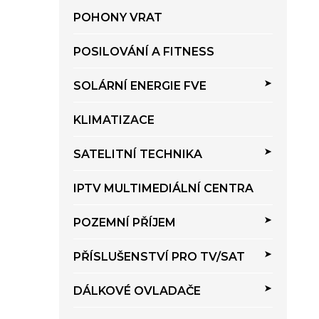
i
í
e
POHONY VRAT
p
a
POSILOVÁNÍ A FITNESS
n
e
SOLÁRNÍ ENERGIE FVE
l
KLIMATIZACE
SATELITNÍ TECHNIKA
IPTV MULTIMEDIÁLNÍ CENTRA
POZEMNÍ PŘÍJEM
PŘÍSLUŠENSTVÍ PRO TV/SAT
DÁLKOVÉ OVLADAČE