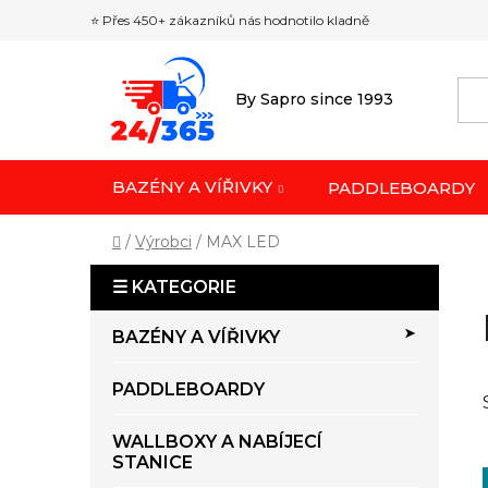
Přejít
⭐ Přes 450+ zákazníků nás hodnotilo kladně
na
obsah
By Sapro since 1993
BAZÉNY A VÍŘIVKY
PADDLEBOARDY
Domů
/
Výrobci
/
MAX LED
P
o
K
Přeskočit
s
BAZÉNY A VÍŘIVKY
a
kategorie
t
t
r
PADDLEBOARDY
e
a
g
o
n
WALLBOXY A NABÍJECÍ
r
STANICE
n