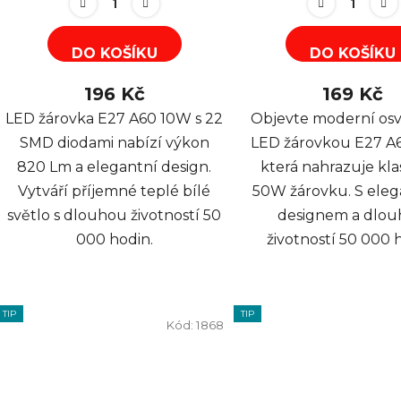
DO KOŠÍKU
DO KOŠÍKU
196 Kč
169 Kč
LED žárovka E27 A60 10W s 22
Objevte moderní osv
SMD diodami nabízí výkon
LED žárovkou E27 A6
820 Lm a elegantní design.
která nahrazuje kla
Vytváří příjemné teplé bílé
50W žárovku. S ele
světlo s dlouhou životností 50
designem a dlo
000 hodin.
životností 50 000 
TIP
TIP
Kód:
1868