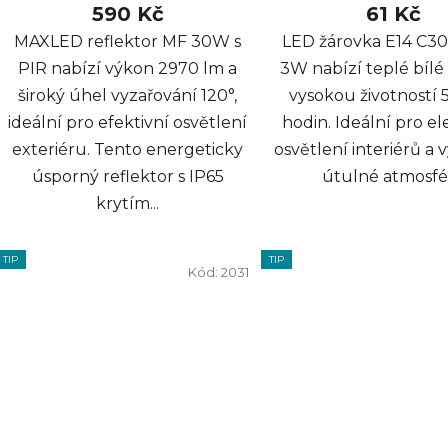
590 Kč
61 Kč
MAXLED reflektor MF 30W s
LED žárovka E14 C3
PIR nabízí výkon 2970 lm a
3W nabízí teplé bílé 
široký úhel vyzařování 120°,
vysokou životností
ideální pro efektivní osvětlení
hodin. Ideální pro e
exteriéru. Tento energeticky
osvětlení interiérů a 
úsporný reflektor s IP65
útulné atmosfé
krytím...
TIP
TIP
Kód:
2031