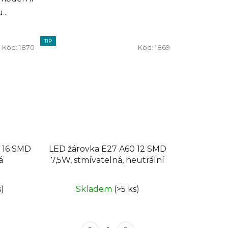
..
TIP
Kód:
1870
Kód:
1869
 16 SMD
LED žárovka E27 A60 12 SMD
á
7,5W, stmívatelná, neutrální
s)
Skladem
(>5 ks)