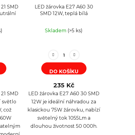
 21 SMD
LED žárovka E27 A60 30
utrální
SMD 12W, teplá bílá
s)
Skladem
(>5 ks)
DO KOŠÍKU
235 Kč
 21 SMD
LED žárovka E27 A60 30 SMD
 světlo
12W je ideální náhradou za
, což
klasickou 75W žárovku, nabízí
é 60W
světelný tok 1055Lm a
ívatelným
dlouhou životnost 50 000h.
 moderní