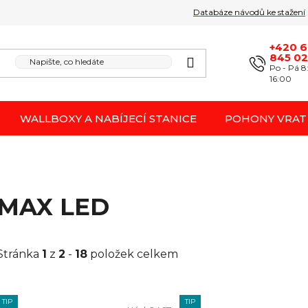
Databáze návodů ke stažení
Obchodní podmínk
Reklamace / odstoupení 
+420 
845 0
Po - Pá 8
16:00
WALLBOXY A NABÍJECÍ STANICE
POHONY VRAT
MAX LED
Stránka
1
z
2
-
18
položek celkem
V
TIP
TIP