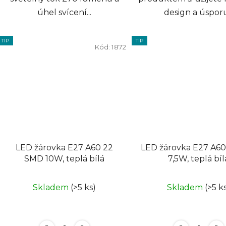
úhel svícení...
design a úsporu.
TIP
TIP
Kód:
1872
LED žárovka E27 A60 22
LED žárovka E27 A60
SMD 10W, teplá bílá
7,5W, teplá bíl
Skladem
(>5 ks)
Skladem
(>5 k