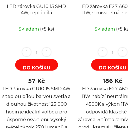
LED žárovka GU10 15 SMD
LED žárovka E27 A60
4W, teplá bílá
11W, stmívatelná, ne
Skladem
(>5 ks)
Skladem
(>5 k
DO KOŠÍKU
DO KOŠÍKU
57 Kč
186 Kč
LED žárovka GU10 15 SMD 4W
LED žárovka E27 A60
s teplou bílou barvou světla a
11W nabízí neutrální
dlouhou životností 25 000
4500K a výkon 11W
hodin je ideální volbou pro
odpovídá klasick
úsporné osvětlení. Vysoký
žárovce. S tímto stm
světelný tok 270 lumenů a
produktem si užijete