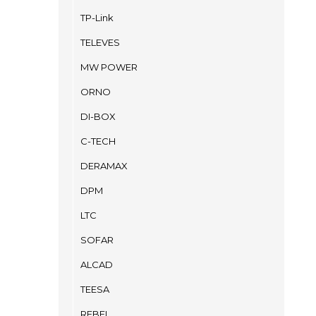
TP-Link
TELEVES
MW POWER
ORNO
DI-BOX
C-TECH
DERAMAX
DPM
LTC
SOFAR
ALCAD
TEESA
REBEL