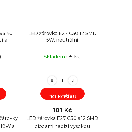
95 40
LED žárovka E27 C30 12 SMD
bílá
5W, neutrální
)
Skladem
(>5 ks)
DO KOŠÍKU
101 Kč
žárovky
LED žárovka E27 C30 s 12 SMD
 18W a
diodami nabízí vysokou