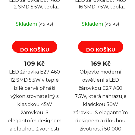
LED žárovka E27 A60
LED žárovka E27 A60
12 SMD 5,5W, teplá
16 SMD 7,5W, teplá
bílá
bílá
Skladem
(>5 ks)
Skladem
(>5 ks)
DO KOŠÍKU
DO KOŠÍKU
109 Kč
169 Kč
LED žárovka E27 A60
Objevte moderní
12 SMD 5,5W v teplé
osvětlení s LED
bílé barvě přináší
žárovkou E27 A60
výkon srovnatelný s
7,5W, která nahrazuje
klasickou 45W
klasickou 50W
žárovkou. S
žárovku. S elegantním
elegantním designem
designem a dlouhou
a dlouhou životností
životností 50 000