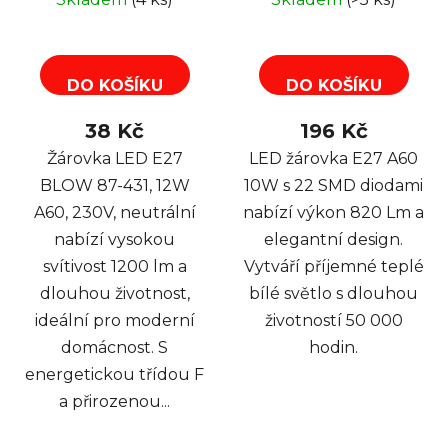
DO KOŠÍKU
DO KOŠÍKU
38 Kč
196 Kč
Žárovka LED E27
LED žárovka E27 A60
BLOW 87-431, 12W
10W s 22 SMD diodami
A60, 230V, neutrální
nabízí výkon 820 Lm a
nabízí vysokou
elegantní design.
svítivost 1200 lm a
Vytváří příjemné teplé
dlouhou životnost,
bílé světlo s dlouhou
ideální pro moderní
životností 50 000
domácnost. S
hodin.
energetickou třídou F
a přirozenou...