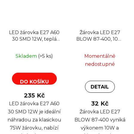
LED žárovka E27 A60
Žárovka LED E27
30 SMD 12W, teplá
BLOW 87-400, 10W
bílá
A60, 230V, neutrální
Skladem
(>5 ks)
Momentálně
nedostupné
DO KOŠÍKU
DETAIL
235 Kč
32 Kč
LED žárovka E27 A60
30 SMD 12W je ideální
Žárovka LED E27
náhradou za klasickou
BLOW 87-400 vyniká
75W žárovku, nabízí
výkonem 10W a