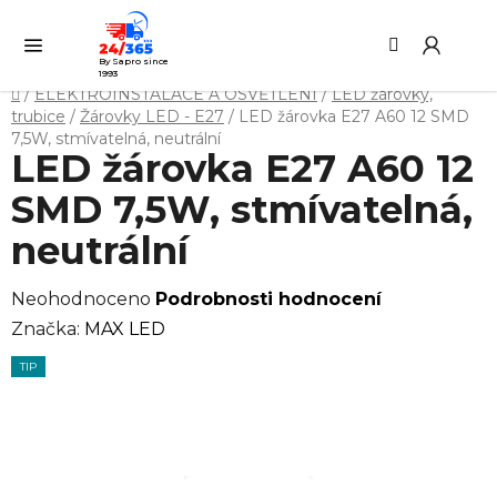
Přejít
Hledat
NÁ
na
KO
obsah
By Sapro since
1993
Domů
/
ELEKTROINSTALACE A OSVĚTLENÍ
/
LED žárovky,
trubice
/
Žárovky LED - E27
/
LED žárovka E27 A60 12 SMD
7,5W, stmívatelná, neutrální
LED žárovka E27 A60 12
SMD 7,5W, stmívatelná,
neutrální
Průměrné
Neohodnoceno
Podrobnosti hodnocení
hodnocení
Značka:
MAX LED
produktu
TIP
je
0,0
z
5