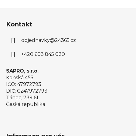
Z
á
Kontakt
p
a
objednavky
@
24365.cz
t
í
+420 603 845 020
SAPRO, s.r.o.
Konská 455
IČO: 47972793
DIČ: CZ47972793
Třinec, 739 61
Česká republika