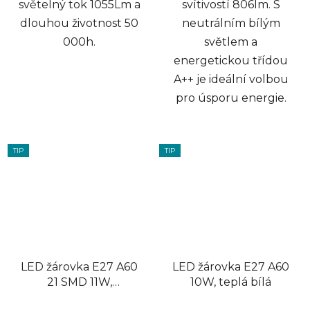
světelný tok 1055Lm a
svítivostí 806lm. S
dlouhou životnost 50
neutrálním bílým
000h.
světlem a
energetickou třídou
A++ je ideální volbou
pro úsporu energie.
TIP
TIP
LED žárovka E27 A60
LED žárovka E27 A60
21 SMD 11W,
10W, teplá bílá
stmívatelná,