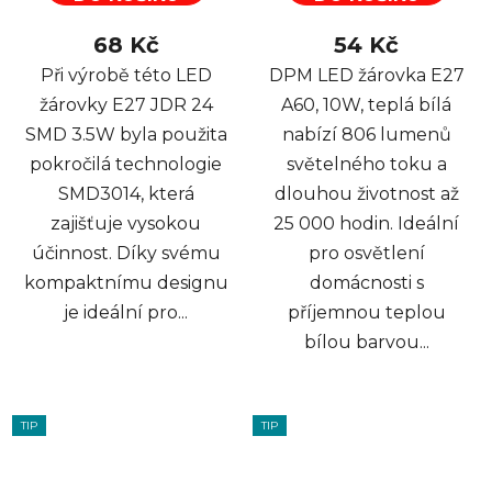
68 Kč
54 Kč
Při výrobě této LED
DPM LED žárovka E27
žárovky E27 JDR 24
A60, 10W, teplá bílá
SMD 3.5W byla použita
nabízí 806 lumenů
pokročilá technologie
světelného toku a
SMD3014, která
dlouhou životnost až
zajišťuje vysokou
25 000 hodin. Ideální
účinnost. Díky svému
pro osvětlení
kompaktnímu designu
domácnosti s
je ideální pro...
příjemnou teplou
bílou barvou...
TIP
TIP