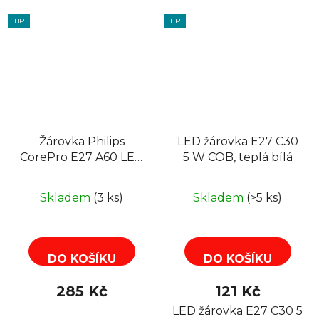
TIP
TIP
Žárovka Philips
LED žárovka E27 C30
CorePro E27 A60 LED
5 W COB, teplá bílá
bulb, 10W, 1055lm,
2700K, Balení 6ks
Skladem
(3 ks)
Skladem
(>5 ks)
DO KOŠÍKU
DO KOŠÍKU
285 Kč
121 Kč
LED žárovka E27 C30 5