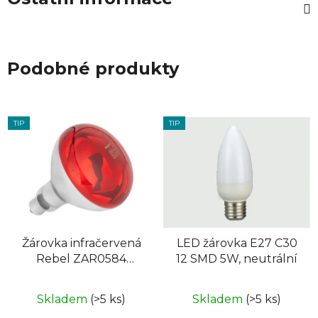
Podobné produkty
TIP
TIP
Žárovka infračervená
LED žárovka E27 C30
Rebel ZAR0584
12 SMD 5W, neutrální
250W, 220-240V
Skladem
(>5 ks)
Skladem
(>5 ks)