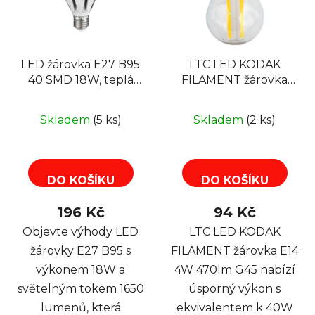
LED žárovka E27 B95
LTC LED KODAK
40 SMD 18W, teplá
FILAMENT žárovka
bílá
E14 4W 470lm G45
Skladem
(5 ks)
Skladem
(2 ks)
DO KOŠÍKU
DO KOŠÍKU
196 Kč
94 Kč
Objevte výhody LED
LTC LED KODAK
žárovky E27 B95 s
FILAMENT žárovka E14
výkonem 18W a
4W 470lm G45 nabízí
světelným tokem 1650
úsporný výkon s
lumenů, která
ekvivalentem k 40W