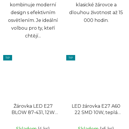
kombinuje moderní
klasické žárovce a
design s efektivním
dlouhou životnost až 15
osvětlením. Je ideální
000 hodin.
volbou pro ty, kteří
chtějí...
TIP
TIP
Žárovka LED E27
LED žárovka E27 A60
BLOW 87-431, 12W
22 SMD 10W, teplá
A60, 230V, neutrální
bílá
Skladem
(4 ks)
Skladem
(>5 ks)