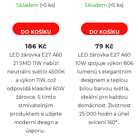
neutrální
Skladem
(>5 ks)
Skladem
(>5 ks)
DO KOŠÍKU
DO KOŠÍKU
186 Kč
79 Kč
LED žárovka E27 A60
LED žárovka E27 A60
21 SMD 11W nabízí
10W spojuje výkon 806
neutrální světlo 4500K
lumenů s elegantním
a výkon 11W, což
designem a teplou
odpovídá klasické 60W
bílou barvou světla,
žárovce. S tímto
ideální pro každou
stmívatelným
domácnost. Životnost
produktem si užijete
25 000 hodin a úhel
moderní design a
svícení 160°...
úsporu...