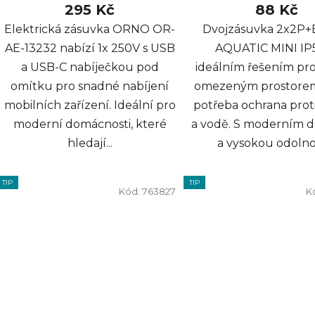
295 Kč
88 Kč
Elektrická zásuvka ORNO OR-
Dvojzásuvka 2x2P+
AE-13232 nabízí 1x 250V s USB
AQUATIC MINI IP5
a USB-C nabíječkou pod
ideálním řešením pro
omítku pro snadné nabíjení
omezeným prostorem
mobilních zařízení. Ideální pro
potřeba ochrana prot
moderní domácnosti, které
a vodě. S moderním 
hledají...
a vysokou odolnost
TIP
TIP
Kód:
763827
K