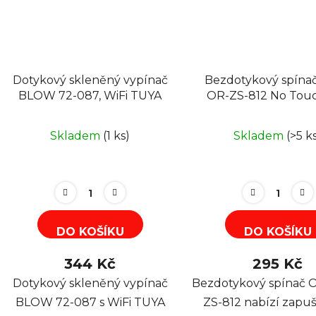
Dotykový skleněný vypínač
Bezdotykový spína
BLOW 72-087, WiFi TUYA
OR-ZS-812 No Touc
button, AL
Skladem
(1 ks)
Skladem
(>5 k
DO KOŠÍKU
DO KOŠÍKU
344 Kč
295 Kč
Dotykový skleněný vypínač
Bezdotykový spínač 
BLOW 72-087 s WiFi TUYA
ZS-812 nabízí zapu