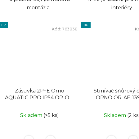
montáž a...
interiéry.
TIP
TIP
Kód:
763838
K
Zásuvka 2P+E Orno
Stmívač šňůrový 
AQUATIC PRO IP54 OR-OE-
ORNO OR-AE-13
7405-GR šedá
Skladem
(>5 ks)
Skladem
(2 ks