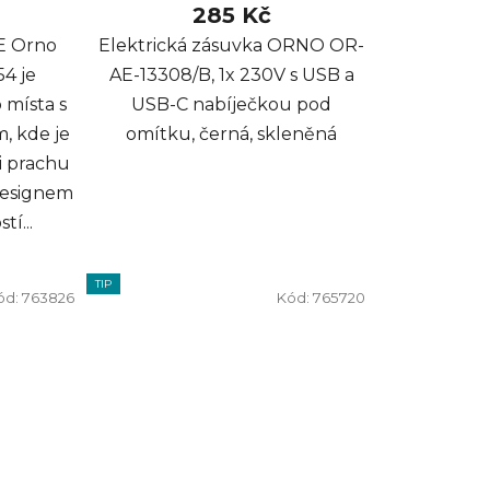
285 Kč
E Orno
Elektrická zásuvka ORNO OR-
4 je
AE-13308/B, 1x 230V s USB a
 místa s
USB-C nabíječkou pod
, kde je
omítku, černá, skleněná
i prachu
designem
í...
TIP
ód:
763826
Kód:
765720