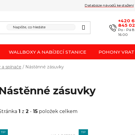
Databáze návodů ke stažení
Obchodní podmínk
Reklamace / odstoupení 
+420 
845 0
Po - Pá 8
16:00
WALLBOXY A NABÍJECÍ STANICE
POHONY VRAT
 a spínače
/
Nástěnné zásuvky
Nástěnné zásuvky
Stránka
1
z
2
-
15
položek celkem
V
TIP
TIP