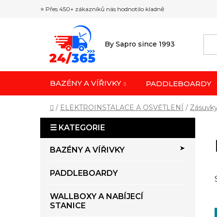
Přejít
⭐ Přes 450+ zákazníků nás hodnotilo kladně
na
obsah
By Sapro since 1993
BAZÉNY A VÍŘIVKY
PADDLEBOARDY
Domů
/
ELEKTROINSTALACE A OSVĚTLENÍ
/
Zásuvky
P
o
K
Přeskočit
s
BAZÉNY A VÍŘIVKY
a
kategorie
t
t
r
PADDLEBOARDY
e
a
g
o
n
WALLBOXY A NABÍJECÍ
r
STANICE
n