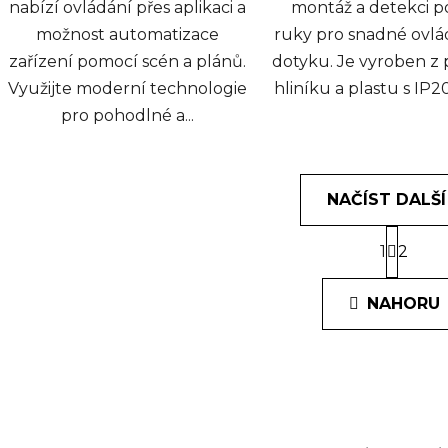
nabízí ovládání přes aplikaci a
montáž a detekci 
možnost automatizace
ruky pro snadné ovlá
zařízení pomocí scén a plánů.
dotyku. Je vyroben z
Využijte moderní technologie
hliníku a plastu s IP2
pro pohodlné a...
NAČÍST DALŠÍ
S
1
t
2
O
r
v
á
l
NAHORU
n
á
k
o
d
v
a
á
c
n
í
í
p