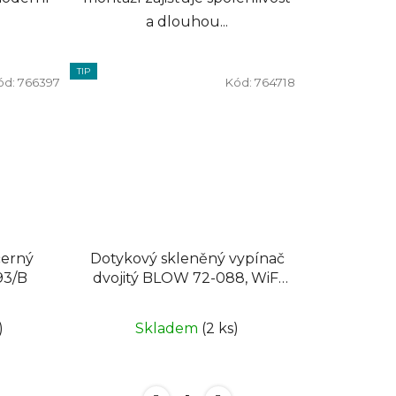
a dlouhou...
TIP
ód:
766397
Kód:
764718
černý
Dotykový skleněný vypínač
93/B
dvojitý BLOW 72-088, WiFi
TUYA
)
Skladem
(2 ks)