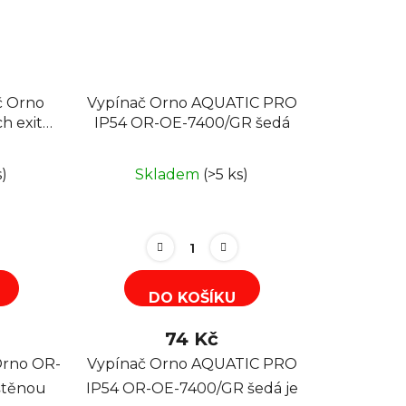
č Orno
Vypínač Orno AQUATIC PRO
h exit
IP54 OR-OE-7400/GR šedá
s)
Skladem
(>5 ks)
DO KOŠÍKU
74 Kč
Orno OR-
Vypínač Orno AQUATIC PRO
štěnou
IP54 OR-OE-7400/GR šedá je