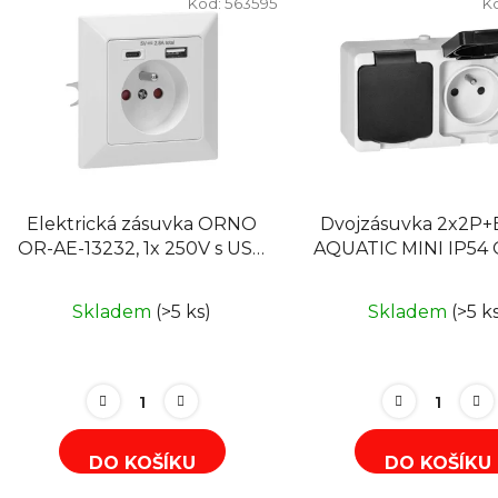
ý
Kód:
563595
K
p
i
s
p
r
o
d
Elektrická zásuvka ORNO
Dvojzásuvka 2x2P+
u
OR-AE-13232, 1x 250V s USB
AQUATIC MINI IP54
k
a USB-C nabíječkou pod
7306/WB
t
omítku, bílá
Skladem
(>5 ks)
Skladem
(>5 k
ů
DO KOŠÍKU
DO KOŠÍKU