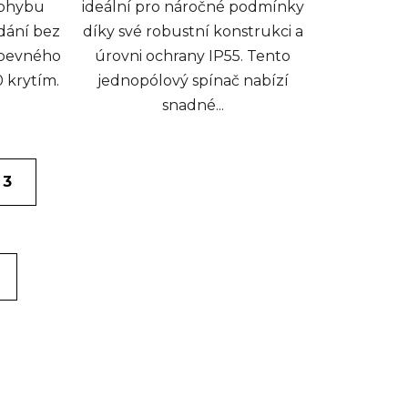
pohybu
ideální pro náročné podmínky
dání bez
díky své robustní konstrukci a
 pevného
úrovni ochrany IP55. Tento
0 krytím.
jednopólový spínač nabízí
snadné...
 3