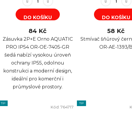
DO KOŠÍKU
DO KOŠÍKU
84 Kč
58 Kč
Zásuvka 2P+E Orno AQUATIC
Stmívač šňůrový če
PRO IP54 OR-OE-7405-GR
OR-AE-1393/
šedá nabízí vysokou úroveň
ochrany IP55, odolnou
konstrukci a moderní design,
ideální pro komerční i
průmyslové prostory.
TIP
TIP
Kód:
764717