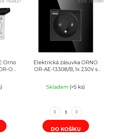
ód:
763837
Kód:
765989
n
í
p
r
o
d
u
k
E Orno
Elektrická zásuvka ORNO
t
 OR-OE-
OR-AE-13308/B, 1x 230V s
ů
USB a USB-C nabíječkou
pod omítku, černá, skleněná
s)
Skladem
(>5 ks)
DO KOŠÍKU