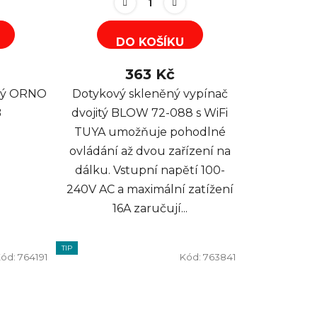
DO KOŠÍKU
363 Kč
rný ORNO
Dotykový skleněný vypínač
B
dvojitý BLOW 72-088 s WiFi
TUYA umožňuje pohodlné
ovládání až dvou zařízení na
dálku. Vstupní napětí 100-
240V AC a maximální zatížení
16A zaručují...
TIP
Kód:
764191
Kód:
763841