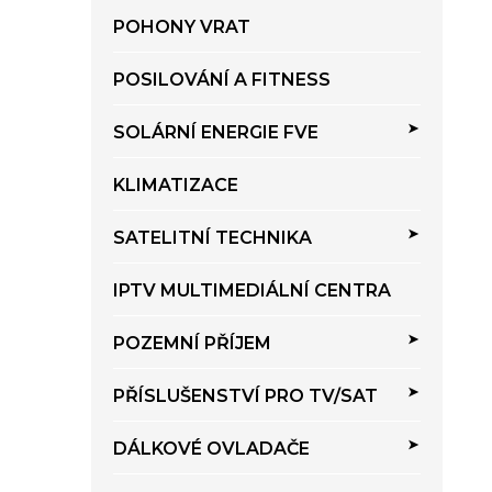
i
í
e
POHONY VRAT
p
a
POSILOVÁNÍ A FITNESS
n
e
SOLÁRNÍ ENERGIE FVE
l
KLIMATIZACE
SATELITNÍ TECHNIKA
IPTV MULTIMEDIÁLNÍ CENTRA
POZEMNÍ PŘÍJEM
PŘÍSLUŠENSTVÍ PRO TV/SAT
DÁLKOVÉ OVLADAČE