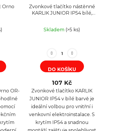
č Orno
Zvonkové tlačítko nástěnné
KARLIK JUNIOR IP54 bílé,
povrchová montáž
s)
Skladem
(>5 ks)
DO KOŠÍKU
107 Kč
Orno OR-
Zvonkové tlačítko KARLIK
ohodlné
JUNIOR IP54 v bílé barvě je
 pomocí
ideální volbou pro vnitřní i
ekčním
venkovní elektroinstalace. S
krytím
krytím IP54 a snadnou
moderní
montáží zajišťuje spolehlivost