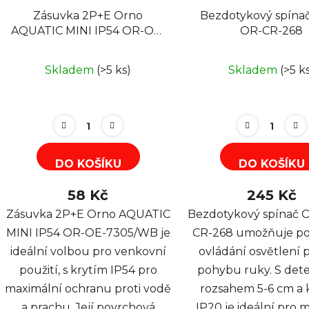
Zásuvka 2P+E Orno
Bezdotykový spína
AQUATIC MINI IP54 OR-OE-
OR-CR-268
7305/WB
Skladem
(>5 ks)
Skladem
(>5 k
DO KOŠÍKU
DO KOŠÍKU
58 Kč
245 Kč
Zásuvka 2P+E Orno AQUATIC
Bezdotykový spínač 
MINI IP54 OR-OE-7305/WB je
CR-268 umožňuje p
ideální volbou pro venkovní
ovládání osvětlení
použití, s krytím IP54 pro
pohybu ruky. S det
maximální ochranu proti vodě
rozsahem 5-6 cm a 
a prachu. Její povrchová
IP20 je ideální pro 