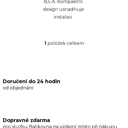
8,5 A. Kompaktní
design usnadňuje
instalaci.
1
položek celkem
O
v
l
á
d
a
Doručení do 24 hodin
c
od objednání
í
p
r
v
k
Dopravné zdarma
y
pro službu Balíkovna na výdejní místo při nákupu
v