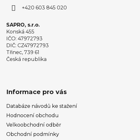
í
+420 603 845 020
SAPRO, s.r.o.
Konská 455
IČO: 47972793
DIČ: CZ47972793
Třinec, 739 61
Česká republika
Informace pro vás
Databáze návodů ke stažení
Hodnocení obchodu
Velkoobchodní odběr
Obchodní podmínky