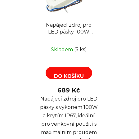
s
u
p
k
r
t
Napájecí zdroj pro
o
ů
LED pásky 100W
d
12V/8.5A IP67 Mean
u
Well LPV-100-12
k
Skladem
(5 ks)
t
ů
DO KOŠÍKU
689 Kč
Napájecí zdroj pro LED
pásky s výkonem 100W
a krytím IP67, ideální
pro venkovní použití s
maximálním proudem