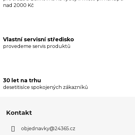
nad 2000 Kč
ý
p
i
s
u
Vlastní servisní středisko
provedeme servis produktů
30 let na trhu
desetitisíce spokojených zákazníků
Z
á
Kontakt
p
a
objednavky
@
24365.cz
t