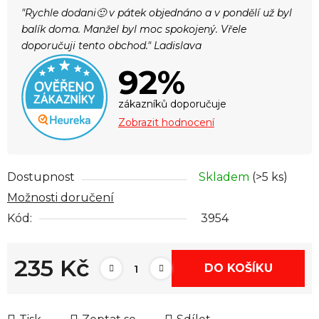
"Rychle dodani🙂 v pátek objednáno a v pondělí už byl
balík doma. Manžel byl moc spokojený. Vřele
doporučuji tento obchod." Ladislava
92%
zákazníků doporučuje
Zobrazit hodnocení
Dostupnost
Skladem
(>5 ks)
Možnosti doručení
Kód:
3954
235 Kč
DO KOŠÍKU
Měrná cena: