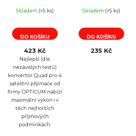
060H 0,1dB
QUATTRO 0,1dB
Skladem
(>5 ks)
Skladem
(>5 ks)
DO KOŠÍKU
DO KOŠÍKU
423 Kč
235 Kč
Nejlepší (dle
nezávislých testů)
konvertor Quad pro 4
satelitní přijímače od
firmy OPTICUM nabízí
maximální výkon i v
těch nejhorších
příjmových
podmínkách.