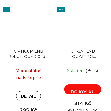
TIP
TIP
OPTICUM LNB
GT-SAT LNB
Robust QUAD 0,1dB
QUATTRO
Gold konektory F
UNIVERSAL GT-
QT40M, 0,1dB
Momentálně
Skladem
(>5 ks)
nedostupné
DO KOŠÍKU
DETAIL
314 Kč
295 Kč
Kvalitní LNB od