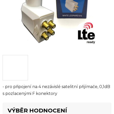
hvězdiček.
- pro připojení na 4 nezávislé satelitní přijímače, 0,1dB
s pozlacenými F konektory
VÝBĚR HODNOCENÍ