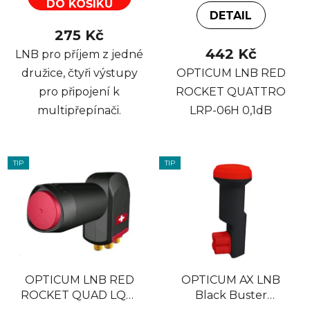
DO KOŠÍKU
DETAIL
275 Kč
442 Kč
LNB pro příjem z jedné
družice, čtyři výstupy
OPTICUM LNB RED
pro připojení k
ROCKET QUATTRO
multipřepínači.
LRP-06H 0,1dB
TIP
TIP
OPTICUM LNB RED
OPTICUM AX LNB
ROCKET QUAD LQP-
Black Buster