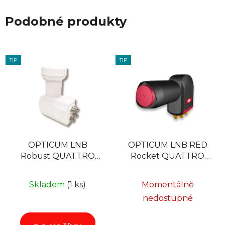
Podobné produkty
TIP
TIP
OPTICUM LNB
OPTICUM LNB RED
Robust QUATTRO
Rocket QUATTRO
0,1dB
LRP-06H 0,1dB
Skladem
(1 ks)
Momentálně
nedostupné