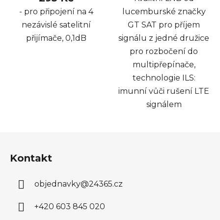
- pro připojení na 4
lucemburské značky
nezávislé satelitní
GT SAT pro příjem
přijímače, 0,1dB
signálu z jedné družice
pro rozbočení do
multipřepínače,
technologie ILS:
imunní vůči rušení LTE
signálem
Z
á
Kontakt
p
a
objednavky
@
24365.cz
t
í
+420 603 845 020