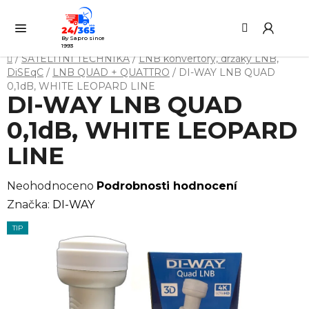
Přejít
Hledat
NÁ
na
KO
obsah
By Sapro since
1993
Domů
/
SATELITNÍ TECHNIKA
/
LNB konvertory, držáky LNB,
DiSEqC
/
LNB QUAD + QUATTRO
/
DI-WAY LNB QUAD
0,1dB, WHITE LEOPARD LINE
DI-WAY LNB QUAD
0,1dB, WHITE LEOPARD
LINE
Průměrné
Neohodnoceno
Podrobnosti hodnocení
hodnocení
Značka:
DI-WAY
produktu
TIP
je
0,0
z
5