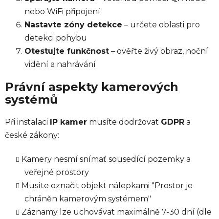
nebo WiFi připojení
Nastavte zóny detekce
– určete oblasti pro
detekci pohybu
Otestujte funkčnost
– ověřte živý obraz, noční
vidění a nahrávání
Právní aspekty kamerových
systémů
Při instalaci
IP kamer
musíte dodržovat
GDPR
a
české zákony:
Kamery nesmí snímať sousedící pozemky a
veřejné prostory
Musíte označit objekt nálepkami "Prostor je
chráněn kamerovým systémem"
Záznamy lze uchovávat maximálně 7-30 dní (dle