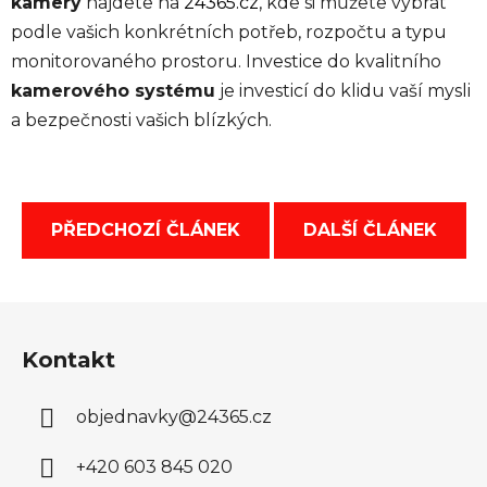
kamery
najdete na
24365.cz
, kde si můžete vybrat
podle vašich konkrétních potřeb, rozpočtu a typu
monitorovaného prostoru. Investice do kvalitního
kamerového systému
je investicí do klidu vaší mysli
a bezpečnosti vašich blízkých.
PŘEDCHOZÍ ČLÁNEK
DALŠÍ ČLÁNEK
Z
á
Kontakt
p
a
objednavky
@
24365.cz
t
í
+420 603 845 020