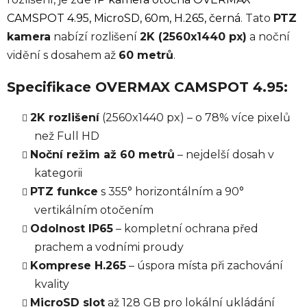
CAMSPOT 4.95, MicroSD, 60m, H.265, černá
. Tato
PTZ
kamera
nabízí rozlišení
2K (2560x1440 px)
a noční
vidění s dosahem až
60 metrů
.
Specifikace OVERMAX CAMSPOT 4.95:
2K rozlišení
(2560x1440 px) – o 78% více pixelů
než Full HD
Noční režim až 60 metrů
– nejdelší dosah v
kategorii
PTZ funkce
s 355° horizontálním a 90°
vertikálním otočením
Odolnost IP65
– kompletní ochrana před
prachem a vodními proudy
Komprese H.265
– úspora místa při zachování
kvality
MicroSD slot
až 128 GB pro lokální ukládání