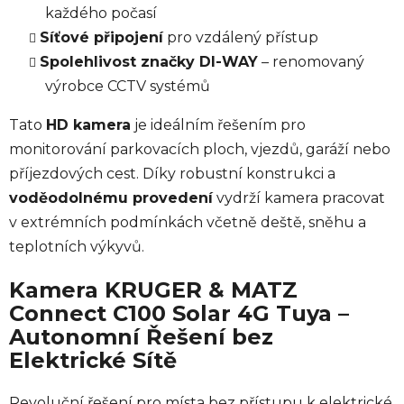
každého počasí
Síťové připojení
pro vzdálený přístup
Spolehlivost značky DI-WAY
– renomovaný
výrobce CCTV systémů
Tato
HD kamera
je ideálním řešením pro
monitorování parkovacích ploch, vjezdů, garáží nebo
příjezdových cest. Díky robustní konstrukci a
voděodolnému provedení
vydrží kamera pracovat
v extrémních podmínkách včetně deště, sněhu a
teplotních výkyvů.
Kamera KRUGER & MATZ
Connect C100 Solar 4G Tuya –
Autonomní Řešení bez
Elektrické Sítě
Revoluční řešení pro místa bez přístupu k elektrické