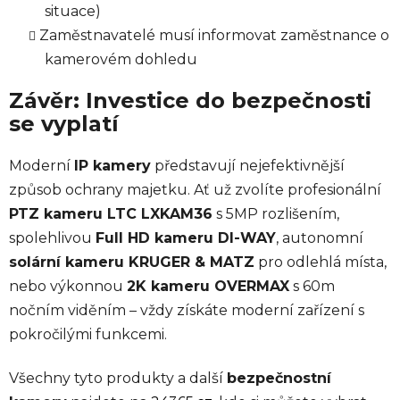
situace)
Zaměstnavatelé musí informovat zaměstnance o
kamerovém dohledu
Závěr: Investice do bezpečnosti
se vyplatí
Moderní
IP kamery
představují nejefektivnější
způsob ochrany majetku. Ať už zvolíte profesionální
PTZ kameru LTC LXKAM36
s 5MP rozlišením,
spolehlivou
Full HD kameru DI-WAY
, autonomní
solární kameru KRUGER & MATZ
pro odlehlá místa,
nebo výkonnou
2K kameru OVERMAX
s 60m
nočním viděním – vždy získáte moderní zařízení s
pokročilými funkcemi.
Všechny tyto produkty a další
bezpečnostní