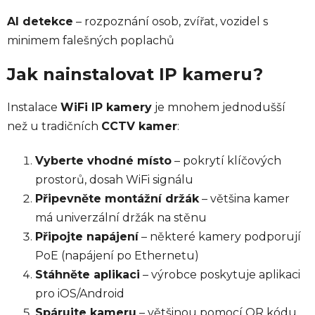
AI detekce
– rozpoznání osob, zvířat, vozidel s
minimem falešných poplachů
Jak nainstalovat IP kameru?
Instalace
WiFi IP kamery
je mnohem jednodušší
než u tradičních
CCTV kamer
:
Vyberte vhodné místo
– pokrytí klíčových
prostorů, dosah WiFi signálu
Připevněte montážní držák
– většina kamer
má univerzální držák na stěnu
Připojte napájení
– některé kamery podporují
PoE (napájení po Ethernetu)
Stáhněte aplikaci
– výrobce poskytuje aplikaci
pro iOS/Android
Spárujte kameru
– většinou pomocí QR kódu