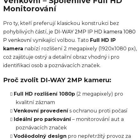
Venkovní – Spolehlivé Full HD
Monitorování
Pro ty, kteří preferují klasickou konstrukci bez
pohyblivých částí, je
DI-WAY 2MP IP HD kamera 1080
P venkovní
vynikající volbou. Tato
Full HD IP
kamera
nabízí rozlišení 2 megapixely (1920x1080 px),
což zajišťuje ostrý a detailní obraz vhodný i pro
identifikaci osob a poznávacích značek.
Proč zvolit DI-WAY 2MP kameru:
Full HD rozlišení 1080p
(2 megapixely) pro
kvalitní záznam
Venkovní provedení
s ochranou proti počasí
Ideální pro parkování
– monitorování aut a
poznávacích značek
Voděodolný design
pro nepřetržitý provoz za