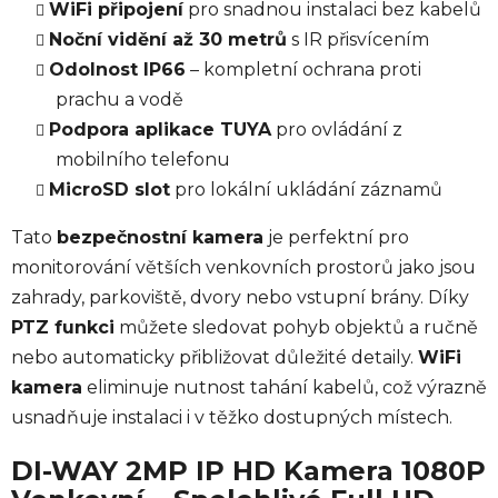
WiFi připojení
pro snadnou instalaci bez kabelů
Noční vidění až 30 metrů
s IR přisvícením
Odolnost IP66
– kompletní ochrana proti
prachu a vodě
Podpora aplikace TUYA
pro ovládání z
mobilního telefonu
MicroSD slot
pro lokální ukládání záznamů
Tato
bezpečnostní kamera
je perfektní pro
monitorování větších venkovních prostorů jako jsou
zahrady, parkoviště, dvory nebo vstupní brány. Díky
PTZ funkci
můžete sledovat pohyb objektů a ručně
nebo automaticky přibližovat důležité detaily.
WiFi
kamera
eliminuje nutnost tahání kabelů, což výrazně
usnadňuje instalaci i v těžko dostupných místech.
DI-WAY 2MP IP HD Kamera 1080P