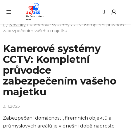
Přejít
Hledat
NÁ
na
KO
obsah
By Sapro since
1993
Domů
/
Novinky
/
Kamerové systémy CCTV: Kompletní průvodce
zabezpečením vašeho majetku
Kamerové systémy
CCTV: Kompletní
průvodce
zabezpečením vašeho
majetku
3.11.2025
Zabezpečení domácností, firemních objektů a
průmyslových areálů je v dnešní době naprosto