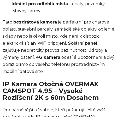
Ideální pro odlehlá místa
– chaty, pozemky,
stavby, farmy
Tato
bezdrátová kamera
je perfektní pro chatové
oblasti, stavební parcely, zemědělské objekty, odlehlé
sklady nebo jakékoli místo, kde není k dispozici
elektrická síť ani WiFi připojení.
Solární panel
zajišťuje nepřetržitý provoz bez nutnosti údržby a
výměny baterií.
4G kamera
odesílá upozornění a živý
obraz přímo do vašeho telefonu prostřednictvím
mobilní datové sítě.
IP Kamera Otočná OVERMAX
CAMSPOT 4.95 – Vysoké
Rozlišení 2K s 60m Dosahem
Pro náročnější uživatele, kteří požadují ještě vyšší
rozlišení, je zde
IP kamera otočná OVERMAX