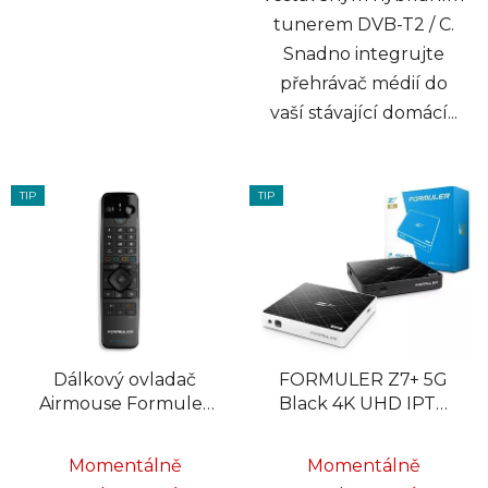
tunerem DVB-T2 / C.
Snadno integrujte
přehrávač médií do
vaší stávající domácí...
TIP
TIP
Dálkový ovladač
FORMULER Z7+ 5G
Airmouse Formuler
Black 4K UHD IPTV
GTV-BT1
Android Media Player
H.265 HEVC
Momentálně
Momentálně