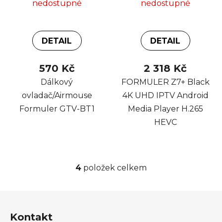
nedostupné
nedostupné
DETAIL
DETAIL
570 Kč
2 318 Kč
Dálkový
FORMULER Z7+ Black
ovladač/Airmouse
4K UHD IPTV Android
Formuler GTV-BT1
Media Player H.265
HEVC
4
položek celkem
O
v
l
Z
á
á
d
Kontakt