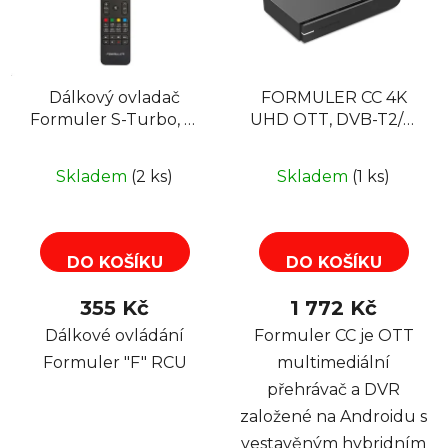
p
s
r
p
o
r
d
Dálkový ovladač
FORMULER CC 4K
o
u
Formuler S-Turbo, S-
UHD OTT, DVB-T2/C,
d
k
mini, Z
combo Android MyTV
u
t
IPTV
k
Skladem
(2 ks)
Skladem
(1 ks)
ů
t
ů
DO KOŠÍKU
DO KOŠÍKU
355 Kč
1 772 Kč
Dálkové ovládání
Formuler CC je OTT
Formuler "F" RCU
multimediální
přehrávač a DVR
založené na Androidu s
vestavěným hybridním