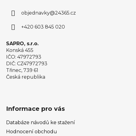
p
a
a
c
objednavky
@
24365.cz
t
í
í
p
+420 603 845 020
r
v
k
SAPRO, s.r.o.
y
Konská 455
v
IČO: 47972793
ý
DIČ: CZ47972793
p
Třinec, 739 61
i
Česká republika
s
u
Informace pro vás
Databáze návodů ke stažení
Hodnocení obchodu