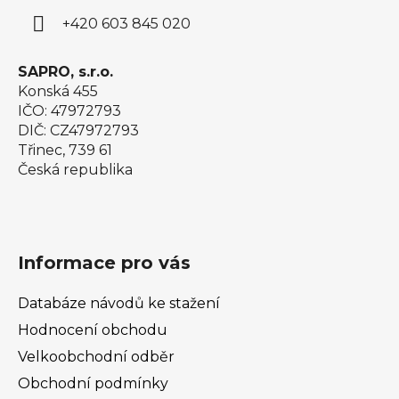
í
p
+420 603 845 020
r
v
k
SAPRO, s.r.o.
y
Konská 455
v
IČO: 47972793
ý
DIČ: CZ47972793
p
Třinec, 739 61
i
Česká republika
s
u
Informace pro vás
Databáze návodů ke stažení
Hodnocení obchodu
Velkoobchodní odběr
Obchodní podmínky