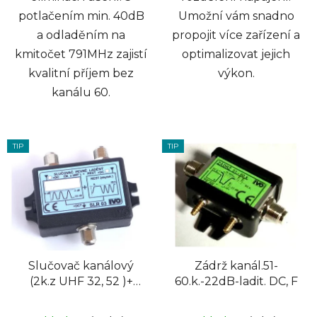
potlačením min. 40dB
Umožní vám snadno
a odladěním na
propojit více zařízení a
kmitočet 791MHz zajistí
optimalizovat jejich
kvalitní příjem bez
výkon.
kanálu 60.
TIP
TIP
Slučovač kanálový
Zádrž kanál.51-
(2k.z UHF 32, 52 )+
60.k.-22dB-ladit. DC, F
zbytek DC