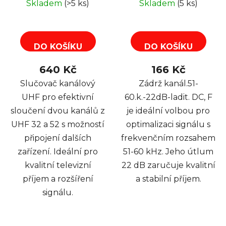
Skladem
(>5 ks)
Skladem
(5 ks)
DO KOŠÍKU
DO KOŠÍKU
640 Kč
166 Kč
Slučovač kanálový
Zádrž kanál.51-
UHF pro efektivní
60.k.-22dB-ladit. DC, F
sloučení dvou kanálů z
je ideální volbou pro
UHF 32 a 52 s možností
optimalizaci signálu s
připojení dalších
frekvenčním rozsahem
zařízení. Ideální pro
51-60 kHz. Jeho útlum
kvalitní televizní
22 dB zaručuje kvalitní
příjem a rozšíření
a stabilní příjem.
signálu.