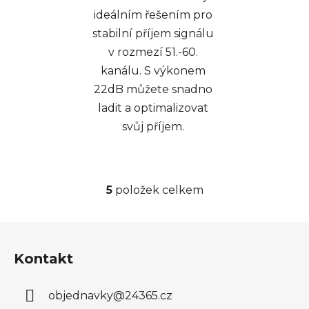
ideálním řešením pro
stabilní příjem signálu
v rozmezí 51.-60.
kanálu. S výkonem
22dB můžete snadno
ladit a optimalizovat
svůj příjem.
5
položek celkem
O
v
l
Z
á
á
d
Kontakt
p
a
a
c
objednavky
@
24365.cz
t
í