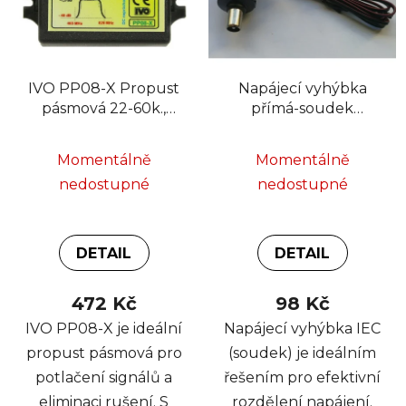
p
s
r
p
o
r
d
IVO PP08-X Propust
Napájecí vyhýbka
o
u
pásmová 22-60k.,
přímá-soudek
d
k
odladění O2 + UFON
"separátor"
u
t
+ LTE
k
Momentálně
Momentálně
ů
t
nedostupné
nedostupné
ů
DETAIL
DETAIL
472 Kč
98 Kč
IVO PP08-X je ideální
Napájecí vyhýbka IEC
propust pásmová pro
(soudek) je ideálním
potlačení signálů a
řešením pro efektivní
eliminaci rušení. S
rozdělení napájení.