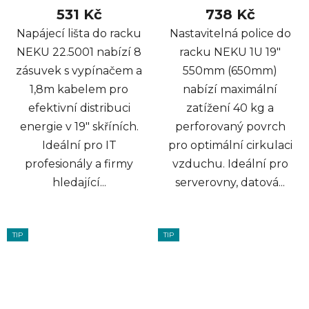
531 Kč
738 Kč
Napájecí lišta do racku
Nastavitelná police do
NEKU 22.5001 nabízí 8
racku NEKU 1U 19"
zásuvek s vypínačem a
550mm (650mm)
1,8m kabelem pro
nabízí maximální
efektivní distribuci
zatížení 40 kg a
energie v 19" skříních.
perforovaný povrch
Ideální pro IT
pro optimální cirkulaci
profesionály a firmy
vzduchu. Ideální pro
hledající...
serverovny, datová...
TIP
TIP