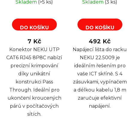
Skladem
(>5 ks)
Skladem
(3 ks)
1,8m
DO KOŠÍKU
DO KOŠÍKU
7 Kč
492 Kč
Konektor NEKU UTP
Napájecí lišta do racku
CAT6 RJ45 8P8C nabízí
NEKU 22.5009 je
precizní krimpování
ideálním řešením pro
díky unikátní
vaše ICT skříně. S 4
konstrukci Pass
zásuvkami, vypínačem
Through. Ideální pro
a délkou kabelu 1,8 m
ukončení kroucených
zaručuje efektivní
párů v počítačových
napájení.
sítích.