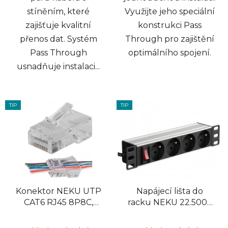
stíněním, které
Využijte jeho speciální
zajišťuje kvalitní
konstrukci Pass
přenos dat. Systém
Through pro zajištění
Pass Through
optimálního spojení.
usnadňuje instalaci...
TIP
TIP
Konektor NEKU UTP
Napájecí lišta do
CAT6 RJ45 8P8C,
racku NEKU 22.5009
nestíněný, průchozí
10" panel 1U, 4
zásuvky, vypínač,