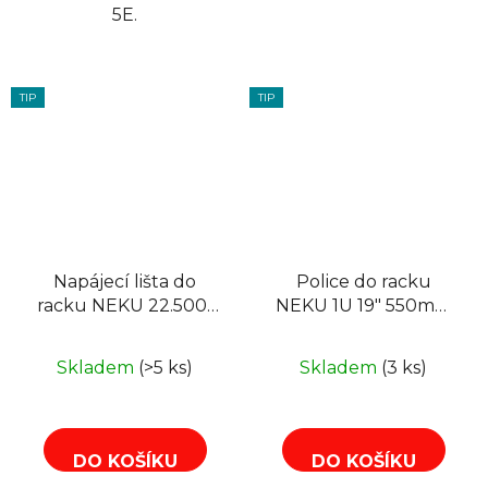
5E.
TIP
TIP
Napájecí lišta do
Police do racku
racku NEKU 22.5001
NEKU 1U 19" 550mm
19" panel 1U, 8
(650mm),
zásuvek, vypínač,
nastavitelná, černá
Skladem
(>5 ks)
Skladem
(3 ks)
1,8m
DO KOŠÍKU
DO KOŠÍKU