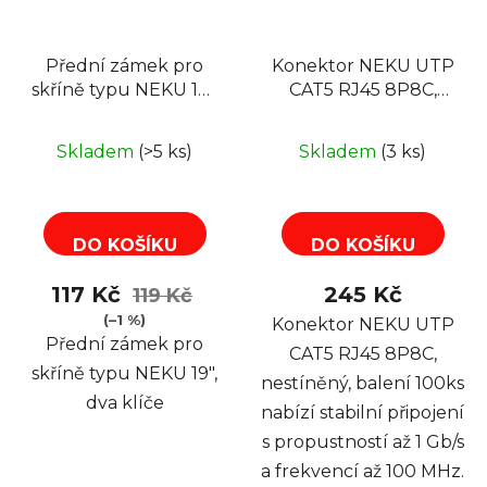
Přední zámek pro
Konektor NEKU UTP
skříně typu NEKU 19",
CAT5 RJ45 8P8C,
dva klíče
nestíněný, balení
100ks
Skladem
(>5 ks)
Skladem
(3 ks)
DO KOŠÍKU
DO KOŠÍKU
117 Kč
245 Kč
119 Kč
(–1 %)
Konektor NEKU UTP
Přední zámek pro
CAT5 RJ45 8P8C,
skříně typu NEKU 19",
nestíněný, balení 100ks
dva klíče
nabízí stabilní připojení
s propustností až 1 Gb/s
a frekvencí až 100 MHz.