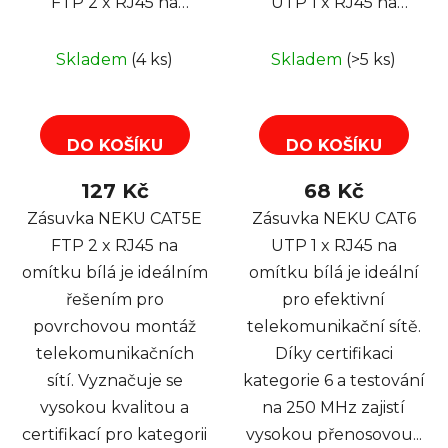
FTP 2 x RJ45 na
UTP 1 x RJ45 na
omítku bílá
omítku bílá
Skladem
(4 ks)
Skladem
(>5 ks)
DO KOŠÍKU
DO KOŠÍKU
127 Kč
68 Kč
Zásuvka NEKU CAT5E
Zásuvka NEKU CAT6
FTP 2 x RJ45 na
UTP 1 x RJ45 na
omítku bílá je ideálním
omítku bílá je ideální
řešením pro
pro efektivní
povrchovou montáž
telekomunikační sítě.
telekomunikačních
Díky certifikaci
sítí. Vyznačuje se
kategorie 6 a testování
vysokou kvalitou a
na 250 MHz zajistí
certifikací pro kategorii
vysokou přenosovou...