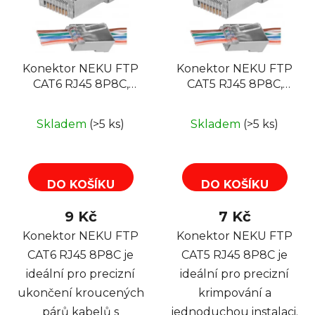
p
s
r
p
o
r
d
Konektor NEKU FTP
Konektor NEKU FTP
o
u
CAT6 RJ45 8P8C,
CAT5 RJ45 8P8C,
d
k
stíněný, průchozí
stíněný, průchozí
u
t
k
Skladem
(>5 ks)
Skladem
(>5 ks)
ů
t
ů
DO KOŠÍKU
DO KOŠÍKU
9 Kč
7 Kč
Konektor NEKU FTP
Konektor NEKU FTP
CAT6 RJ45 8P8C je
CAT5 RJ45 8P8C je
ideální pro precizní
ideální pro precizní
ukončení kroucených
krimpování a
párů kabelů s
jednoduchou instalaci.