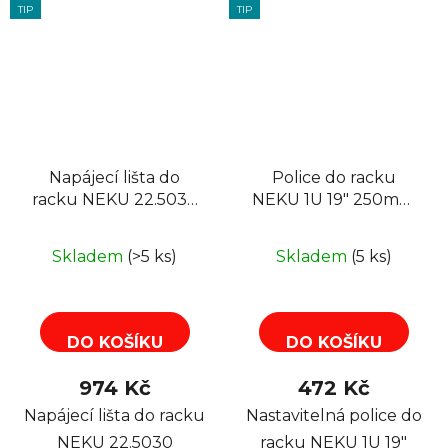
TIP
TIP
Napájecí lišta do
Police do racku
racku NEKU 22.5030
NEKU 1U 19" 250mm
19" panel 1U, 16
(350mm),
zásuvek svislá,
nastavitelná, černá
Skladem
(>5 ks)
Skladem
(5 ks)
vypínač, 2m
DO KOŠÍKU
DO KOŠÍKU
974 Kč
472 Kč
Napájecí lišta do racku
Nastavitelná police do
NEKU 22.5030
racku NEKU 1U 19"