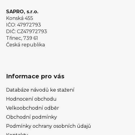
v
ý
SAPRO, s.r.o.
p
Konská 455
i
IČO: 47972793
s
DIČ: CZ47972793
u
Třinec, 739 61
Česká republika
Informace pro vás
Databáze návodů ke stažení
Hodnocení obchodu
Velkoobchodní odběr
Obchodní podmínky
Podmínky ochrany osobních údajů