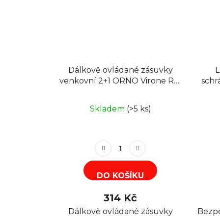
Dálkově ovládané zásuvky
L
venkovní 2+1 ORNO Virone RS-
schr
7
Skladem
(>5 ks)
DO KOŠÍKU
314 Kč
Dálkově ovládané zásuvky
Bezpe