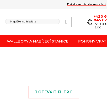
Databáze návodů ke stažení
Obchodní podmínk
Reklamace / odstoupení 
+420 
845 0
Po - Pá 8
16:00
WALLBOXY A NABÍJECÍ STANICE
POHONY VRAT
OTEVŘÍT FILTR