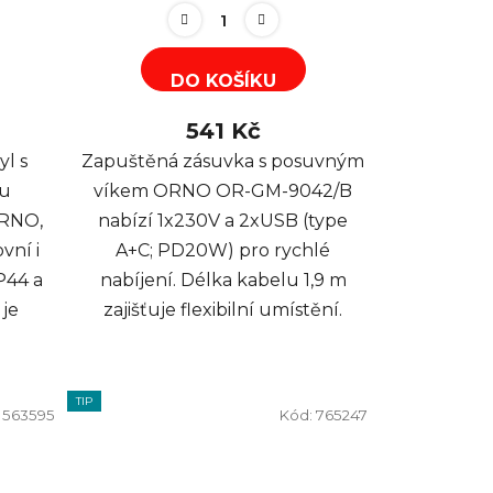
DO KOŠÍKU
541 Kč
yl s
Zapuštěná zásuvka s posuvným
ou
víkem ORNO OR-GM-9042/B
ORNO,
nabízí 1x230V a 2xUSB (type
vní i
A+C; PD20W) pro rychlé
IP44 a
nabíjení. Délka kabelu 1,9 m
 je
zajišťuje flexibilní umístění.
TIP
:
563595
Kód:
765247