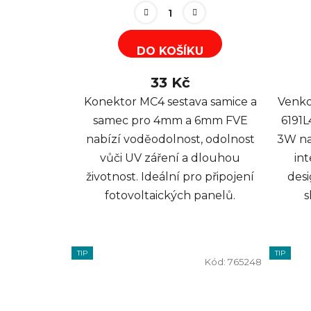
DO KOŠÍKU
33 Kč
Konektor MC4 sestava samice a
Venko
samec pro 4mm a 6mm FVE
6191L
nabízí voděodolnost, odolnost
3W nab
vůči UV záření a dlouhou
in
životnost. Ideální pro připojení
desi
fotovoltaických panelů.
s
TIP
TIP
Kód:
765248