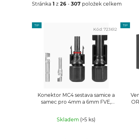
Stránka
1
z
26
-
307
položek celkem
V
TIP
TIP
ý
Kód:
723612
p
i
s
p
r
o
d
u
Konektor MC4 sestava samice a
Ven
k
samec pro 4mm a 6mm FVE,
OR
blistr
t
ů
Skladem
(>5 ks)