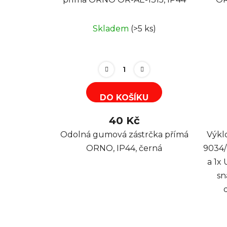
23
Skladem
(>5 ks)
DO KOŠÍKU
40 Kč
Odolná gumová zástrčka přímá
Výkl
ORNO, IP44, černá
9034/
a 1x
sn