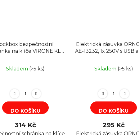
ockbox bezpečnostní
Elektrická zásuvka ORN
ánka na klíče VIRONE KL-
AE-13232, 1x 250V s USB 
2, mechanický zámek
C nabíječkou pod omítku,
Skladem
(>5 ks)
Skladem
(>5 ks)
DO KOŠÍKU
DO KOŠÍKU
314 Kč
295 Kč
čnostní schránka na klíče
Elektrická zásuvka ORN