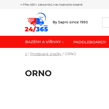
Přejít
⭐ Přes 450+ zákazníků nás hodnotilo kladně
na
obsah
By Sapro since 1993
BAZÉNY A VÍŘIVKY
PADDLEBOARDY
Domů
/
Prodávané značky
/
ORNO
ORNO