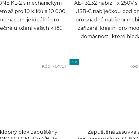
ONE KL-2 s mechanickým
AE-13232 nabízí 1x 250V s
m až pro 10 klíčů a 10 000
USB-C nabíječkou pod o
binacemi je ideální pro
pro snadné nabíjení mobi
čné uložení vašich klíčů.
zařízení. Ideální pro mo
domácnosti, které hledaj
TIP
Kód:
764791
Kód
klopný blok zapuštěný
Zapuštěná zásuvka 
NO OR-GM-9034/B, 2x
posuvným víkem ORNO