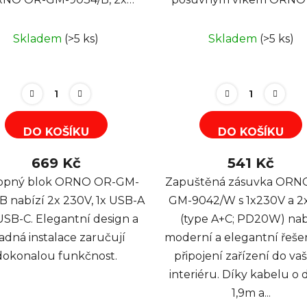
0V, 1x USB-A, 1x USB-C,
GM-9042/W, 1x230V a 2
černá
(type A+C; PD20W), 1,9m,
Skladem
(>5 ks)
Skladem
(>5 ks)
DO KOŠÍKU
DO KOŠÍKU
669 Kč
541 Kč
opný blok ORNO OR-GM-
Zapuštěná zásuvka ORN
B nabízí 2x 230V, 1x USB-A
GM-9042/W s 1x230V a 
 USB-C. Elegantní design a
(type A+C; PD20W) nab
adná instalace zaručují
moderní a elegantní řeše
dokonalou funkčnost.
připojení zařízení do va
interiéru. Díky kabelu o 
1,9m a...