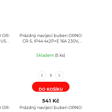
O OR-
Prázdný navíjecí buben ORNO
a USB-
CR-5, IP44 4x2P+E 16A 230V,
 bílá
H05VV-F 3x1.5mm2, 50m
Skladem
(5 ks)
DO KOŠÍKU
541 Kč
O OR-
Prázdný navíjecí buben ORNO