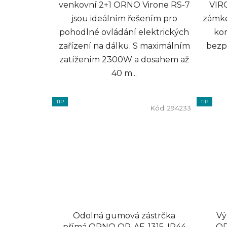
venkovní 2+1 ORNO Virone RS-7
VIR
jsou ideálním řešením pro
zámke
pohodlné ovládání elektrických
kom
zařízení na dálku. S maximálním
bezpe
zatížením 2300W a dosahem až
40 m...
TIP
TIP
Kód:
294233
Odolná gumová zástrčka
Vý
přímá ORNO OR-AE-1315, IP44
OR