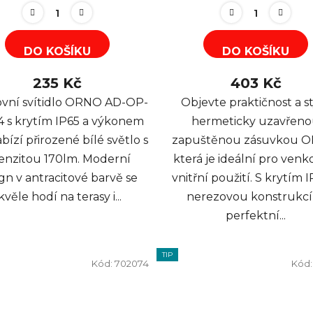
DO KOŠÍKU
DO KOŠÍKU
235 Kč
403 Kč
vní svítidlo ORNO AD-OP-
Objevte praktičnost a st
4 s krytím IP65 a výkonem
hermeticky uzavřen
ízí přirozené bílé světlo s
zapuštěnou zásuvkou 
tenzitou 170lm. Moderní
která je ideální pro venko
gn v antracitové barvě se
vnitřní použití. S krytím 
kvěle hodí na terasy i...
nerezovou konstrukcí
perfektní...
TIP
Kód:
702074
Kód