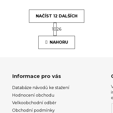
NAČÍST 12 DALŠÍCH
S
1
t
26
O
r
v
á
l
NAHORU
n
á
k
o
d
v
a
á
c
n
í
í
p
Informace pro vás
r
v
Databáze návodů ke stažení
k
Hodnocení obchodu
y
Velkoobchodní odběr
v
ý
Obchodní podmínky