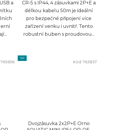
 USB a
CR-5 s IP44, 4 zásuvkami 2P+E a
mítku
délkou kabelu 50m je ideální
lních
pro bezpečné připojení více
derní
zařízení venku i uvnitř. Tento
í...
robustní buben s proudovou...
TIP
:
765696
Kód:
763837
s
Dvojzásuvka 2x2P+E Orno
 OR-
AQUATIC MINI IP54 OR-OE-