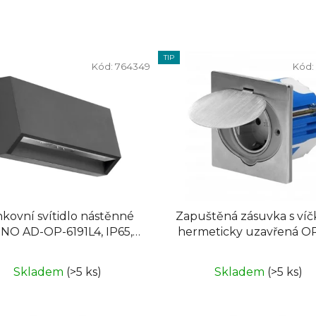
TIP
Kód:
764349
Kód:
kovní svítidlo nástěnné
Zapuštěná zásuvka s ví
NO AD-OP-6191L4, IP65,
hermeticky uzavřená 
4000K, 170lm, antracit
OR-AE-1397MB, nerez I
Skladem
(>5 ks)
Skladem
(>5 ks)