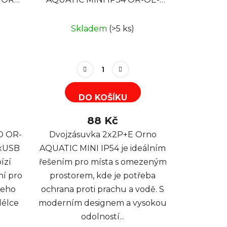
xUSB
7306/WB
 bílá
Skladem
(>5 ks)
DO KOŠÍKU
88 Kč
O OR-
Dvojzásuvka 2x2P+E Orno
2xUSB
AQUATIC MINI IP54 je ideálním
ízí
řešením pro místa s omezeným
ní pro
prostorem, kde je potřeba
šeho
ochrana proti prachu a vodě. S
délce
moderním designem a vysokou
odolností...