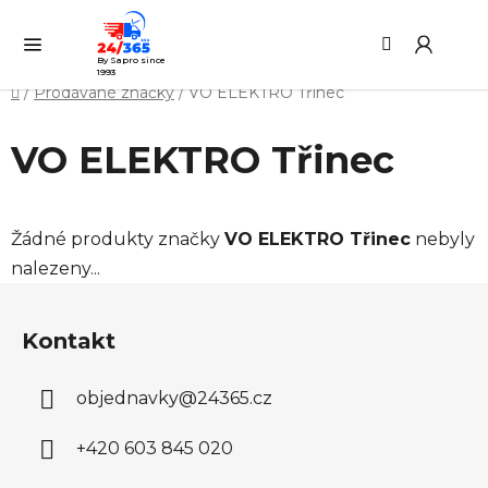
Přejít
Hledat
NÁ
na
KO
obsah
By Sapro since
1993
Domů
/
Prodávané značky
/
VO ELEKTRO Třinec
VO ELEKTRO Třinec
Žádné produkty značky
VO ELEKTRO Třinec
nebyly
nalezeny...
Z
á
Kontakt
p
a
objednavky
@
24365.cz
t
í
+420 603 845 020