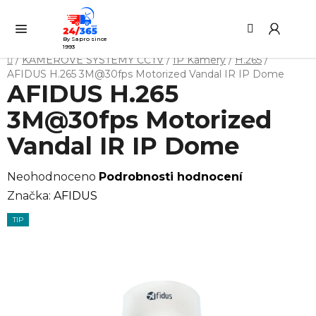
Přejít
Hledat
NÁ
na
KO
obsah
By Sapro since
1993
Domů
/
KAMEROVÉ SYSTÉMY CCTV
/
IP Kamery
/
H.265
/
AFIDUS H.265 3M@30fps Motorized Vandal IR IP Dome
AFIDUS H.265
3M@30fps Motorized
Vandal IR IP Dome
Průměrné
Neohodnoceno
Podrobnosti hodnocení
hodnocení
Značka:
AFIDUS
produktu
TIP
je
0,0
z
5
hvězdiček.