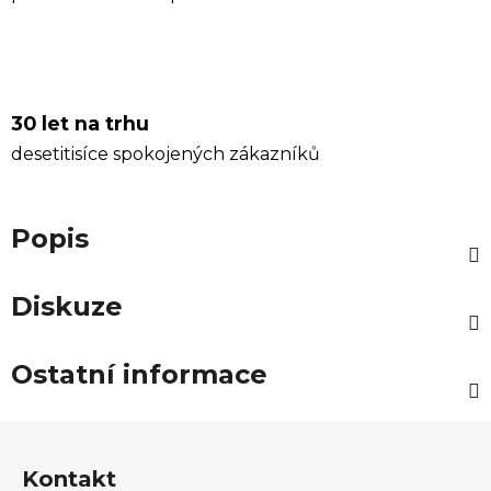
30 let na trhu
desetitisíce spokojených zákazníků
Popis
Diskuze
Ostatní informace
Z
á
Kontakt
p