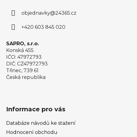
a
objednavky
@
24365.cz
t
í
+420 603 845 020
SAPRO, s.r.o.
Konská 455
IČO: 47972793
DIČ: CZ47972793
Třinec, 739 61
Česká republika
Informace pro vás
Databáze návodů ke stažení
Hodnocení obchodu