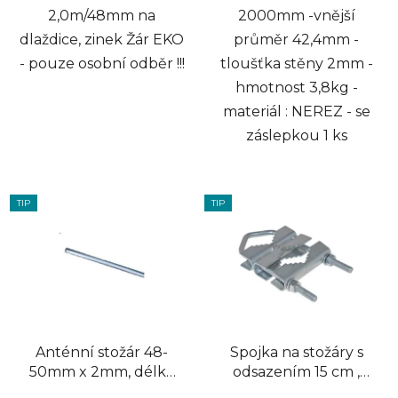
2,0m/48mm na
2000mm -vnější
dlaždice, zinek Žár EKO
průměr 42,4mm -
- pouze osobní odběr !!!
tloušťka stěny 2mm -
hmotnost 3,8kg -
materiál : NEREZ - se
záslepkou 1 ks
TIP
TIP
Anténní stožár 48-
Spojka na stožáry s
50mm x 2mm, délka
odsazením 15 cm ,
3,0 m NEREZ
max. průměr 50 mm