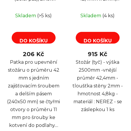
GALVA
délka 2,5 m NEREZ
Skladem
(>5 ks)
Skladem
(4 ks)
DO KOŠÍKU
DO KOŠÍKU
206 Kč
915 Kč
Patka pro upevnění
Stožár (tyč) - výška
stožáru o průměru 42
2500mm -vnější
mm s jedním
průměr 42,4mm -
zajišťovacím šroubem
tloušťka stěny 2mm -
a delším pásem
hmotnost 4,8kg -
(240x50 mm) se čtyřmi
materiál : NEREZ - se
otvory o průměru 11
záslepkou 1 ks
mm pro šrouby ke
kotvení do podlahy....