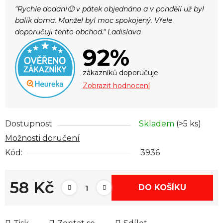
"Rychle dodani🙂 v pátek objednáno a v pondělí už byl
balík doma. Manžel byl moc spokojený. Vřele
doporučuji tento obchod." Ladislava
92%
zákazníků doporučuje
Zobrazit hodnocení
Dostupnost
Skladem
(>5 ks)
Možnosti doručení
Kód:
3936
58 Kč
DO KOŠÍKU
Měrná cena: