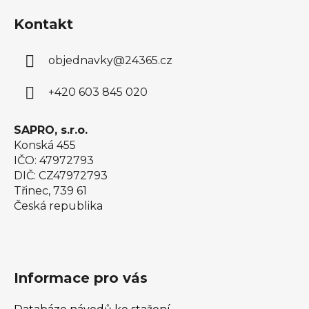
á
Kontakt
p
a
objednavky
@
24365.cz
t
í
+420 603 845 020
SAPRO, s.r.o.
Konská 455
IČO: 47972793
DIČ: CZ47972793
Třinec, 739 61
Česká republika
Informace pro vás