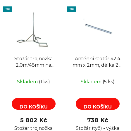
TIP
TIP
Stožár trojnožka
Anténní stožár 42,4
2,0m/48mm na
mm x 2mm, délka 2,0
dlaždice, zinek Žár
m NEREZ
EKO
Skladem
(1 ks)
Skladem
(5 ks)
DO KOŠÍKU
DO KOŠÍKU
5 802 Kč
738 Kč
Stožár trojnožka
Stožár (tyč) - výška