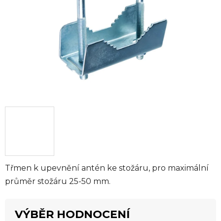
hvězdiček.
Třmen k upevnění antén ke stožáru, pro maximální
průměr stožáru 25-50 mm.
VÝBĚR HODNOCENÍ