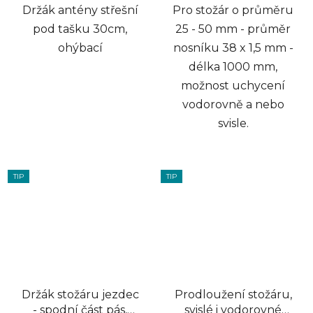
Držák antény střešní
Pro stožár o průměru
pod tašku 30cm,
25 - 50 mm - průměr
ohýbací
nosníku 38 x 1,5 mm -
délka 1000 mm,
možnost uchycení
vodorovně a nebo
svisle.
TIP
TIP
Držák stožáru jezdec
Prodloužení stožáru,
- spodní část pás,
svislé i vodorovné