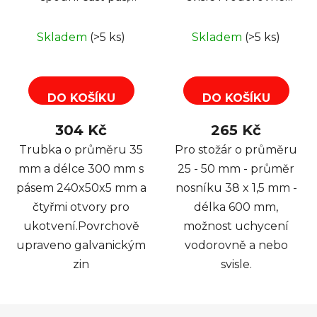
30cm/35mm,
uchycení, 60 cm,
galvanický zinek
žárový, pr. 38mm
Skladem
(>5 ks)
Skladem
(>5 ks)
DO KOŠÍKU
DO KOŠÍKU
304 Kč
265 Kč
Trubka o průměru 35
Pro stožár o průměru
mm a délce 300 mm s
25 - 50 mm - průměr
pásem 240x50x5 mm a
nosníku 38 x 1,5 mm -
čtyřmi otvory pro
délka 600 mm,
ukotvení.Povrchově
možnost uchycení
upraveno galvanickým
vodorovně a nebo
zin
svisle.
Z