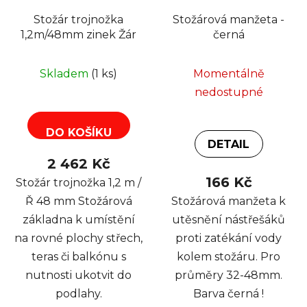
Stožár trojnožka
Stožárová manžeta -
1,2m/48mm zinek Žár
černá
Skladem
(1 ks)
Momentálně
nedostupné
DO KOŠÍKU
DETAIL
2 462 Kč
166 Kč
Stožár trojnožka 1,2 m /
Ř 48 mm Stožárová
Stožárová manžeta k
základna k umístění
utěsnění nástřešáků
na rovné plochy střech,
proti zatékání vody
teras či balkónu s
kolem stožáru. Pro
nutnosti ukotvit do
průměry 32-48mm.
podlahy.
Barva černá !