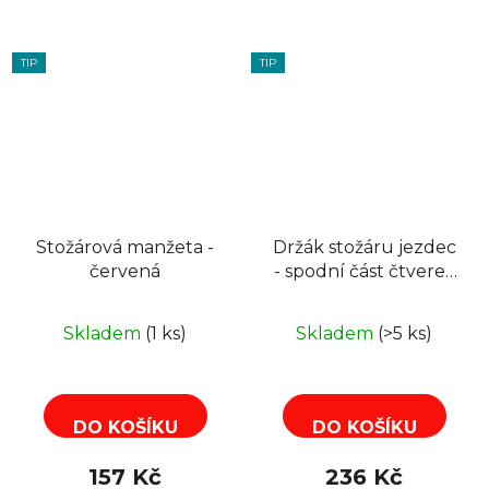
TIP
TIP
Stožárová manžeta -
Držák stožáru jezdec
červená
- spodní část čtverec
30cm , galvanický
zinek
Skladem
(1 ks)
Skladem
(>5 ks)
DO KOŠÍKU
DO KOŠÍKU
157 Kč
236 Kč