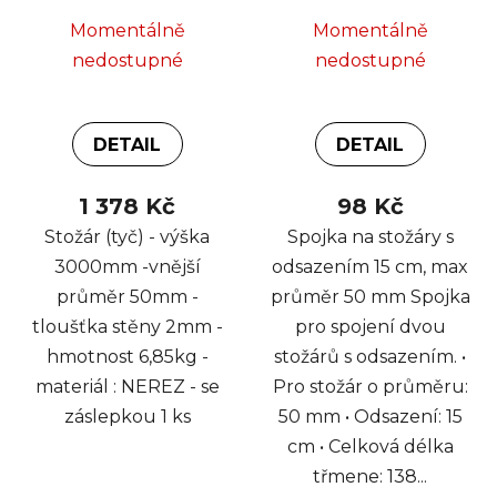
Momentálně
Momentálně
nedostupné
nedostupné
DETAIL
DETAIL
1 378 Kč
98 Kč
Stožár (tyč) - výška
Spojka na stožáry s
3000mm -vnější
odsazením 15 cm, max
průměr 50mm -
průměr 50 mm Spojka
tloušťka stěny 2mm -
pro spojení dvou
hmotnost 6,85kg -
stožárů s odsazením. •
materiál : NEREZ - se
Pro stožár o průměru:
záslepkou 1 ks
50 mm • Odsazení: 15
cm • Celková délka
třmene: 138...