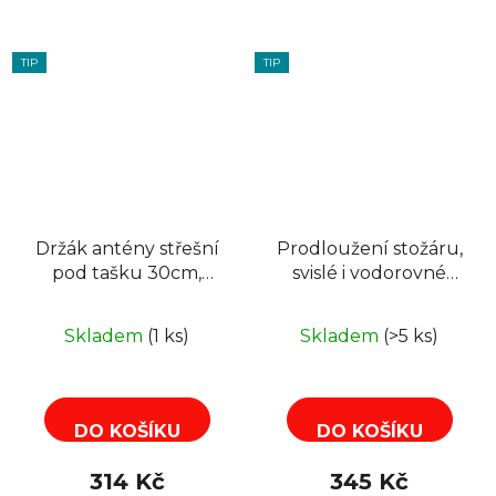
TIP
TIP
Držák antény střešní
Prodloužení stožáru,
pod tašku 30cm,
svislé i vodorovné
ohýbací
uchycení, 100 cm,
žárový, pr. 38mm
Skladem
(1 ks)
Skladem
(>5 ks)
DO KOŠÍKU
DO KOŠÍKU
314 Kč
345 Kč