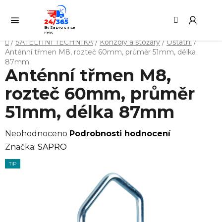
Přejít
Hledat
NÁ
na
KO
obsah
By Sapro since
1993
Domů
/
SATELITNÍ TECHNIKA
/
Konzoly a stožáry
/
Ostatní
/
Anténní třmen M8, rozteč 60mm, průměr 51mm, délka
87mm
Anténní třmen M8,
rozteč 60mm, průměr
51mm, délka 87mm
Průměrné
Neohodnoceno
Podrobnosti hodnocení
hodnocení
Značka:
SAPRO
produktu
TIP
je
0,0
z
5