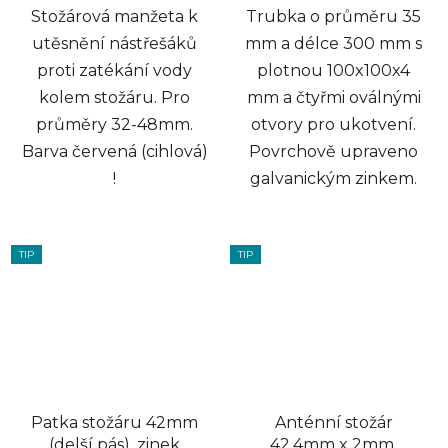
Stožárová manžeta k
Trubka o průměru 35
utěsnění nástřešáků
mm a délce 300 mm s
proti zatékání vody
plotnou 100x100x4
kolem stožáru. Pro
mm a čtyřmi oválnými
průměry 32-48mm.
otvory pro ukotvení.
Barva červená (cihlová)
Povrchově upraveno
!
galvanickým zinkem.
TIP
TIP
Patka stožáru 42mm
Anténní stožár
(delší pás), zinek
42,4mm x 2mm,