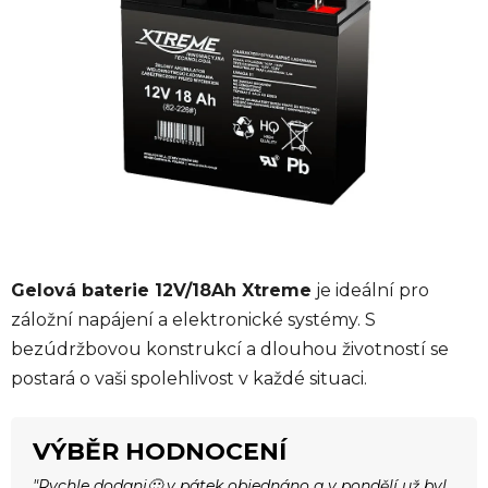
5
hvězdiček.
Gelová baterie 12V/18Ah Xtreme
je ideální pro
záložní napájení a elektronické systémy. S
bezúdržbovou konstrukcí a dlouhou životností se
postará o vaši spolehlivost v každé situaci.
VÝBĚR HODNOCENÍ
"Rychle dodani🙂 v pátek objednáno a v pondělí už byl