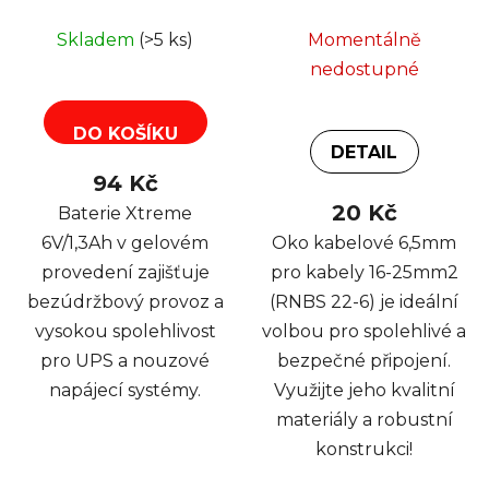
gelový akumulátor
25mm2 (RNBS 22-6)
Skladem
(>5 ks)
Momentálně
nedostupné
DO KOŠÍKU
DETAIL
94 Kč
20 Kč
Baterie Xtreme
6V/1,3Ah v gelovém
Oko kabelové 6,5mm
provedení zajišťuje
pro kabely 16-25mm2
bezúdržbový provoz a
(RNBS 22-6) je ideální
vysokou spolehlivost
volbou pro spolehlivé a
pro UPS a nouzové
bezpečné připojení.
napájecí systémy.
Využijte jeho kvalitní
materiály a robustní
konstrukci!