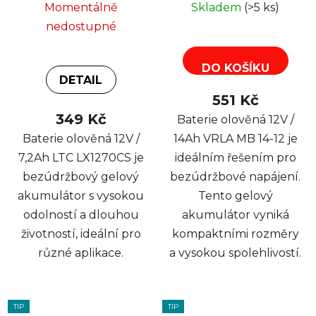
Momentálně
Skladem
(>5 ks)
nedostupné
DO KOŠÍKU
DETAIL
551 Kč
349 Kč
Baterie olověná 12V /
Baterie olověná 12V /
14Ah VRLA MB 14-12 je
7,2Ah LTC LX1270CS je
ideálním řešením pro
bezúdržbový gelový
bezúdržbové napájení.
akumulátor s vysokou
Tento gelový
odolností a dlouhou
akumulátor vyniká
životností, ideální pro
kompaktními rozměry
různé aplikace.
a vysokou spolehlivostí.
TIP
TIP