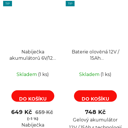
TIP
TIP
Nabíječka
Baterie olověná 12V /
akumulátorů 6V/12V
15Ah
PB/AGM/LiFePO4
XTREME/Enerwell /
MW POWER MW-
82-217 gelový
Skladem
(1 ks)
Skladem
(1 ks)
SC4E
akumulátor
DO KOŠÍKU
DO KOŠÍKU
649 Kč
748 Kč
659 Kč
(–1 %)
Gelový akumulátor
Nabíječka
12V / 15Ah s technologií