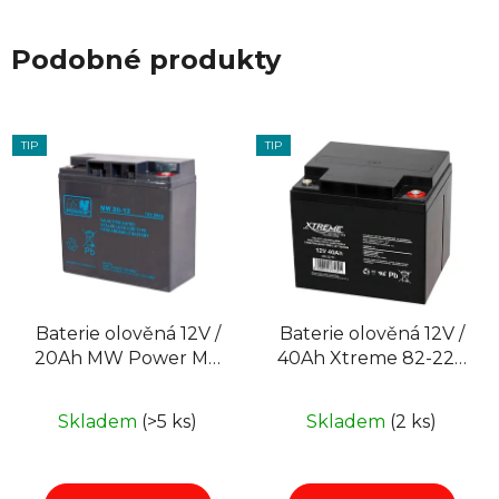
Podobné produkty
TIP
TIP
Baterie olověná 12V /
Baterie olověná 12V /
20Ah MW Power MB
40Ah Xtreme 82-227
20-12 AGM gelový
gelový akumulátor
akumulátor
Skladem
(>5 ks)
Skladem
(2 ks)