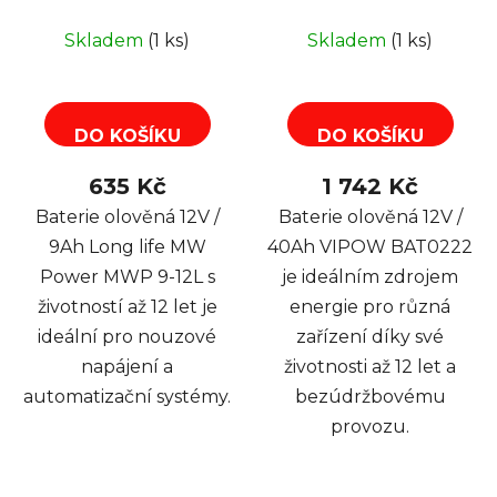
Power MWP 9-12L
BAT0222 gelový
gelový akumulátor,
akumulátor
Skladem
(1 ks)
Skladem
(1 ks)
životnost až 12 let
DO KOŠÍKU
DO KOŠÍKU
635 Kč
1 742 Kč
Baterie olověná 12V /
Baterie olověná 12V /
9Ah Long life MW
40Ah VIPOW BAT0222
Power MWP 9-12L s
je ideálním zdrojem
životností až 12 let je
energie pro různá
ideální pro nouzové
zařízení díky své
napájení a
životnosti až 12 let a
automatizační systémy.
bezúdržbovému
provozu.