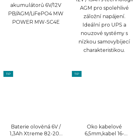
akumulátorů 6V/12V
AGM pro spolehlivé
PB/AGM/LiFePO4 MW
záložní napájení.
POWER MW-SC4E
Ideální pro UPS a
nouzové systémy s
nízkou samovybíjecí
charakteristikou.
TIP
TIP
Baterie olověná 6V /
Oko kabelové
1,3Ah Xtreme 82-203
6,5mm,kabel 16-