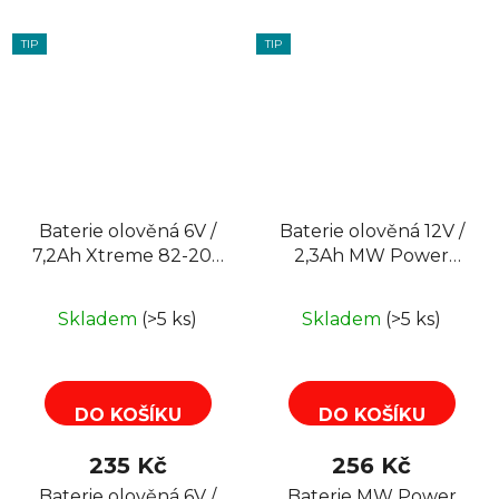
TIP
TIP
Baterie olověná 6V /
Baterie olověná 12V /
7,2Ah Xtreme 82-207
2,3Ah MW Power
gelový akumulátor
AGM gelový
akumulátor
Skladem
(>5 ks)
Skladem
(>5 ks)
DO KOŠÍKU
DO KOŠÍKU
235 Kč
256 Kč
Baterie olověná 6V /
Baterie MW Power