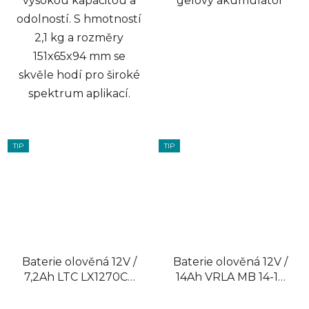
vysokou kapacitou a
gelový akumulátor
odolností. S hmotností
2,1 kg a rozměry
151x65x94 mm se
skvěle hodí pro široké
spektrum aplikací.
TIP
TIP
Baterie olověná 12V /
Baterie olověná 12V /
7,2Ah LTC LX1270CS
14Ah VRLA MB 14-12
gelový akumulátor
gelový akumulátor