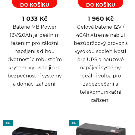
DO KOŠÍKU
DO KOŠÍKU
1 033 Kč
1 960 Kč
Baterie MB Power
Gelová baterie 12V /
12V/20Ah je ideálním
40Ah Xtreme nabízí
řešením pro záložní
bezúdržbový provoz s
napájení s dlhou
vysokou spolehlivostí
životností a robustním
pro UPS a nouzové
krytem. Využijte ji pro
napájecí systémy.
bezpečnostní systémy
Ideální volba pro
a domácí zařízení.
zabezpečení a
telekomunikační
zařízení.
TIP
TIP