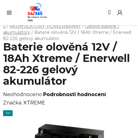
Přejít
Hledat
NÁ
na
KO
obsah
By Sapro since
1993
Domů
/
AKUMULÁTORY, POWERBANKY
/
Gelové baterie /
akumulátory
/
Baterie olověná 12V / 18Ah Xtreme / Enerwell
82-226 gelový akumulátor
Baterie olověná 12V /
18Ah Xtreme / Enerwell
82-226 gelový
akumulátor
Průměrné
Neohodnoceno
Podrobnosti hodnocení
hodnocení
Značka:
XTREME
produktu
TIP
je
0,0
z