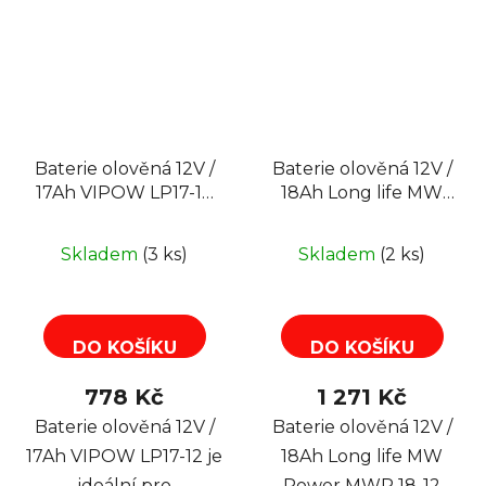
Baterie olověná 12V /
Baterie olověná 12V /
17Ah VIPOW LP17-12
18Ah Long life MW
bezúdržbový gelový
Power MWP 18-12
akumulátor
gelový akumulátor,
Skladem
(3 ks)
Skladem
(2 ks)
životnost až 12 let
DO KOŠÍKU
DO KOŠÍKU
778 Kč
1 271 Kč
Baterie olověná 12V /
Baterie olověná 12V /
17Ah VIPOW LP17-12 je
18Ah Long life MW
ideální pro
Power MWP 18-12