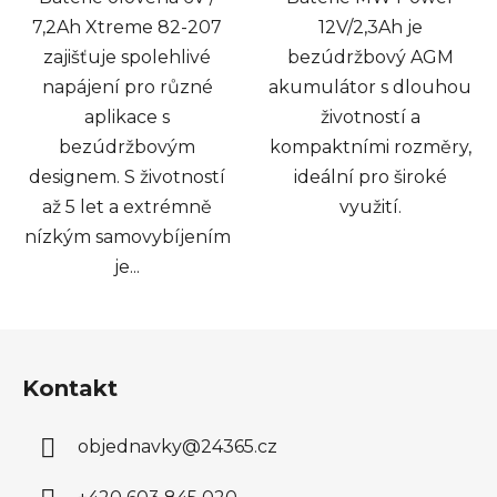
7,2Ah Xtreme 82-207
12V/2,3Ah je
zajišťuje spolehlivé
bezúdržbový AGM
napájení pro různé
akumulátor s dlouhou
aplikace s
životností a
bezúdržbovým
kompaktními rozměry,
designem. S životností
ideální pro široké
až 5 let a extrémně
využití.
nízkým samovybíjením
je...
Z
á
Kontakt
p
a
objednavky
@
24365.cz
t
í