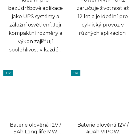
bezúdržbové aplikace
zaručuje životnost až
jako UPS systémy a
12 let a je ideální pro
záložní osvětlení. Její
cyklický provoz v
kompaktní rozměry a
různých aplikacích.
výkon zajišťují
spolehlivost v každé...
TIP
TIP
Baterie olověná 12V /
Baterie olověná 12V /
9Ah Long life MW
40Ah VIPOW