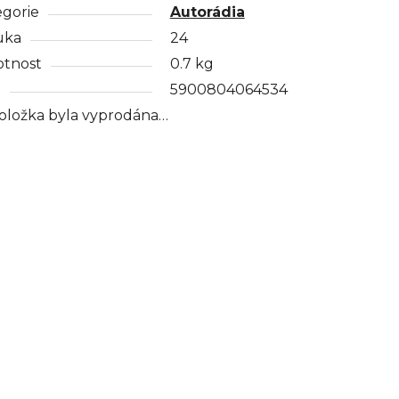
egorie
Autorádia
uka
24
tnost
0.7 kg
N
5900804064534
oložka byla vyprodána…