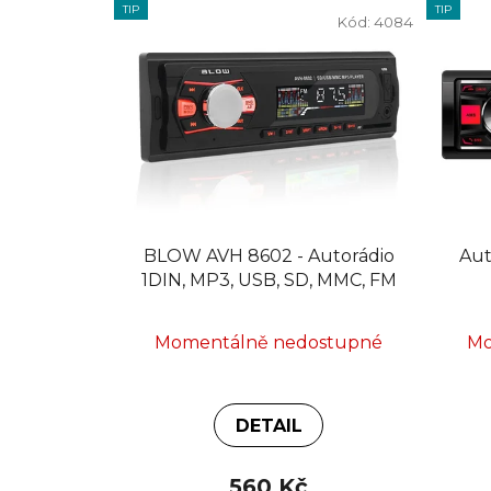
TIP
TIP
Kód:
4084
BLOW AVH 8602 - Autorádio
Au
1DIN, MP3, USB, SD, MMC, FM
Momentálně nedostupné
Mo
DETAIL
560 Kč