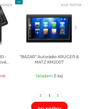
TIP
:
763609
Kód:
763708
0 -
"BAZAR" Autorádio KRUGER &
ové,
MATZ KM2007
 RDS
pné
Skladem
(1 ks)