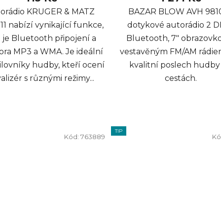
torádio KRUGER & MATZ
BAZAR BLOW AVH 9810
1 nabízí vynikající funkce,
dotykové autorádio 2 D
 je Bluetooth připojení a
Bluetooth, 7" obrazovk
ra MP3 a WMA. Je ideální
vestavěným FM/AM rádie
ilovníky hudby, kteří ocení
kvalitní poslech hudby
alizér s různými režimy...
cestách.
TIP
Kód:
763889
Kó