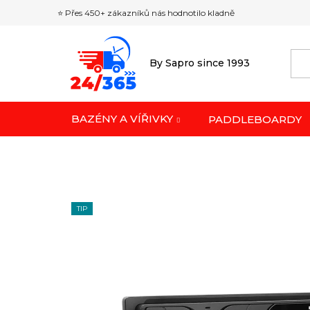
Přejít
⭐ Přes 450+ zákazníků nás hodnotilo kladně
na
obsah
By Sapro since 1993
BAZÉNY A VÍŘIVKY
PADDLEBOARDY
TIP