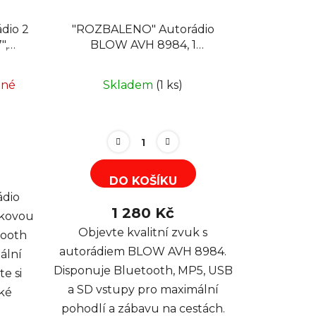
dio 2
"ROZBALENO" Autorádio
",
BLOW AVH 8984, 1
AM
DIN,Bluetooth, MP5, USB, SD,
FM, AUX, RDS
pné
Skladem
(1 ks)
DO KOŠÍKU
ádio
1 280 Kč
ykovou
Objevte kvalitní zvuk s
tooth
autorádiem BLOW AVH 8984.
ální
Disponuje Bluetooth, MP5, USB
te si
a SD vstupy pro maximální
oké
pohodlí a zábavu na cestách.