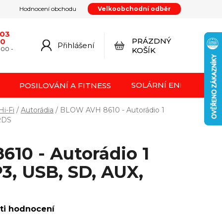
Hodnocení obchodu
Velkoobchodní odběr
y
Podmínky ochrany osobních údajů
Kontakty
od smlouvy
Doprava a platba
Moje objednávka
603
PRÁZDNÝ
20
Přihlášení
NÁKUPNÍ
:00 -
KOŠÍK
KOŠÍK
SOLÁRNÍ ENERGIE FVE
POSILOVÁNÍ A FITNESS
Hi-Fi
/
Autorádia
/
BLOW AVH 8610 - Autorádio 1
RDS
10 - Autorádio 1
3, USB, SD, AUX,
ti hodnocení