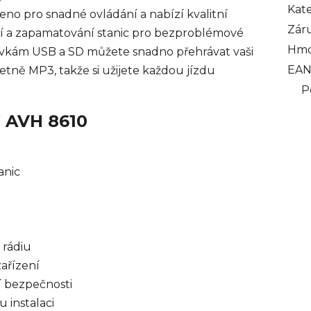
Kat
eno pro snadné ovládání a nabízí kvalitní
Zár
ní a zapamatování stanic pro bezproblémové
Hmo
suvkám USB a SD můžete snadno přehrávat vaši
EA
ně MP3, takže si užijete každou jízdu
P
W AVH 8610
anic
 rádiu
ařízení
í bezpečnosti
 instalaci