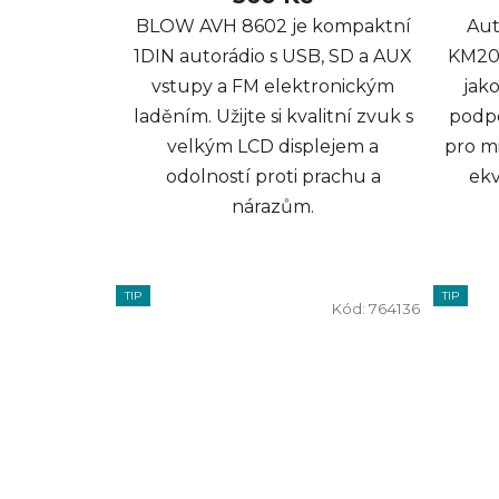
BLOW AVH 8602 je kompaktní
Au
1DIN autorádio s USB, SD a AUX
KM201
vstupy a FM elektronickým
jako
laděním. Užijte si kvalitní zvuk s
podpo
velkým LCD displejem a
pro m
odolností proti prachu a
ekv
nárazům.
TIP
TIP
Kód:
764136