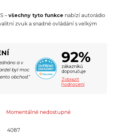
DS –
všechny tyto funkce
nabízí autorádio
 kvalitní zvuk a snadné ovládání s velkým
92%
NÍ
jednáno a v
zákazníků
Manžel byl moc
doporučuje
tento obchod."
Zobrazit
hodnocení
Momentálně nedostupné
4087