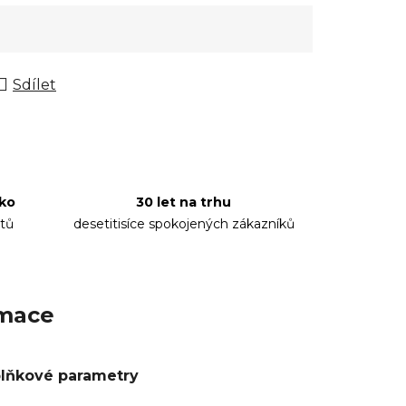
Sdílet
sko
30 let na trhu
tů
desetitisíce spokojených zákazníků
rmace
lňkové parametry