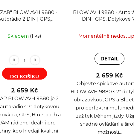
AZAR" BLOW AVH 9880 -
BLOW AVH 9880 - Autorá
Autorádio 2 DIN | GPS,
DIN | GPS, Dotykové 7
kové 7", Bluetooth, RDS,
Bluetooth, RDS, FM, 
FM, AM
Skladem
(1 ks)
Momentálně nedostu
DETAIL
2 659 Kč
DO KOŠÍKU
Objevte špičkové autor
2 659 Kč
BLOW AVH 9880 s 7" dot
AR BLOW AVH 9880 je 2
obrazovkou, GPS a Blue
autorádio s 7" dotykovou
pro perfektní multimedi
zovkou, GPS, Bluetooth a
zážitek během jízdy. Užij
/AM rádiem. Ideální pro
snadné ovládání a šir
hny, kdo hledají kvalitní
možnosti...