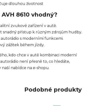
čuje dlouhou životnost
 AVH 8610 vhodný?
alitní zvukové zařízení v autě.
í mít snadný přístup k různým zdrojům hudby.
né autorádio s moderními funkcemi.
ový zážitek během jízdy.
ého, kdo chce v autě kombinaci moderní
utorádio není přesně to, co hledáte,
 naší nabídce na e-shopu.
Podobné produkty