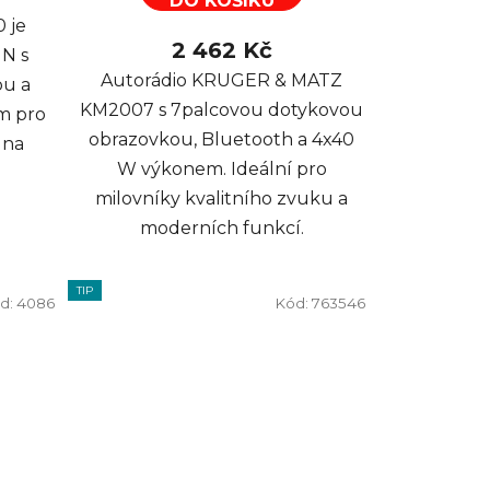
DO KOŠÍKU
 je
2 462 Kč
IN s
Autorádio KRUGER & MATZ
ou a
KM2007 s 7palcovou dotykovou
m pro
obrazovkou, Bluetooth a 4x40
 na
W výkonem. Ideální pro
milovníky kvalitního zvuku a
moderních funkcí.
TIP
d:
4086
Kód:
763546