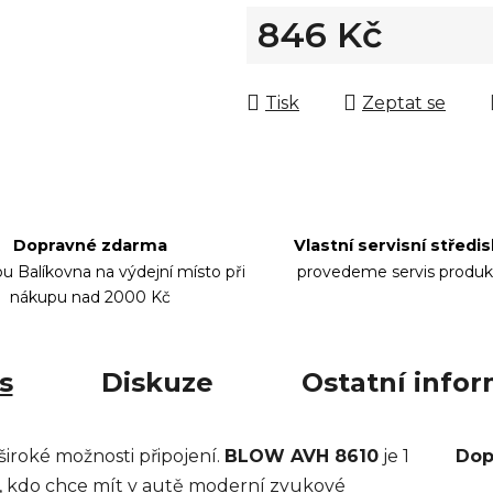
846 Kč
Měrná cena:
Tisk
Zeptat se
Dopravné zdarma
Vlastní servisní středi
bu Balíkovna na výdejní místo při
provedeme servis produk
nákupu nad 2000 Kč
s
Diskuze
Ostatní info
 široké možnosti připojení.
BLOW AVH 8610
je 1
Dop
ho, kdo chce mít v autě moderní zvukové