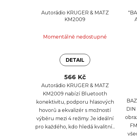
Autorádio KRUGER & MATZ
"B
KM2009
Doty
Momentálně nedostupné
DETAIL
566 Kč
Autorádio KRUGER & MATZ
KM2009 nabízí Bluetooth
BAZ
konektivitu, podporu hlasových
DIN 
hovorů a ekvalizér s možností
obra
výběru mezi 4 režimy. Je ideální
FM
pro každého, kdo hledá kvalitní...
všec