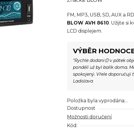
Značka:
BLOW
produktu
FM, MP3, USB, SD, AUX a R
je
BLOW AVH 8610
. Užijte si
0,0
LCD displejem.
z
5
hvězdiček.
VÝBĚR HODNOCE
"Rychle dodani🙂 v pátek ob
pondělí už byl balík doma. 
spokojený. Vřele doporučuji 
Ladislava
Položka byla vyprodána…
Dostupnost
Možnosti doručení
Kód: