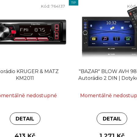
TIP
Kód:
764137
Kód
torádio KRUGER & MATZ
"BAZAR" BLOW AVH 981
KM2011
Autorádio 2 DIN | Dotyk
Bluetooth, 7", FM, AM,
mentálně nedostupné
Momentálně nedostu
DETAIL
DETAIL
413 Kč
1 271 Kč