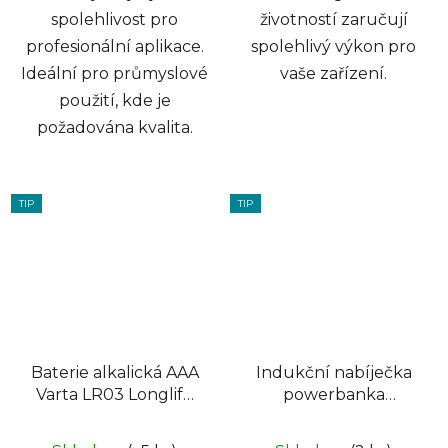
spolehlivost pro
životností zaručují
profesionální aplikace.
spolehlivý výkon pro
Ideální pro průmyslové
vaše zařízení.
použití, kde je
požadována kvalita.
TIP
TIP
Baterie alkalická AAA
Indukční nabíječka
Varta LR03 Longlife
powerbanka
Power CVP24
10000mAh KRUGER
24ks/box
& MATZ KM0912, s