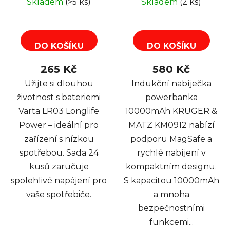
Skladem
(>5 ks)
Skladem
(2 ks)
podporou MagSafe,
černá
DO KOŠÍKU
DO KOŠÍKU
265 Kč
580 Kč
Užijte si dlouhou
Indukční nabíječka
životnost s bateriemi
powerbanka
Varta LR03 Longlife
10000mAh KRUGER &
Power – ideální pro
MATZ KM0912 nabízí
zařízení s nízkou
podporu MagSafe a
spotřebou. Sada 24
rychlé nabíjení v
kusů zaručuje
kompaktním designu.
spolehlivé napájení pro
S kapacitou 10000mAh
vaše spotřebiče.
a mnoha
bezpečnostními
funkcemi...