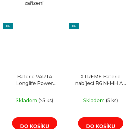
zařízení.
TIP
TIP
Baterie VARTA
XTREME Baterie
Longlife Power
nabíjecí R6 Ni-MH AA
LR03/LR06 x4ks +
2800mAh , blistr 4ks
svítilna Mini Led Light
Skladem
(>5 ks)
Skladem
(5 ks)
DO KOŠÍKU
DO KOŠÍKU