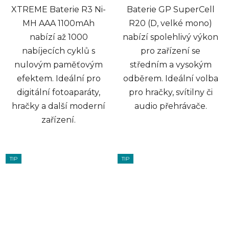
XTREME Baterie R3 Ni-
Baterie GP SuperCell
MH AAA 1100mAh
R20 (D, velké mono)
nabízí až 1000
nabízí spolehlivý výkon
nabíjecích cyklů s
pro zařízení se
nulovým paměťovým
středním a vysokým
efektem. Ideální pro
odběrem. Ideální volba
digitální fotoaparáty,
pro hračky, svítilny či
hračky a další moderní
audio přehrávače.
zařízení.
TIP
TIP