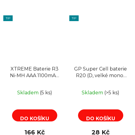
TIP
TIP
XTREME Baterie R3
GP Super Cell baterie
Ni-MH AAA 1100mAh
R20 (D, velké mono)
dobíjecí, blistr 4ks
1ks
Skladem
(5 ks)
Skladem
(>5 ks)
DO KOŠÍKU
DO KOŠÍKU
166 Kč
28 Kč