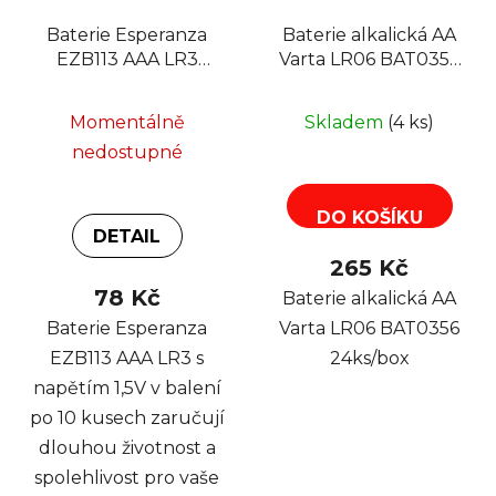
Baterie Esperanza
Baterie alkalická AA
EZB113 AAA LR3
Varta LR06 BAT0356
alkalické, 1,5V, balení
24ks/box
10ks
Momentálně
Skladem
(4 ks)
nedostupné
DO KOŠÍKU
DETAIL
265 Kč
78 Kč
Baterie alkalická AA
Baterie Esperanza
Varta LR06 BAT0356
EZB113 AAA LR3 s
24ks/box
napětím 1,5V v balení
po 10 kusech zaručují
dlouhou životnost a
spolehlivost pro vaše