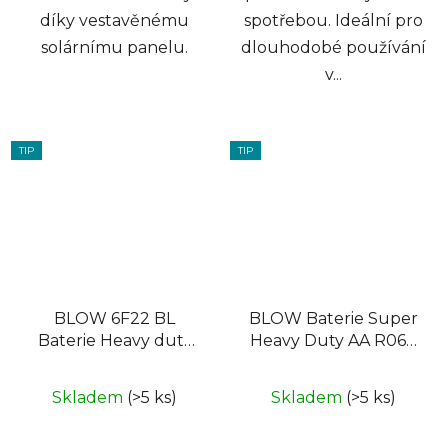
díky vestavěnému
spotřebou. Ideální pro
solárnímu panelu.
dlouhodobé používání
v...
TIP
TIP
BLOW 6F22 BL
BLOW Baterie Super
Baterie Heavy duty
Heavy Duty AA R06P
9V
folie 2ks
Skladem
(>5 ks)
Skladem
(>5 ks)