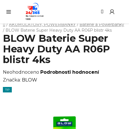
Přejít
Hledat
NÁ
na
KO
obsah
By Sapro since
1993
Domů
/
AKUMULÁTORY, POWERBANKY
/
Baterie a Powerbanky
/
BLOW Baterie Super Heavy Duty AA R06P blistr 4ks
BLOW Baterie Super
Heavy Duty AA R06P
blistr 4ks
Průměrné
Neohodnoceno
Podrobnosti hodnocení
hodnocení
Značka:
BLOW
produktu
TIP
je
0,0
z
5
hvězdiček.