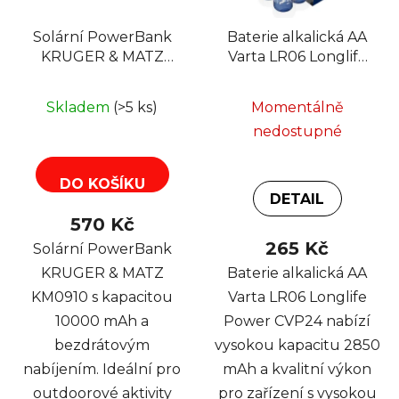
Solární PowerBank
Baterie alkalická AA
KRUGER & MATZ
Varta LR06 Longlife
KM0910 10000mAh
Power CVP24
Li-pol
24ks/box
Skladem
(>5 ks)
Momentálně
nedostupné
DO KOŠÍKU
DETAIL
570 Kč
265 Kč
Solární PowerBank
KRUGER & MATZ
Baterie alkalická AA
KM0910 s kapacitou
Varta LR06 Longlife
10000 mAh a
Power CVP24 nabízí
bezdrátovým
vysokou kapacitu 2850
nabíjením. Ideální pro
mAh a kvalitní výkon
outdoorové aktivity
pro zařízení s vysokou