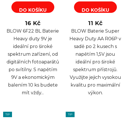
DO KOŠÍKU
DO KOŠÍKU
16 Kč
11 Kč
BLOW 6F22 BL Baterie
BLOW Baterie Super
Heavy duty 9V je
Heavy Duty AA R06P v
ideální pro široké
sadě po 2 kusech s
spektrum zařízení, od
napětím 1,5V jsou
digitálních fotoaparátů
ideální pro široké
po svítilny. S napětím
spektrum přístrojů.
9V a ekonomickým
Využijte jejich vysokou
balením 10 ks budete
kvalitu pro maximální
mít vždy...
výkon.
TIP
TIP