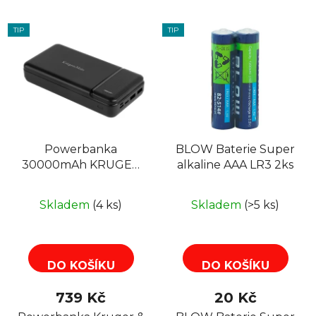
TIP
TIP
Powerbanka
BLOW Baterie Super
30000mAh KRUGER
alkaline AAA LR3 2ks
& MATZ KM0907, Li-
pol , černá
Skladem
(4 ks)
Skladem
(>5 ks)
DO KOŠÍKU
DO KOŠÍKU
739 Kč
20 Kč