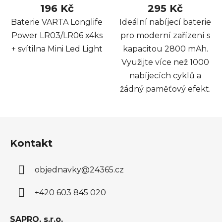
196 Kč
295 Kč
Baterie VARTA Longlife
Ideální nabíjecí baterie
Power LR03/LR06 x4ks
pro moderní zařízení s
+ svítilna Mini Led Light
kapacitou 2800 mAh.
Využijte více než 1000
nabíjecích cyklů a
žádný paměťový efekt.
Z
á
Kontakt
p
a
objednavky
@
24365.cz
t
í
+420 603 845 020
SAPRO, s.r.o.