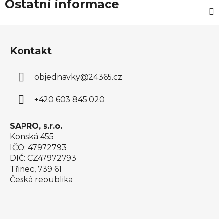
Ostatní informace
Z
á
Kontakt
p
a
objednavky
@
24365.cz
t
í
+420 603 845 020
SAPRO, s.r.o.
Konská 455
IČO: 47972793
DIČ: CZ47972793
Třinec, 739 61
Česká republika