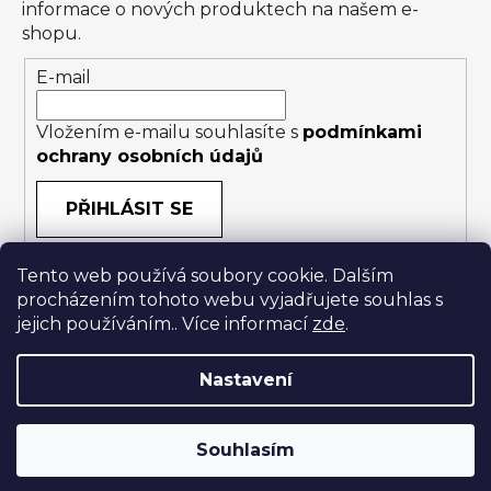
informace o nových produktech na našem e-
shopu.
E-mail
Vložením e-mailu souhlasíte s
podmínkami
ochrany osobních údajů
PŘIHLÁSIT SE
Tento web používá soubory cookie. Dalším
procházením tohoto webu vyjadřujete souhlas s
jejich používáním.. Více informací
zde
.
Nastavení
Vytvořil Shoptet
|
Anque Media
Souhlasím
Copyright 2026
24365.cz
. Všechna práva
vyhrazena.