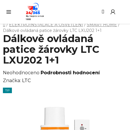
Přejít
Hledat
NÁ
na
KO
obsah
By Sapro since
1993
Domů
/
ELEKTROINSTALACE A OSVĚTLENÍ
/
SMART HOME
/
Dálkově ovládaná patice žárovky LTC LXU202 1+1
Dálkově ovládaná
patice žárovky LTC
LXU202 1+1
Průměrné
Neohodnoceno
Podrobnosti hodnocení
hodnocení
Značka:
LTC
produktu
TIP
je
0,0
z
5
hvězdiček.