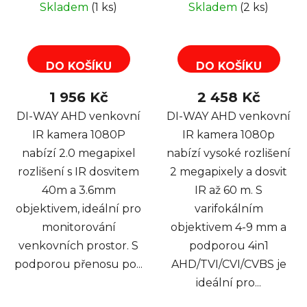
Skladem
(1 ks)
Skladem
(2 ks)
AHD/TVI/CVI/CVBS
DO KOŠÍKU
DO KOŠÍKU
1 956 Kč
2 458 Kč
DI-WAY AHD venkovní
DI-WAY AHD venkovní
IR kamera 1080P
IR kamera 1080p
nabízí 2.0 megapixel
nabízí vysoké rozlišení
rozlišení s IR dosvitem
2 megapixely a dosvit
40m a 3.6mm
IR až 60 m. S
objektivem, ideální pro
varifokálním
monitorování
objektivem 4-9 mm a
venkovních prostor. S
podporou 4in1
podporou přenosu po...
AHD/TVI/CVI/CVBS je
ideální pro...