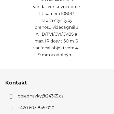
vandal venkovní dome
IR kamera 1080P
nabízí čtyři typy
přenosu videosignálu
AHD/TVI/CVI/CVBS a
max. IR dosvit 30 m. S
varifocal objektivem 4-
9 mm a odolným...
Z
á
Kontakt
p
a
objednavky
@
24365.cz
t
í
+420 603 845 020