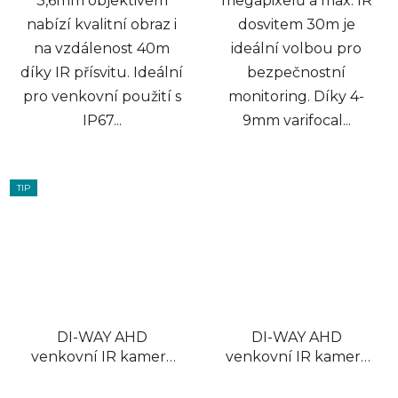
3,6mm objektivem
megapixelů a max. IR
nabízí kvalitní obraz i
dosvitem 30m je
na vzdálenost 40m
ideální volbou pro
díky IR přísvitu. Ideální
bezpečnostní
pro venkovní použití s
monitoring. Díky 4-
IP67...
9mm varifocal...
TIP
DI-WAY AHD
DI-WAY AHD
venkovní IR kamera
venkovní IR kamera
1080P, 3,6mm, 40m
1080p, 4-9mm, 60 m,
4in1