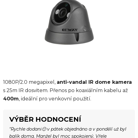
5
hvězdiček.
1080P/2.0 megapixel,
anti-vandal IR dome kamera
s 25m IR dosvitem. Přenos po koaxiálním kabelu až
400m
, ideální pro venkovní použití.
VÝBĚR HODNOCENÍ
"Rychle dodani🙂 v pátek objednáno a v pondělí už byl
balík doma. Manžel byl moc spokojený. Vřele