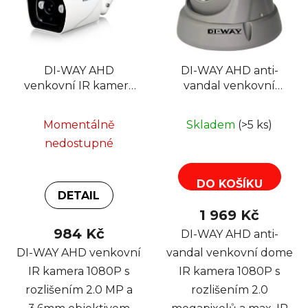
DI-WAY AHD
DI-WAY AHD anti-
venkovní IR kamera
vandal venkovní
1080P, 3,6mm, 40m
dome IR kamera
1080P, 4-9mm, 30m
Momentálně
Skladem
(>5 ks)
nedostupné
DO KOŠÍKU
DETAIL
1 969 Kč
984 Kč
DI-WAY AHD anti-
DI-WAY AHD venkovní
vandal venkovní dome
IR kamera 1080P s
IR kamera 1080P s
rozlišením 2.0 MP a
rozlišením 2.0