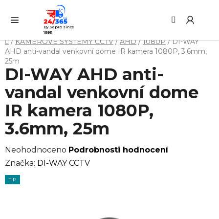
Přejít
Hledat
NÁ
na
KO
obsah
By Sapro since
1993
Domů
/
KAMEROVÉ SYSTÉMY CCTV
/
AHD
/
1080P
/
DI-WAY
AHD anti-vandal venkovní dome IR kamera 1080P, 3.6mm,
25m
DI-WAY AHD anti-
vandal venkovní dome
IR kamera 1080P,
3.6mm, 25m
Průměrné
Neohodnoceno
Podrobnosti hodnocení
hodnocení
Značka:
DI-WAY CCTV
produktu
TIP
je
0,0
z