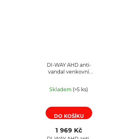
DI-WAY AHD anti-
vandal venkovní
dome IR kamera
1080P,4-9 mm, 30 m,
Skladem
(>5 ks)
4in1
AHD/TVI/CVI/CVBS
DO KOŠÍKU
1 969 Kč
DI-WAY AHD anti-