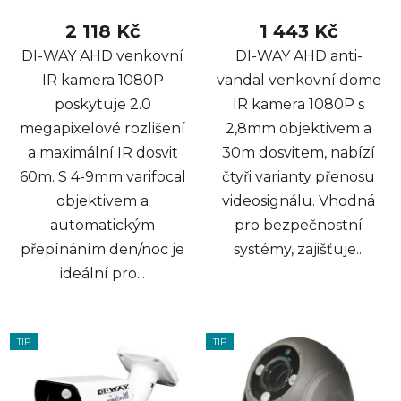
2 118 Kč
1 443 Kč
DI-WAY AHD venkovní
DI-WAY AHD anti-
IR kamera 1080P
vandal venkovní dome
poskytuje 2.0
IR kamera 1080P s
megapixelové rozlišení
2,8mm objektivem a
a maximální IR dosvit
30m dosvitem, nabízí
60m. S 4-9mm varifocal
čtyři varianty přenosu
objektivem a
videosignálu. Vhodná
automatickým
pro bezpečnostní
přepínáním den/noc je
systémy, zajišťuje...
ideální pro...
TIP
TIP