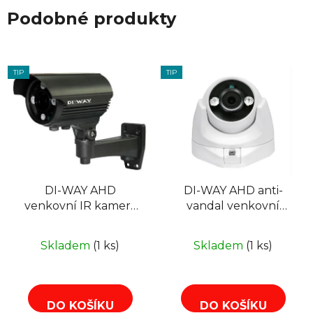
Podobné produkty
TIP
TIP
DI-WAY AHD
DI-WAY AHD anti-
venkovní IR kamera
vandal venkovní
1080P, 4-9mm , 60m
dome IR kamera
1080P, 2,8mm, 30 m,
Skladem
(1 ks)
Skladem
(1 ks)
4in1
AHD/TVI/CVI/CVBS
DO KOŠÍKU
DO KOŠÍKU