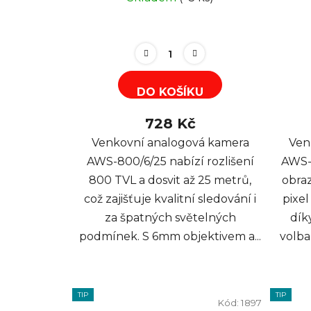
DO KOŠÍKU
728 Kč
Venkovní analogová kamera
Ven
AWS-800/6/25 nabízí rozlišení
AWS-8
800 TVL a dosvit až 25 metrů,
obraz
což zajišťuje kvalitní sledování i
pixe
za špatných světelných
dík
podmínek. S 6mm objektivem a...
volba
TIP
TIP
Kód:
1897