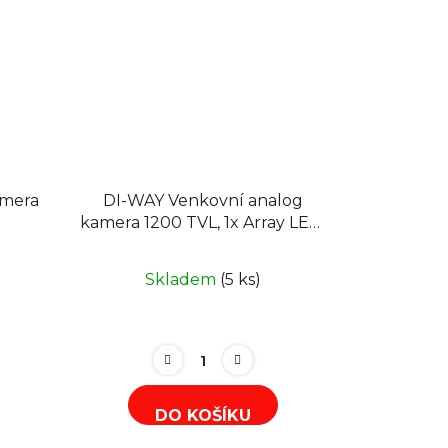
amera
DI-WAY Venkovní analog
kamera 1200 TVL, 1x Array LED,
3.6mm
Skladem
(5 ks)
DO KOŠÍKU