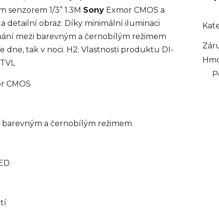
m senzorem 1/3” 1.3M
Sony
Exmor CMOS a
 detailní obraz. Díky minimální iluminaci
Kat
ínání mezi barevným a černobílým režimem
Zár
e dne, tak v noci. H2: Vlastnosti produktu DI-
Hmo
0TVL
P
r CMOS
i barevným a černobílým režimem
ED
tí