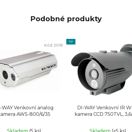
Podobné produkty
TIP
Kód:
2018
K
-WAY Venkovní analog
DI-WAY Venkovní IR 
kamera AWS-800/6/35
kamera CCD 750TVL, 3,
1xArray, 30m
Skladem
(5 ks)
Skladem
(>5 ks)