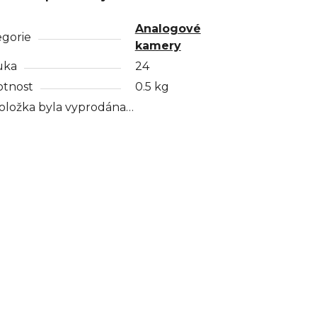
Analogové
egorie
kamery
uka
24
tnost
0.5 kg
oložka byla vyprodána…