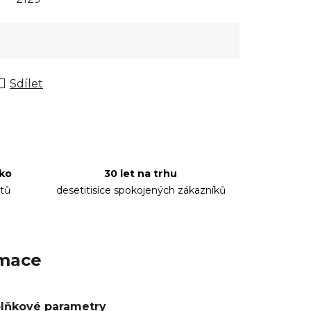
Sdílet
sko
30 let na trhu
tů
desetitisíce spokojených zákazníků
rmace
lňkové parametry