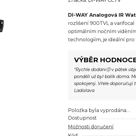
Značka:
DI-WAY CCTV
produktu
DI-WAY Analogová IR Wa
je
rozlišení 900TVL a varifocal 
0,0
optimálním nočním viděním
z
technologiím, je ideální pro
5
hvězdiček.
VÝBĚR HODNOCE
"Rychle dodani🙂 v pátek ob
pondělí už byl balík doma. 
spokojený. Vřele doporučuji 
Ladislava
Položka byla vyprodána…
Dostupnost
Možnosti doručení
Kód: