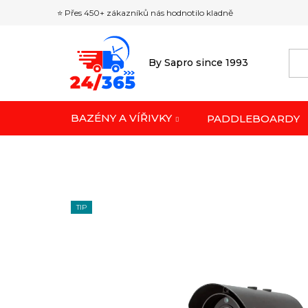
Přejít
⭐ Přes 450+ zákazníků nás hodnotilo kladně
na
obsah
By Sapro since 1993
BAZÉNY A VÍŘIVKY
PADDLEBOARDY
TIP