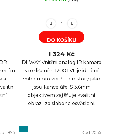
DO KOŠÍKU
1 324 Kč
WDR
DI-WAY Vnitřní analog IR kamera
išením
s rozlišením 1200TVL je ideální
v a
volbou pro vnitřní prostory jako
alitní
jsou kanceláře. S 3.6mm
tní
objektivem zajišťuje kvalitní
obraz i za slabého osvětlení.
TIP
ód:
1895
Kód:
2055