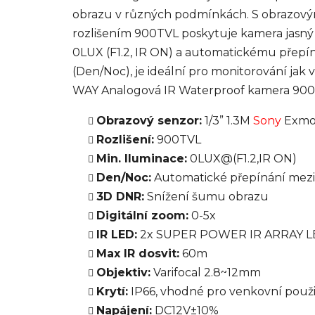
obrazu v různých podmínkách. S obrazový
rozlišením 900TVL poskytuje kamera jasný a
0LUX (F1.2, IR ON) a automatickému přep
(Den/Noc), je ideální pro monitorování jak v
WAY Analogová IR Waterproof kamera 90
Obrazový senzor:
1/3” 1.3M
Sony
Exmo
Rozlišení:
900TVL
Min. Iluminace:
0LUX@(F1.2,IR ON)
Den/Noc:
Automatické přepínání mez
3D DNR:
Snížení šumu obrazu
Digitální zoom:
0-5x
IR LED:
2x SUPER POWER IR ARRAY L
Max IR dosvit:
60m
Objektiv:
Varifocal 2.8~12mm
Krytí:
IP66, vhodné pro venkovní použi
Napájení:
DC12V±10%