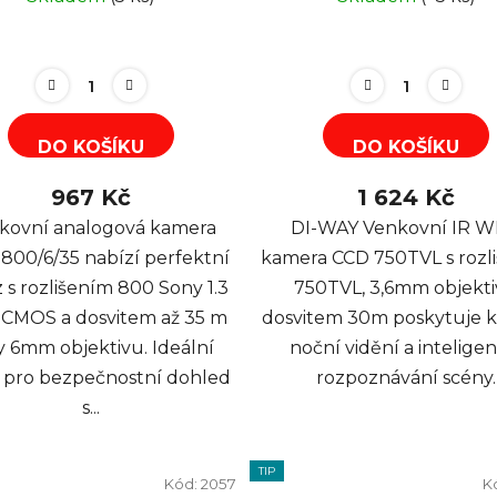
DO KOŠÍKU
DO KOŠÍKU
967 Kč
1 624 Kč
kovní analogová kamera
DI-WAY Venkovní IR 
00/6/35 nabízí perfektní
kamera CCD 750TVL s rozl
 s rozlišením 800 Sony 1.3
750TVL, 3,6mm objekti
l CMOS a dosvitem až 35 m
dosvitem 30m poskytuje kv
y 6mm objektivu. Ideální
noční vidění a inteligen
 pro bezpečnostní dohled
rozpoznávání scény.
s...
TIP
Kód:
2057
K