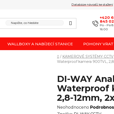
Databáze návodů ke stažení
Obchodní podmínk
Reklamace / odstoupení 
+420 
845 0
Po - Pá 8
16:00
WALLBOXY A NABÍJECÍ STANICE
POHONY VRAT
Domů
/
KAMEROVÉ SYSTÉMY CCTV
Waterproof kamera 900TVL, 2,
DI-WAY Anal
Waterproof 
2,8-12mm, 2
Průměrné
Neohodnoceno
Podrobnos
hodnocení