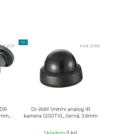
TIP
ód:
2137
Kód:
2058
WDR
DI-WAY Vnitřní analog IR
6mm,
kamera 1200TVL, černá, 3.6mm
Skladem
(1 ks)