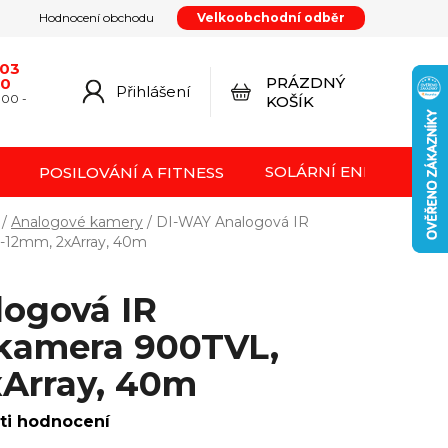
Hodnocení obchodu
Velkoobchodní odběr
y
Podmínky ochrany osobních údajů
Kontakty
od smlouvy
Doprava a platba
Moje objednávka
603
PRÁZDNÝ
20
Přihlášení
NÁKUPNÍ
:00 -
KOŠÍK
KOŠÍK
SOLÁRNÍ ENERGIE FVE
POSILOVÁNÍ A FITNESS
/
Analogové kamery
/
DI-WAY Analogová IR
8-12mm, 2xArray, 40m
ogová IR
kamera 900TVL,
xArray, 40m
ti hodnocení