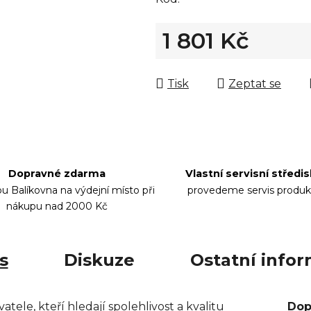
1 801 Kč
Měrná cena:
Tisk
Zeptat se
Dopravné zdarma
Vlastní servisní středi
bu Balíkovna na výdejní místo při
provedeme servis produk
nákupu nad 2000 Kč
s
Diskuze
Ostatní info
tele, kteří hledají spolehlivost a kvalitu
Dop