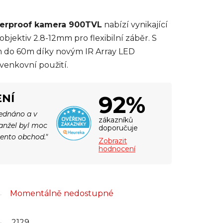
terproof kamera 900TVL
nabízí vynikající
objektiv 2.8-12mm pro flexibilní záběr. S
 do 60m díky novým IR Array LED
 venkovní použití.
92%
NÍ
jednáno a v
zákazníků
Manžel byl moc
doporučuje
tento obchod."
Zobrazit
hodnocení
Momentálně nedostupné
2129