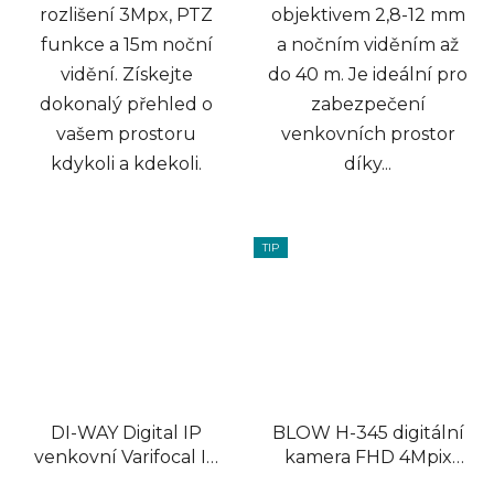
rozlišení 3Mpx, PTZ
objektivem 2,8-12 mm
funkce a 15m noční
a nočním viděním až
vidění. Získejte
do 40 m. Je ideální pro
dokonalý přehled o
zabezpečení
vašem prostoru
venkovních prostor
kdykoli a kdekoli.
díky...
TIP
DI-WAY Digital IP
BLOW H-345 digitální
venkovní Varifocal IR
kamera FHD 4Mpix
Dome kamera 1080P,
1440p WiFi 3,6mm