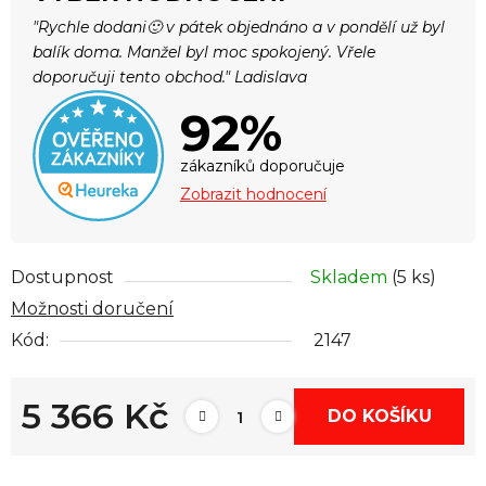
"Rychle dodani🙂 v pátek objednáno a v pondělí už byl
balík doma. Manžel byl moc spokojený. Vřele
doporučuji tento obchod." Ladislava
92%
zákazníků doporučuje
Zobrazit hodnocení
Dostupnost
Skladem
(5 ks)
Možnosti doručení
Kód:
2147
5 366 Kč
DO KOŠÍKU
Měrná cena: