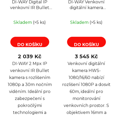
DI-WAY Digital IP
DI-WAY Venkovní
venkovní IR Bullet
digitální kamera
kamera 1080P,
HWS-1080/16/60
3,6mm, 2x Array, 30m,
Skladem
(>5 ks)
Skladem
(>5 ks)
POE
DO KOŠÍKU
DO KOŠÍKU
2 039 Kč
3 545 Kč
DI-WAY 2 Mpx IP
Venkovní digitální
venkovní IR Bullet
kamera HWS-
kamera s rozlišením
1080/16/60 nabízí
1080p a 30m nočním
rozlišení 1080P a dosvit
viděním. Ideální pro
60m, ideální pro
zabezpečení s
monitorování
pokročilými
venkovních prostor. S
technologiemi a
objektivem 16mm a