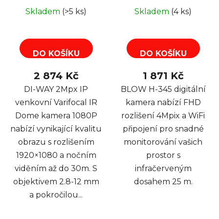
2,8-12 mm, 3xArray,
MicroSD
Skladem
(>5 ks)
Skladem
(4 ks)
40m
DO KOŠÍKU
DO KOŠÍKU
2 874 Kč
1 871 Kč
DI-WAY 2Mpx IP
BLOW H-345 digitální
venkovní Varifocal IR
kamera nabízí FHD
Dome kamera 1080P
rozlišení 4Mpix a WiFi
nabízí vynikající kvalitu
připojení pro snadné
obrazu s rozlišením
monitorování vašich
1920×1080 a nočním
prostor s
viděním až do 30m. S
infračerveným
objektivem 2.8-12 mm
dosahem 25 m.
a pokročilou...