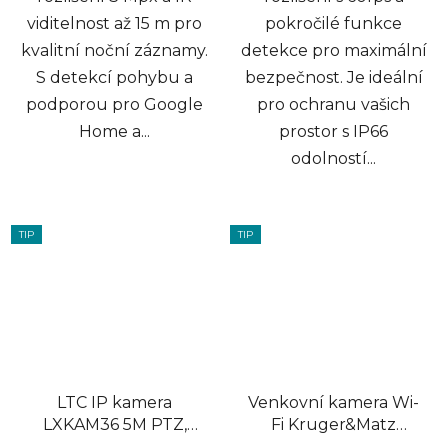
viditelnost až 15 m pro
pokročilé funkce
kvalitní noční záznamy.
detekce pro maximální
S detekcí pohybu a
bezpečnost. Je ideální
podporou pro Google
pro ochranu vašich
Home a...
prostor s IP66
odolností...
TIP
TIP
LTC IP kamera
Venkovní kamera Wi-
LXKAM36 5M PTZ,
Fi Kruger&Matz
3,6mm F2.0 WiFi 30m
Connect C60 Tuya,