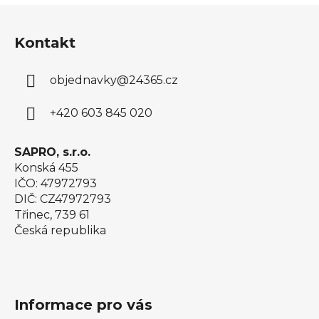
Z
á
Kontakt
p
a
objednavky
@
24365.cz
t
í
+420 603 845 020
SAPRO, s.r.o.
Konská 455
IČO: 47972793
DIČ: CZ47972793
Třinec, 739 61
Česká republika
Informace pro vás