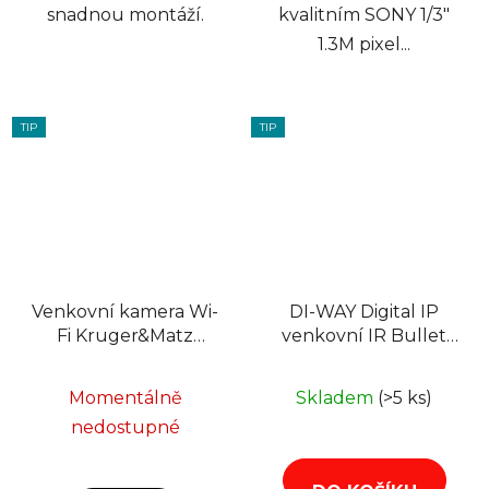
snadnou montáží.
kvalitním SONY 1/3"
1.3M pixel...
TIP
TIP
Venkovní kamera Wi-
DI-WAY Digital IP
Fi Kruger&Matz
venkovní IR Bullet
Connect C30 Tuya,
kamera 1080P,
2M, PTZ, 10m
3,6mm, 2x Array, 30m
Momentálně
Skladem
(>5 ks)
nedostupné