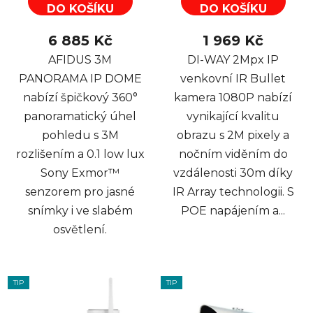
DO KOŠÍKU
DO KOŠÍKU
6 885 Kč
1 969 Kč
AFIDUS 3M
DI-WAY 2Mpx IP
PANORAMA IP DOME
venkovní IR Bullet
nabízí špičkový 360°
kamera 1080P nabízí
panoramatický úhel
vynikající kvalitu
pohledu s 3M
obrazu s 2M pixely a
rozlišením a 0.1 low lux
nočním viděním do
Sony Exmor™
vzdálenosti 30m díky
senzorem pro jasné
IR Array technologii. S
snímky i ve slabém
POE napájením a...
osvětlení.
TIP
TIP