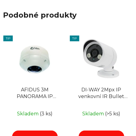
Podobné produkty
TIP
TIP
AFIDUS 3M
DI-WAY 2Mpx IP
PANORAMA IP
venkovní IR Bullet
DOME
kamera 1080P,
3,6mm, 2x Array, 30m,
Skladem
(3 ks)
Skladem
(>5 ks)
POE