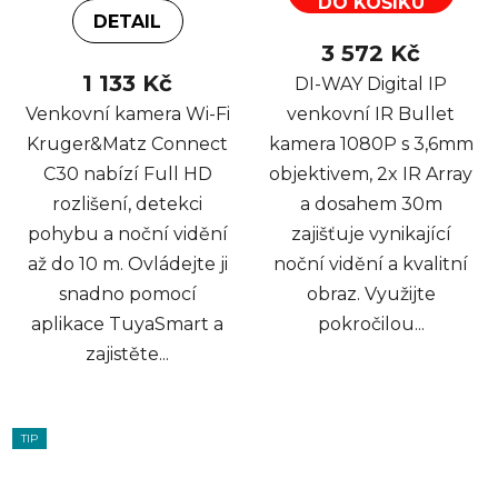
DO KOŠÍKU
DETAIL
3 572 Kč
1 133 Kč
DI-WAY Digital IP
Venkovní kamera Wi-Fi
venkovní IR Bullet
Kruger&Matz Connect
kamera 1080P s 3,6mm
C30 nabízí Full HD
objektivem, 2x IR Array
rozlišení, detekci
a dosahem 30m
pohybu a noční vidění
zajišťuje vynikající
až do 10 m. Ovládejte ji
noční vidění a kvalitní
snadno pomocí
obraz. Využijte
aplikace TuyaSmart a
pokročilou...
zajistěte...
TIP