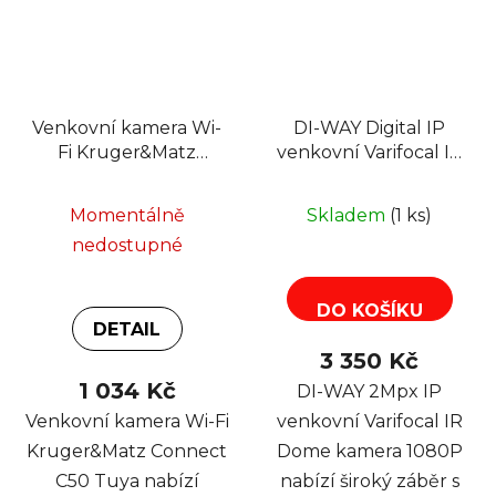
Venkovní kamera Wi-
DI-WAY Digital IP
Fi Kruger&Matz
venkovní Varifocal IR
Connect C50 Tuya,
Dome kamera 1080P,
3M, PTZ, 15m
2,8-12 mm, 3xArray,
Momentálně
Skladem
(1 ks)
40m, POE
nedostupné
DO KOŠÍKU
DETAIL
3 350 Kč
1 034 Kč
DI-WAY 2Mpx IP
Venkovní kamera Wi-Fi
venkovní Varifocal IR
Kruger&Matz Connect
Dome kamera 1080P
C50 Tuya nabízí
nabízí široký záběr s