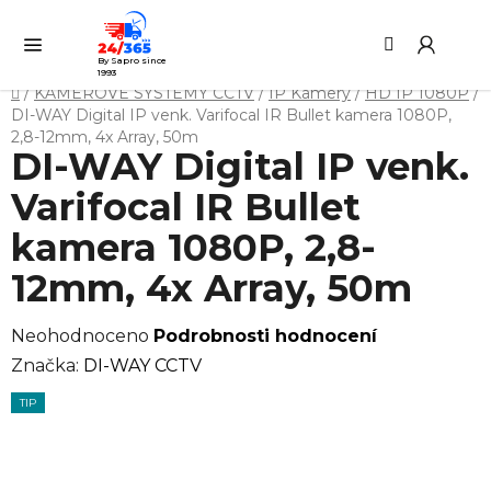
Přejít
Hledat
NÁ
na
KO
obsah
By Sapro since
1993
Domů
/
KAMEROVÉ SYSTÉMY CCTV
/
IP Kamery
/
HD IP 1080P
/
DI-WAY Digital IP venk. Varifocal IR Bullet kamera 1080P,
2,8-12mm, 4x Array, 50m
DI-WAY Digital IP venk.
Varifocal IR Bullet
kamera 1080P, 2,8-
12mm, 4x Array, 50m
Průměrné
Neohodnoceno
Podrobnosti hodnocení
hodnocení
Značka:
DI-WAY CCTV
produktu
TIP
je
0,0
z