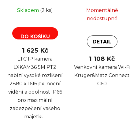
MicroSD, TUYA
5M, PTZ, 20m
Skladem
(2 ks)
Momentálně
nedostupné
DO KOŠÍKU
DETAIL
1 625 Kč
1 108 Kč
LTC IP kamera
LXKAM36 5M PTZ
Venkovní kamera Wi-Fi
nabízí vysoké rozlišení
Kruger&Matz Connect
2880 x 1616 px, noční
C60
vidění a odolnost IP66
pro maximální
zabezpečení vašeho
majetku.