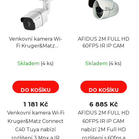
Venkovní kamera Wi-
AFIDUS 2M FULL HD
Fi Kruger&Matz
60FPS IR IP CAM
Connect C40 Tuya,
3M, 15m
Skladem
(4 ks)
Skladem
(4 ks)
DO KOŠÍKU
DO KOŠÍKU
1 181 Kč
6 885 Kč
Venkovní kamera Wi-Fi
AFIDUS 2M FULL HD
Kruger&Matz Connect
60FPS IR IP CAM
C40 Tuya nabízí
nabízí 2M Full HD
rozlišení 3 Mpx a IR
rozlišení s 60fps a