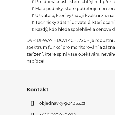
Pro domácnosti, které chtějí mít přeh
Malé podniky, které potřebují monitor
Uživatelé, kteří vyžadují kvalitní zázn
Technicky zdatní uživatelé, kteří ocen
Každý, kdo hledá spolehlivé a cenově 
DVR DI-WAY HDCVI 4CH, 720P je robustní a e
spektrum funkcí pro monitorování a záznam
zařízení, které splní vaše očekávání, nevá
nabídce!
Z
á
Kontakt
p
a
objednavky
@
24365.cz
t
í