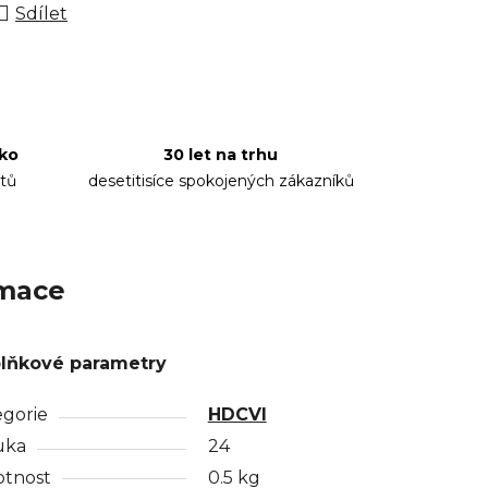
Sdílet
sko
30 let na trhu
tů
desetitisíce spokojených zákazníků
rmace
lňkové parametry
egorie
HDCVI
uka
24
tnost
0.5 kg