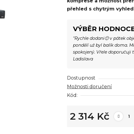
komprese a možnost přehr
0,0
přehled s chytrým vyhle
z
5
hvězdiček.
VÝBĚR HODNOCE
"Rychle dodani🙂 v pátek ob
pondělí už byl balík doma. 
spokojený. Vřele doporučuji 
Ladislava
Dostupnost
Možnosti doručení
Kód:
2 314 Kč
Měrná cena: