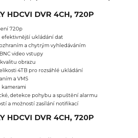
AY HDCVI DVR 4CH, 720P
šení 720p
efektivnější ukládání dat
 rozhraním a chytrým vyhledáváním
 BNC video vstupy
kvalitu obrazu
likosti 4TB pro rozsáhlé ukládání
raním a VMS
e kamerami
cké, detekce pohybu a spuštění alarmu
stí a možností zasílání notifikací
AY HDCVI DVR 4CH, 720P