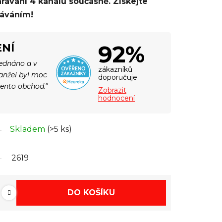
ávání 4 kanálů současně. Získejte
dáváním!
92%
NÍ
jednáno a v
zákazníků
Manžel byl moc
doporučuje
tento obchod."
Zobrazit
hodnocení
Skladem
(>5 ks)
2619
DO KOŠÍKU