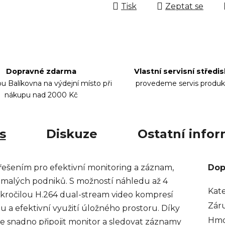
Tisk
Zeptat se
Dopravné zdarma
Vlastní servisní středi
bu Balíkovna na výdejní místo při
provedeme servis produk
nákupu nad 2000 Kč
s
Diskuze
Ostatní info
ešením pro efektivní monitoring a záznam,
Dop
i malých podniků. S možností náhledu až 4
Kat
okročilou H.264 dual-stream video kompresí
Zár
azu a efektivní využití úložného prostoru. Díky
Hmo
snadno připojit monitor a sledovat záznamy