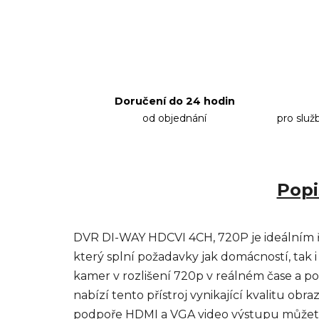
Doručení do 24 hodin
od objednání
pro služ
Popi
DVR DI-WAY HDCVI 4CH, 720P je ideálním ř
který splní požadavky jak domácností, tak 
kamer v rozlišení 720p v reálném čase a p
nabízí tento přístroj vynikající kvalitu obr
podpoře HDMI a VGA video výstupu můžete 