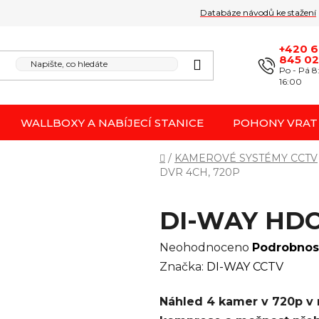
Databáze návodů ke stažení
Obchodní podmínk
Reklamace / odstoupení 
+420 
845 0
Po - Pá 8
16:00
WALLBOXY A NABÍJECÍ STANICE
POHONY VRAT
Domů
/
KAMEROVÉ SYSTÉMY CCTV
DVR 4CH, 720P
DI-WAY HDC
Průměrné
Neohodnoceno
Podrobnos
hodnocení
Značka:
DI-WAY CCTV
produktu
Náhled 4 kamer v 720p v 
je