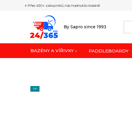
Přejít
⭐ Přes 450+ zákazníků nás hodnotilo kladně
na
obsah
By Sapro since 1993
BAZÉNY A VÍŘIVKY
PADDLEBOARDY
TIP