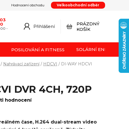
Hodnocení obchodu
Velkoobchodní odběr
y
Podmínky ochrany osobních údajů
Kontakty
od smlouvy
Doprava a platba
Moje objednávka
603
PRÁZDNÝ
20
Přihlášení
NÁKUPNÍ
:00 -
KOŠÍK
KOŠÍK
SOLÁRNÍ ENERGIE FVE
POSILOVÁNÍ A FITNESS
/
Nahrávací zařízení
/
HDCVI
/
DI-WAY HDCVI
VI DVR 4CH, 720P
ti hodnocení
reálném čase, H.264 dual-stream video