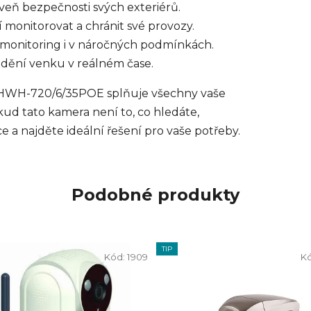
oveň bezpečnosti svých exteriérů.
í monitorovat a chránit své provozy.
vý monitoring i v náročných podmínkách.
o dění venku v reálném čase.
 HWH-720/6/35POE splňuje všechny vaše
ud tato kamera není to, co hledáte,
 a najděte ideální řešení pro vaše potřeby.
Podobné produkty
TIP
Kód:
1909
K