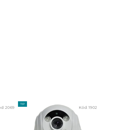
TIP
ód:
2069
Kód:
1902