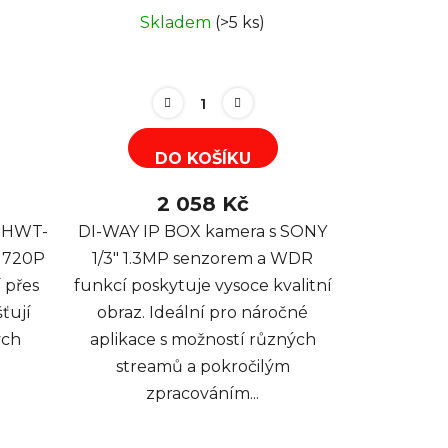
Skladem
(>5 ks)
DO KOŠÍKU
2 058 Kč
a HWT-
DI-WAY IP BOX kamera s SONY
m 720P
1/3" 1.3MP senzorem a WDR
 přes
funkcí poskytuje vysoce kvalitní
ťují
obraz. Ideální pro náročné
ých
aplikace s možností různých
streamů a pokročilým
zpracováním...