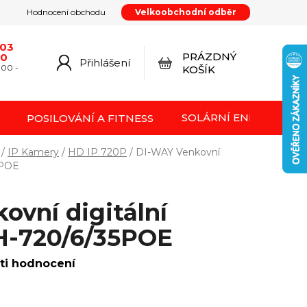
Hodnocení obchodu
Velkoobchodní odběr
y
Podmínky ochrany osobních údajů
Kontakty
od smlouvy
Doprava a platba
Moje objednávka
603
PRÁZDNÝ
20
Přihlášení
NÁKUPNÍ
:00 -
KOŠÍK
KOŠÍK
SOLÁRNÍ ENERGIE FVE
POSILOVÁNÍ A FITNESS
/
IP Kamery
/
HD IP 720P
/
DI-WAY Venkovní
5POE
ovní digitální
-720/6/35POE
ti hodnocení