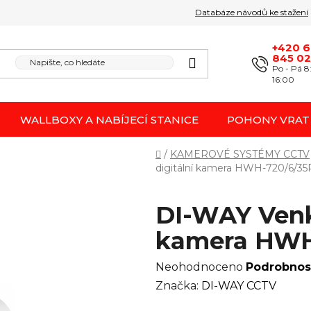
Databáze návodů ke stažení
Obchodní podmínk
Reklamace / odstoupení 
+420 
845 0
Po - Pá 8
16:00
WALLBOXY A NABÍJECÍ STANICE
POHONY VRAT
Domů
/
KAMEROVÉ SYSTÉMY CCTV
digitální kamera HWH-720/6/3
DI-WAY Venk
kamera HWH
Průměrné
Neohodnoceno
Podrobnos
hodnocení
Značka:
DI-WAY CCTV
produktu