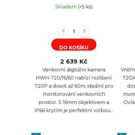
Skladem
(>5 ks)
DO KOŠÍKU
2 639 Kč
Venkovní digitální kamera
Vnitř
HWH-720/16/60 nabízí rozlišení
720/4
720P a dosvit až 60m, ideální pro
dos
monitorování venkovních
moni
prostor. S 16mm objektivem a
Ovlá
IP66 krytím je perfektní volbou...