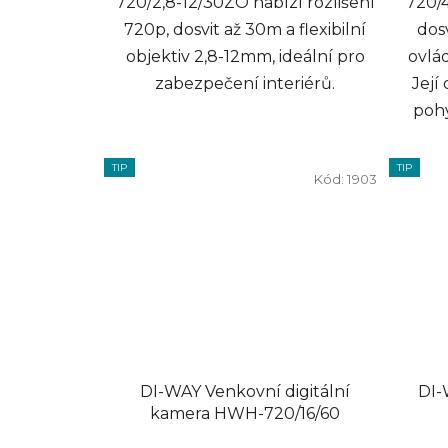
720/2,8-12/30ZO nabízí rozlišení
720/4
720p, dosvit až 30m a flexibilní
dos
objektiv 2,8-12mm, ideální pro
ovlád
zabezpečení interiérů.
Její
pohy
TIP
TIP
Kód:
1903
DI-WAY Venkovní digitální
DI-
kamera HWH-720/16/60