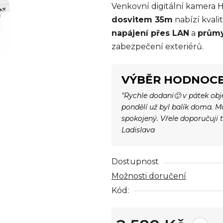
Venkovní digitální kamera
je
dosvitem 35m
nabízí kvali
0,0
napájení přes LAN
a
průmy
z
zabezpečení exteriérů.
5
hvězdiček.
VÝBĚR HODNOCE
"Rychle dodani🙂 v pátek ob
pondělí už byl balík doma. 
spokojený. Vřele doporučuji 
Ladislava
Dostupnost
Možnosti doručení
Kód: