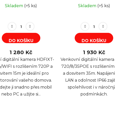
Skladem
(>5 ks)
Skladem
(>5 ks)
DO KOŠÍKU
DO KOŠÍKU
1 280 Kč
1 930 Kč
ní digitální kamera HDFIXT-
Venkovní digitální kamer
/WIFI s rozlišením 720P a
720/8/35POE s rozlišení
vitem 15m je ideální pro
a dosvitem 35m. Napájení
torování vašeho domova.
LAN a odolnost IP66 zajiš
dejte ji snadno přes mobil
spolehlivost i v náročn
nebo PC a užijte si...
podmínkách.