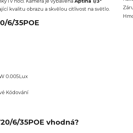
ímky i v noci. Kamera je vybavena
Aptina 1/3"
Zár
ající kvalitu obrazu a skvělou citlivost na světlo.
Hmo
20/6/35POE
/W 0.005Lux
ové Kódování
720/6/35POE vhodná?