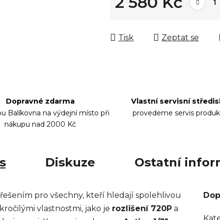
2 580 Kč
Měrná cena:
Tisk
Zeptat se
Dopravné zdarma
Vlastní servisní středi
bu Balíkovna na výdejní místo při
provedeme servis produk
nákupu nad 2000 Kč
s
Diskuze
Ostatní info
řešením pro všechny, kteří hledají spolehlivou
Dop
kročilými vlastnostmi, jako je
rozlišení 720P
a
Kat