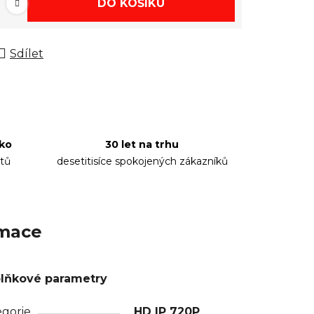
DO KOŠÍKU
Sdílet
sko
30 let na trhu
tů
desetitisíce spokojených zákazníků
rmace
lňkové parametry
egorie
HD IP 720P