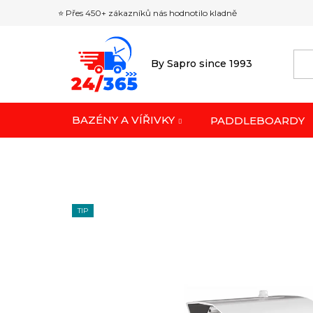
Přejít
⭐ Přes 450+ zákazníků nás hodnotilo kladně
na
obsah
By Sapro since 1993
BAZÉNY A VÍŘIVKY
PADDLEBOARDY
TIP