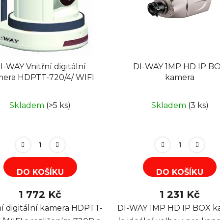
I-WAY Vnitřní digitální
DI-WAY 1MP HD IP B
era HDPTT-720/4/ WIFI
kamera
Skladem
(>5 ks)
Skladem
(3 ks)
DO KOŠÍKU
DO KOŠÍKU
1 772 Kč
1 231 Kč
ní digitální kamera HDPTT-
DI-WAY 1MP HD IP BOX k