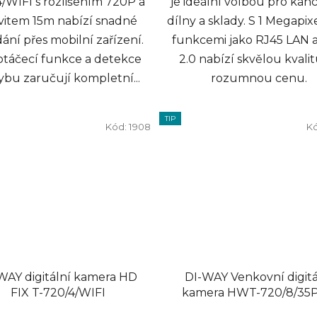
/WIFI s rozlišením 720P a
je ideální volbou pro kanc
vitem 15m nabízí snadné
dílny a sklady. S 1 Megapi
ání přes mobilní zařízení.
funkcemi jako RJ45 LAN 
 otáčecí funkce a detekce
2.0 nabízí skvělou kvali
bu zaručují kompletní...
rozumnou cenu.
TIP
Kód:
1908
K
WAY digitální kamera HD
DI-WAY Venkovní digitá
FIX T-720/4/WIFI
kamera HWT-720/8/35