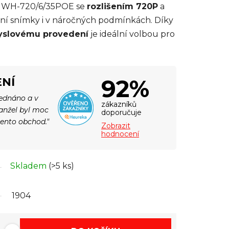
 HWH-720/6/35POE se
rozlišením 720P
a
tní snímky i v náročných podmínkách. Díky
slovému provedení
je ideální volbou pro
92%
NÍ
jednáno a v
zákazníků
Manžel byl moc
doporučuje
tento obchod."
Zobrazit
hodnocení
Skladem
(>5 ks)
1904