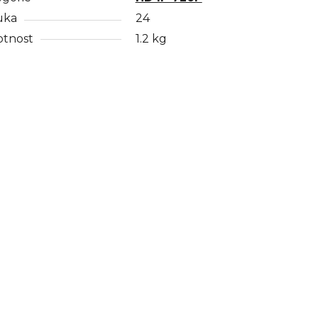
uka
24
tnost
1.2 kg