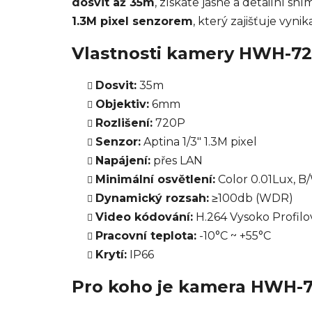
dosvit až 35m
, získáte jasné a detailní sn
1.3M pixel senzorem
, který zajišťuje vynik
Vlastnosti kamery HWH-7
Dosvit:
35m
Objektiv:
6mm
Rozlišení:
720P
Senzor:
Aptina 1/3" 1.3M pixel
Napájení:
přes LAN
Minimální osvětlení:
Color 0.01Lux, B
Dynamický rozsah:
≥100db (WDR)
Video kódování:
H.264 Vysoko Profil
Pracovní teplota:
-10°C ~ +55°C
Krytí:
IP66
Pro koho je kamera HWH-