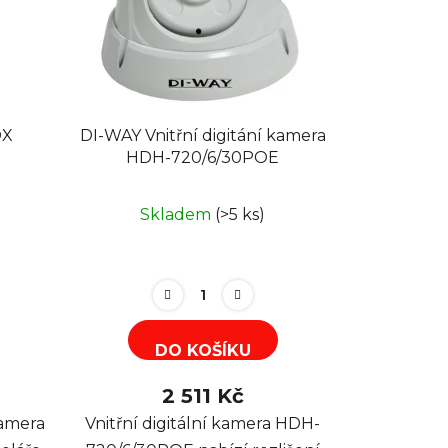
OX
DI-WAY Vnitřní digitání kamera
HDH-720/6/30POE
Skladem
(>5 ks)
DO KOŠÍKU
2 511 Kč
amera
Vnitřní digitální kamera HDH-