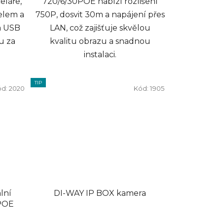
eláře,
720/6/30POE nabízí rozlišení
xelem a
750P, dosvit 30m a napájení přes
a USB
LAN, což zajišťuje skvělou
tu za
kvalitu obrazu a snadnou
instalaci.
TIP
ód:
2020
Kód:
1905
lní
DI-WAY IP BOX kamera
POE