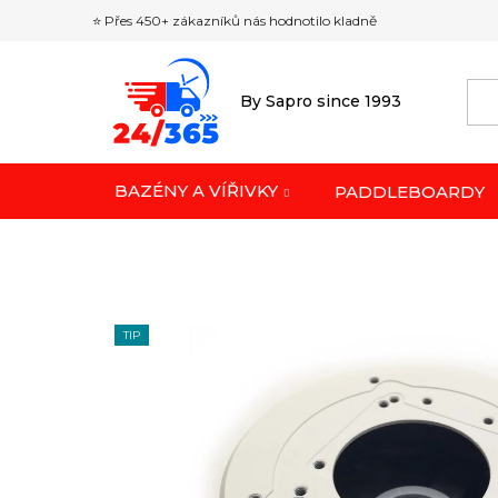
Přejít
⭐ Přes 450+ zákazníků nás hodnotilo kladně
na
obsah
By Sapro since 1993
BAZÉNY A VÍŘIVKY
PADDLEBOARDY
TIP