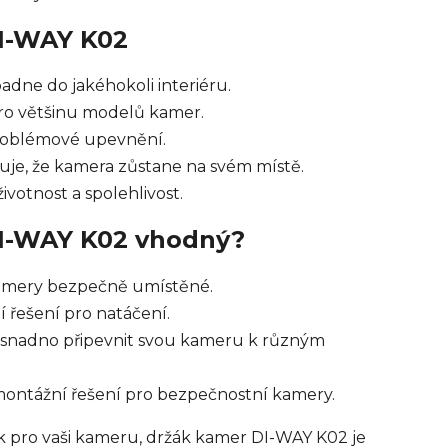
DI-WAY K02
adne do jakéhokoli interiéru.
ro většinu modelů kamer.
roblémové upevnění.
ťuje, že kamera zůstane na svém místě.
votnost a spolehlivost.
DI-WAY K02 vhodný?
 kamery bezpečně umístěné.
ní řešení pro natáčení.
í snadno připevnit svou kameru k různým
 montážní řešení pro bezpečnostní kamery.
k pro vaši kameru, držák kamer DI-WAY K02 je