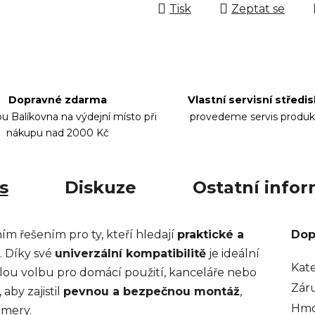
Tisk
Zeptat se
Dopravné zdarma
Vlastní servisní středi
bu Balíkovna na výdejní místo při
provedeme servis produk
nákupu nad 2000 Kč
s
Diskuze
Ostatní info
m řešením pro ty, kteří hledají
praktické a
Dop
. Díky své
univerzální kompatibilitě
je ideální
Kat
vělou volbu pro domácí použití, kanceláře nebo
Zár
aby zajistil
pevnou a bezpečnou montáž
,
Hmo
amery.