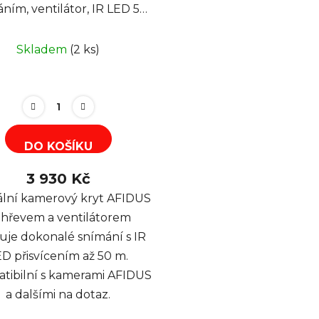
m, ventilátor, IR LED 50
m přisvít
Skladem
(2 ks)
DO KOŠÍKU
3 930 Kč
ální kamerový kryt AFIDUS
ohřevem a ventilátorem
ťuje dokonalé snímání s IR
D přisvícením až 50 m.
tibilní s kamerami AFIDUS
a dalšími na dotaz.