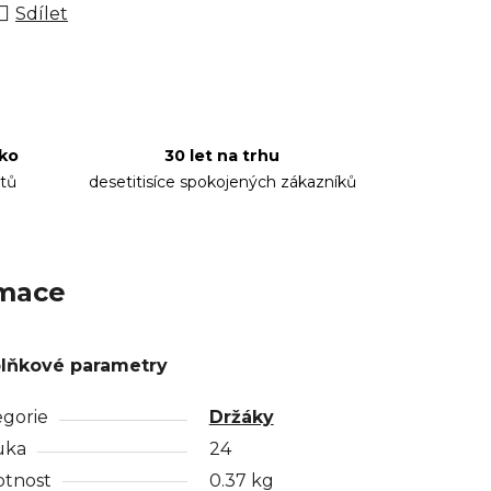
Sdílet
sko
30 let na trhu
tů
desetitisíce spokojených zákazníků
rmace
lňkové parametry
egorie
Držáky
uka
24
tnost
0.37 kg