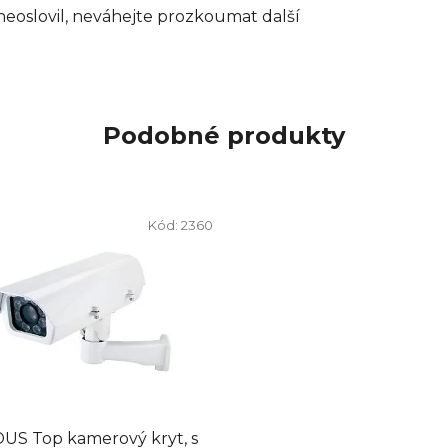
eoslovil, neváhejte prozkoumat další
Podobné produkty
Kód:
2360
DUS Top kamerový kryt, s