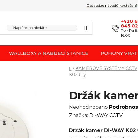
Databáze návodů ke stažení
Obchodní podmínk
Reklamace / odstoupení 
+420 
845 0
Po - Pá 8
16:00
WALLBOXY A NABÍJECÍ STANICE
POHONY VRAT
Domů
/
KAMEROVÉ SYSTÉMY CCTV
K02 bílý
Držák kamer
Průměrné
Neohodnoceno
Podrobnos
hodnocení
Značka:
DI-WAY CCTV
produktu
Držák kamer DI-WAY K02
je