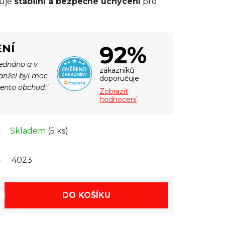
tuje
stabilní a bezpečné uchycení
pro
92%
NÍ
jednáno a v
zákazníků
Manžel byl moc
doporučuje
tento obchod."
Zobrazit
hodnocení
Skladem
(5 ks)
4023
DO KOŠÍKU