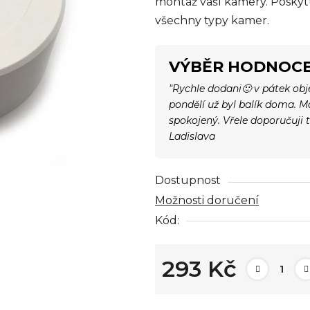
montáž vaší kamery. Posky
0,0
všechny typy kamer.
z
5
hvězdiček.
VÝBĚR HODNOCE
"Rychle dodani🙂 v pátek ob
pondělí už byl balík doma. 
spokojený. Vřele doporučuji 
Ladislava
Dostupnost
Možnosti doručení
Kód:
293 Kč
Měrná cena: