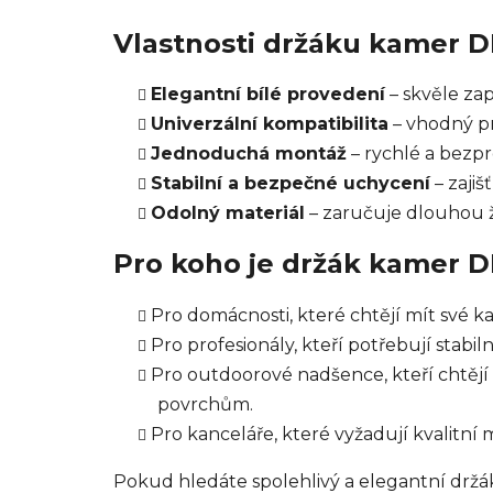
Vlastnosti držáku kamer 
Elegantní bílé provedení
– skvěle zap
Univerzální kompatibilita
– vhodný p
Jednoduchá montáž
– rychlé a bezp
Stabilní a bezpečné uchycení
– zajiš
Odolný materiál
– zaručuje dlouhou ži
Pro koho je držák kamer 
Pro domácnosti, které chtějí mít své
Pro profesionály, kteří potřebují stabil
Pro outdoorové nadšence, kteří chtěj
povrchům.
Pro kanceláře, které vyžadují kvalitní
Pokud hledáte spolehlivý a elegantní držá