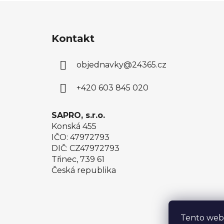
Z
á
Kontakt
p
a
objednavky
@
24365.cz
t
í
+420 603 845 020
SAPRO, s.r.o.
Konská 455
IČO: 47972793
DIČ: CZ47972793
Třinec, 739 61
Česká republika
Tento web