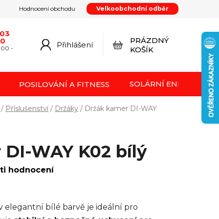
Hodnocení obchodu
Velkoobchodní odběr
y
Podmínky ochrany osobních údajů
Kontakty
od smlouvy
Doprava a platba
Moje objednávka
603
PRÁZDNÝ
20
Přihlášení
NÁKUPNÍ
:00 -
KOŠÍK
KOŠÍK
SOLÁRNÍ ENERGIE FVE
POSILOVÁNÍ A FITNESS
/
Příslušenství
/
Držáky
/
Držák kamer DI-WAY
 DI-WAY K02 bílý
ti hodnocení
v elegantní bílé barvě je ideální pro