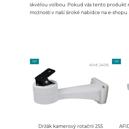
skvělou volbou. Pokud vás tento produkt n
možnosti v naší široké nabídce na e-shopu.
TIP
TIP
Kód:
2406
Držák kamerový rotační 255
AFI