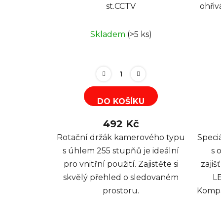
st.CCTV
ohřivání
Skladem
(>5 ks)
DO KOŠÍKU
492 Kč
Rotační držák kamerového typu
Speci
s úhlem 255 stupňů je ideální
s 
pro vnitřní použití. Zajistěte si
zajiš
skvělý přehled o sledovaném
LE
prostoru.
Kompa