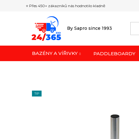
Přejít
⭐ Přes 450+ zákazníků nás hodnotilo kladně
na
obsah
By Sapro since 1993
BAZÉNY A VÍŘIVKY
PADDLEBOARDY
TIP