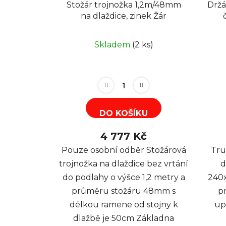
Stožár trojnožka 1,2m/48mm
Držá
na dlaždice, zinek Žár
čás
Skladem
(2 ks)
DO KOŠÍKU
4 777 Kč
Pouze osobní odběr Stožárová
Tru
trojnožka na dlaždice bez vrtání
d
do podlahy o výšce 1,2 metry a
240x
průměru stožáru 48mm s
p
délkou ramene od stojny k
up
dlažbě je 50cm Základna