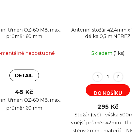
nní třmen OZ-60 M8, max.
Anténní stožár 42,4mm x
průměr 60 mm
délka 0,5 m NEREZ
mentálně nedostupné
Skladem
(1 ks)
DETAIL
48 Kč
DO KOŠÍKU
nní třmen OZ-60 M8, max.
295 Kč
průměr 60 mm
Stožár (tyč) - výška 500
vnější průměr 42mm - tl
stěny 2mm - materiál : 