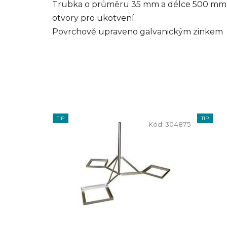
Trubka o průměru 35 mm a délce 500 mm s
otvory pro ukotvení.
Povrchově upraveno galvanickým zinkem
TIP
TIP
Kód:
304875