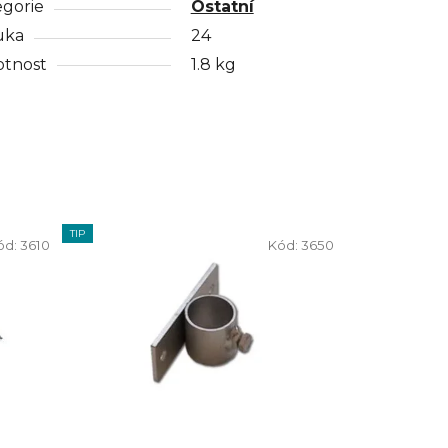
egorie
Ostatní
uka
24
tnost
1.8 kg
TIP
ód:
3610
Kód:
3650