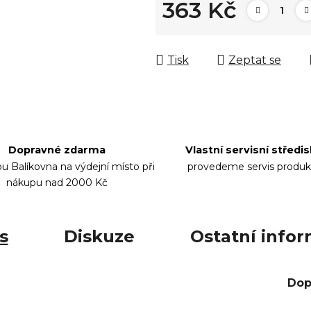
363 Kč
Měrná cena:
Tisk
Zeptat se
Dopravné zdarma
Vlastní servisní středi
bu Balíkovna na výdejní místo při
provedeme servis produk
nákupu nad 2000 Kč
s
Diskuze
Ostatní info
Dop