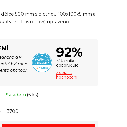
 délce 500 mm s plotnou 100x100x5 mm a
 ukotvení. Povrchově upraveno
92%
NÍ
jednáno a v
zákazníků
Manžel byl moc
doporučuje
tento obchod."
Zobrazit
hodnocení
Skladem
(5 ks)
3700