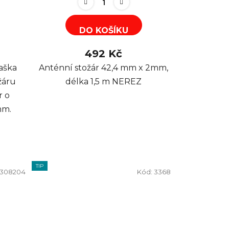
DO KOŠÍKU
492 Kč
taška
Anténní stožár 42,4 mm x 2mm,
žáru
délka 1,5 m NEREZ
r o
mm.
TIP
308204
Kód:
3368