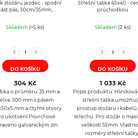
k stožáru jezdec - spodní
Střešní taška 45x40 - če
t pás, 30cm/35mm,
průchodkou
galvanický zinek
Skladem
(>5 ks)
Skladem
(2 ks)
DO KOŠÍKU
DO KOŠÍKU
304 Kč
1 033 Kč
bka o průměru 35 mm a
Popis produktu: Hliníková
élce 300 mm s pásem
střešní taška umožňuj
50x5 mm a čtyřmi otvory
prostup stožáru i kabelů
ro ukotvení.Povrchově
střechu. Pro stožár o max
raveno galvanickým zin
velikosti 55mm. Vlastnos
rozměry střešní tašky.