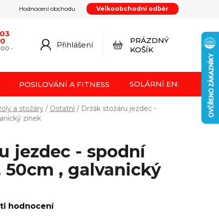
Hodnocení obchodu
Velkoobchodní odběr
y
Podmínky ochrany osobních údajů
Kontakty
od smlouvy
Doprava a platba
Moje objednávka
603
PRÁZDNÝ
20
Přihlášení
NÁKUPNÍ
:00 -
KOŠÍK
KOŠÍK
SOLÁRNÍ ENERGIE FVE
POSILOVÁNÍ A FITNESS
oly a stožáry
/
Ostatní
/
Držák stožáru jezdec -
anický zinek
u jezdec - spodní
, 50cm , galvanický
ti hodnocení