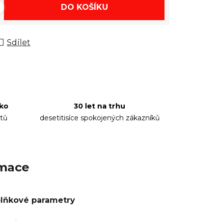
DO KOŠÍKU
Sdílet
sko
30 let na trhu
tů
desetitisíce spokojených zákazníků
rmace
lňkové parametry