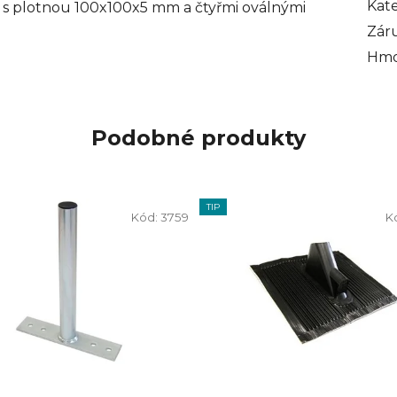
Kat
 plotnou 100x100x5 mm a čtyřmi oválnými
Zár
Hmo
Podobné produkty
TIP
Kód:
3759
K