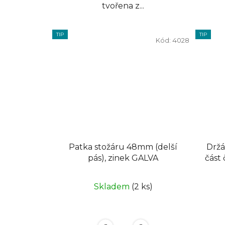
tvořena z...
TIP
TIP
Kód:
4028
Patka stožáru 48mm (delší
Držá
pás), zinek GALVA
část čtverec 30cm , galvanický
Skladem
(2 ks)