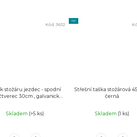
TIP
Kód:
3632
Kó
k stožáru jezdec - spodní
Střešní taška stožárová 45x40 -
černá
zinek
Skladem
(>5 ks)
Skladem
(1 ks)