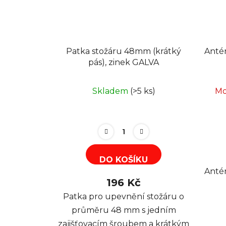
Patka stožáru 48mm (krátký
Anté
pás), zinek GALVA
Skladem
(>5 ks)
Mo
DO KOŠÍKU
Anté
196 Kč
Patka pro upevnění stožáru o
průměru 48 mm s jedním
zajišťovacím šroubem a krátkým