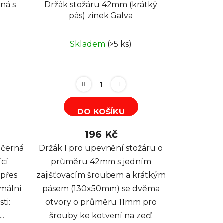
rná s
Držák stožáru 42mm (krátký
pás) zinek Galva
Skladem
(>5 ks)
DO KOŠÍKU
196 Kč
 černá
Držák I pro upevnění stožáru o
ící
průměru 42mm s jedním
 přes
zajišťovacím šroubem a krátkým
imální
pásem (130x50mm) se dvěma
ti:
otvory o průměru 11mm pro
..
šrouby ke kotvení na zeď.