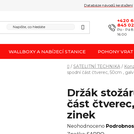
Databáze návodů ke stažení
Obchodní podmínk
Reklamace / odstoupení 
+420 
845 0
Po - Pá 8
16:00
WALLBOXY A NABÍJECÍ STANICE
POHONY VRAT
Domů
/
SATELITNÍ TECHNIKA
/
Konz
spodní část čtverec, 50cm , galv
Držák stožár
část čtverec
zinek
Průměrné
Neohodnoceno
Podrobnos
hodnocení