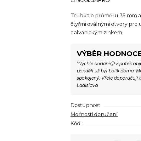
Značka:
SAPRO
produktu
Trubka o průměru 35 mm a
je
čtyřmi oválnými otvory pro
0,0
galvanickým zinkem
z
5
hvězdiček.
VÝBĚR HODNOCE
"Rychle dodani🙂 v pátek ob
pondělí už byl balík doma. 
spokojený. Vřele doporučuji 
Ladislava
Dostupnost
Možnosti doručení
Kód: