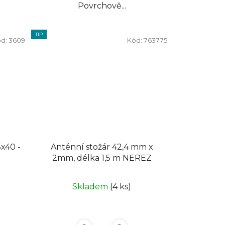
Povrchově...
TIP
d:
3609
Kód:
763775
Anténní stožár 42,4 mm x
2mm, délka 1,5 m NEREZ
Skladem
(4 ks)