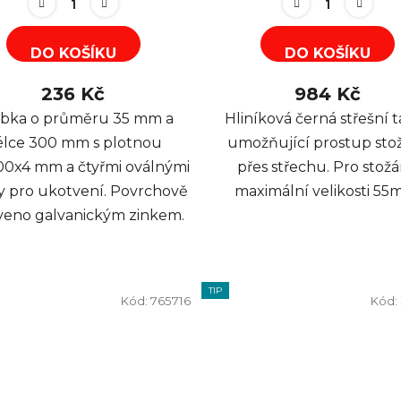
DO KOŠÍKU
DO KOŠÍKU
236 Kč
984 Kč
bka o průměru 35 mm a
Hliníková černá střešní 
élce 300 mm s plotnou
umožňující prostup sto
00x4 mm a čtyřmi oválnými
přes střechu. Pro stožá
y pro ukotvení. Povrchově
maximální velikosti 55
veno galvanickým zinkem.
TIP
Kód:
765716
Kód: