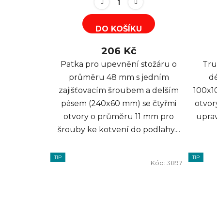
DO KOŠÍKU
206 Kč
Patka pro upevnění stožáru o
Tru
průměru 48 mm s jedním
d
zajišťovacím šroubem a delším
100x1
pásem (240x60 mm) se čtyřmi
otvor
otvory o průměru 11 mm pro
upra
šrouby ke kotvení do podlahy....
TIP
TIP
Kód:
3897