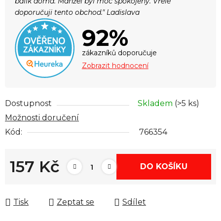
balík doma. Manžel byl moc spokojený. Vřele
doporučuji tento obchod." Ladislava
92%
zákazníků doporučuje
Zobrazit hodnocení
Dostupnost
Skladem
(>5 ks)
Možnosti doručení
Kód:
766354
157 Kč
DO KOŠÍKU
Měrná cena:
Tisk
Zeptat se
Sdílet