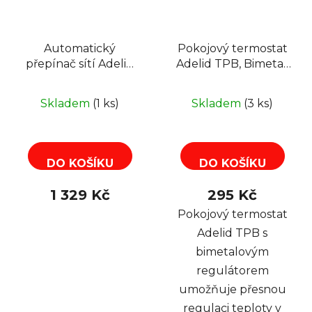
Automatický
Pokojový termostat
přepínač sítí Adelid
Adelid TPB, Bimetal,
APZM.2P-63A, 2P pro
Reguláce teploty
FVE
Skladem
(1 ks)
Skladem
(3 ks)
DO KOŠÍKU
DO KOŠÍKU
1 329 Kč
295 Kč
Pokojový termostat
Adelid TPB s
bimetalovým
regulátorem
umožňuje přesnou
regulaci teploty v