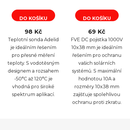
DO KOŠÍKU
DO KOŠÍKU
98 Kč
69 Kč
Teplotní sonda Adelid
FVE DC pojistka 1000V
je ideálním řešením
10x38 mm je ideálním
pro přesné měření
řešením pro ochranu
teploty. S vodotěsným
vašich solárních
designem a rozsahem
systémů. S maximální
-50°C až 120°C je
hodnotou 10A a
vhodná pro široké
rozměry 10x38 mm
spektrum aplikací.
zajišťuje spolehlivou
ochranu proti zkratu.
Z
á