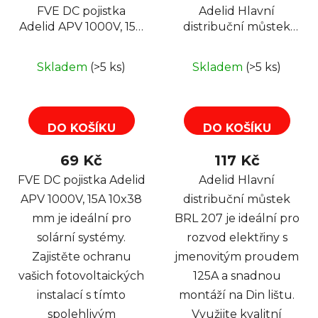
FVE DC pojistka
Adelid Hlavní
Adelid APV 1000V, 15A
distribuční můstek
10x38 mm pro solární
BRL 207, na Din lištu,
systémy
125A
Skladem
(>5 ks)
Skladem
(>5 ks)
DO KOŠÍKU
DO KOŠÍKU
69 Kč
117 Kč
FVE DC pojistka Adelid
Adelid Hlavní
APV 1000V, 15A 10x38
distribuční můstek
mm je ideální pro
BRL 207 je ideální pro
solární systémy.
rozvod elektřiny s
Zajistěte ochranu
jmenovitým proudem
vašich fotovoltaických
125A a snadnou
instalací s tímto
montáží na Din lištu.
spolehlivým
Využijte kvalitní