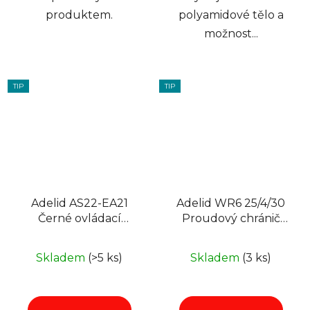
produktem.
polyamidové tělo a
možnost...
TIP
TIP
Adelid AS22-EA21
Adelid WR6 25/4/30
Černé ovládací
Proudový chránič
tlačítko XB2 EA21
25A 30mA 3F
FI22 NO
Skladem
(>5 ks)
Skladem
(3 ks)