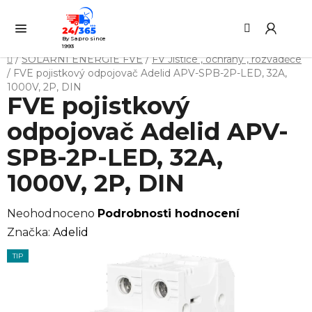
Přejít
Hledat
NÁ
na
KO
obsah
By Sapro since
1993
Domů
/
SOLÁRNÍ ENERGIE FVE
/
FV Jističe , ochrany , rozvaděče
/
FVE pojistkový odpojovač Adelid APV-SPB-2P-LED, 32A,
1000V, 2P, DIN
FVE pojistkový
odpojovač Adelid APV-
SPB-2P-LED, 32A,
1000V, 2P, DIN
Průměrné
Neohodnoceno
Podrobnosti hodnocení
hodnocení
Značka:
Adelid
produktu
TIP
je
0,0
z