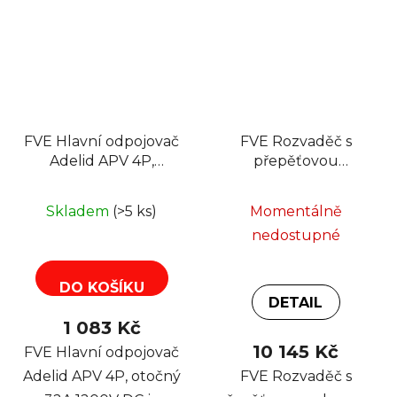
FVE Hlavní odpojovač
FVE Rozvaděč s
Adelid APV 4P,
přepěťovou
otočný 32A 1200V DC
ochranou
RDC02P/F13M/T1+T2
Skladem
(>5 ks)
Momentálně
pro fotovoltaiku
nedostupné
DO KOŠÍKU
DETAIL
1 083 Kč
10 145 Kč
FVE Hlavní odpojovač
Adelid APV 4P, otočný
FVE Rozvaděč s