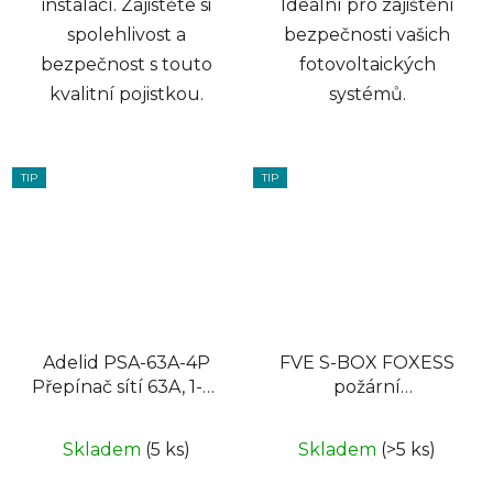
instalací. Zajistěte si
Ideální pro zajištění
spolehlivost a
bezpečnosti vašich
bezpečnost s touto
fotovoltaických
kvalitní pojistkou.
systémů.
TIP
TIP
Adelid PSA-63A-4P
FVE S-BOX FOXESS
Přepínač sítí 63A, 1-0-
požární
2, 4P
bezpečnostní
odpínač, 2 stringy
Skladem
(5 ks)
Skladem
(>5 ks)