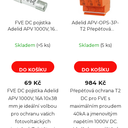
FVE DC pojistka
Adelid APV-OPS-3P-
Adelid APV 1000V, 16A
T2 Přepěťová
10x38 mm pro solární
ochrana T2, DC pro
systémy
FVE
Skladem
(>5 ks)
Skladem
(5 ks)
DO KOŠÍKU
DO KOŠÍKU
69 Kč
984 Kč
FVE DC pojistka Adelid
Přepěťová ochrana T2
APV 1000V, 16A 10x38
DC pro FVE s
mm je ideální volbou
maximálním proudem
pro ochranu vašich
40kA a jmenovitým
fotovoltaických
napětím 1000V DC.