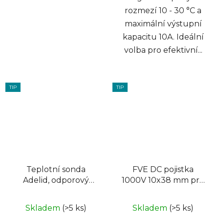
rozmezí 10 - 30 °C a
maximální výstupní
kapacitu 10A. Ideální
volba pro efektivní...
TIP
TIP
Teplotní sonda
FVE DC pojistka
Adelid, odporový
1000V 10x38 mm pro
snímač teploty
solární systémy 10A
NTC10k 5 metrů
Skladem
(>5 ks)
Skladem
(>5 ks)