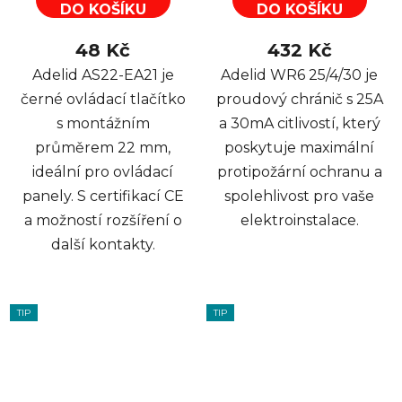
DO KOŠÍKU
DO KOŠÍKU
48 Kč
432 Kč
Adelid AS22-EA21 je
Adelid WR6 25/4/30 je
černé ovládací tlačítko
proudový chránič s 25A
s montážním
a 30mA citlivostí, který
průměrem 22 mm,
poskytuje maximální
ideální pro ovládací
protipožární ochranu a
panely. S certifikací CE
spolehlivost pro vaše
a možností rozšíření o
elektroinstalace.
další kontakty.
TIP
TIP