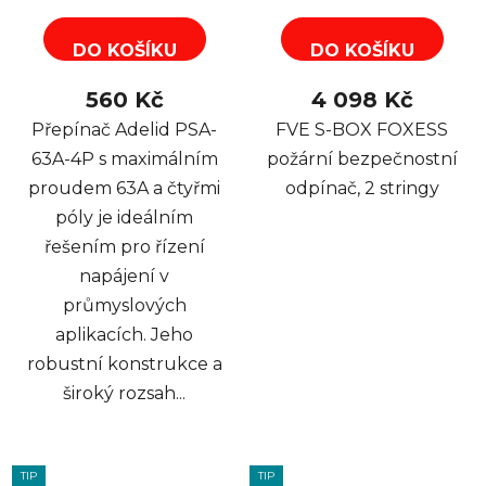
DO KOŠÍKU
DO KOŠÍKU
560 Kč
4 098 Kč
Přepínač Adelid PSA-
FVE S-BOX FOXESS
63A-4P s maximálním
požární bezpečnostní
proudem 63A a čtyřmi
odpínač, 2 stringy
póly je ideálním
řešením pro řízení
napájení v
průmyslových
aplikacích. Jeho
robustní konstrukce a
široký rozsah...
TIP
TIP