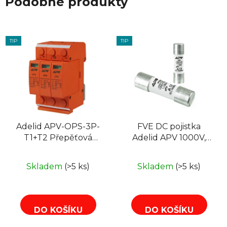
Podobné produkty
TIP
TIP
Adelid APV-OPS-3P-
FVE DC pojistka
T1+T2 Přepěťová
Adelid APV 1000V,
ochrana, B+C (T1+T2)
32A 10x38 mm pro
DC pro FVE
solární systémy
Skladem
(>5 ks)
Skladem
(>5 ks)
DO KOŠÍKU
DO KOŠÍKU