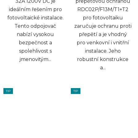
32A 1200V DC je
přepěťovou ochranou
ideálním řešením pro
RDC02P/F13M/T1+T2
fotovoltaické instalace.
pro fotovoltaiku
Tento odpojovač
zaručuje ochranu proti
nabízí vysokou
přepětí a je vhodný
bezpečnost a
pro venkovní i vnitřní
spolehlivost s
instalace. Jeho
jmenovitým...
robustní konstrukce
a...
TIP
TIP