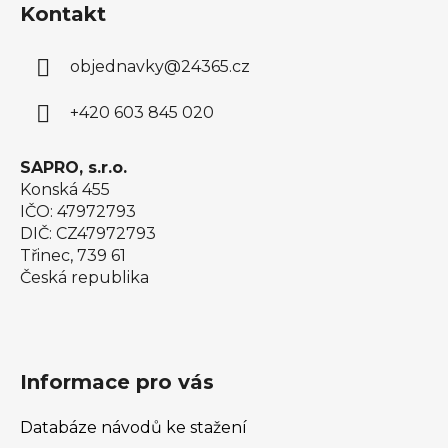
Kontakt
p
a
objednavky
@
24365.cz
t
í
+420 603 845 020
SAPRO, s.r.o.
Konská 455
IČO: 47972793
DIČ: CZ47972793
Třinec, 739 61
Česká republika
Informace pro vás
Databáze návodů ke stažení