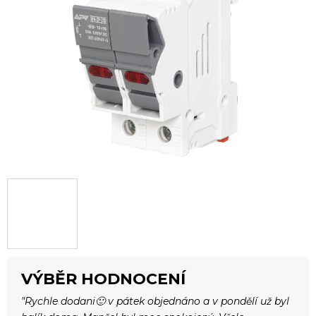
5
hvězdiček.
VÝBĚR HODNOCENÍ
"Rychle dodani🙂 v pátek objednáno a v pondělí už byl