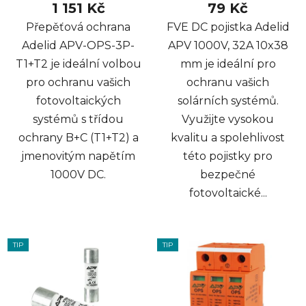
1 151 Kč
79 Kč
Přepěťová ochrana
FVE DC pojistka Adelid
Adelid APV-OPS-3P-
APV 1000V, 32A 10x38
T1+T2 je ideální volbou
mm je ideální pro
pro ochranu vašich
ochranu vašich
fotovoltaických
solárních systémů.
systémů s třídou
Využijte vysokou
ochrany B+C (T1+T2) a
kvalitu a spolehlivost
jmenovitým napětím
této pojistky pro
1000V DC.
bezpečné
fotovoltaické...
TIP
TIP