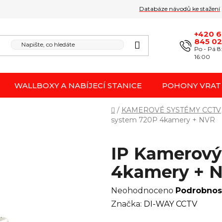
Databáze návodů ke stažení
Obchodní podmínk
Reklamace / odstoupení 
+420 
845 0
Po - Pá 8
16:00
WALLBOXY A NABÍJECÍ STANICE
POHONY VRAT
Domů
/
KAMEROVÉ SYSTÉMY CCTV
system 720P 4kamery + NVR
IP Kamerový
4kamery + 
Průměrné
Neohodnoceno
Podrobnos
hodnocení
Značka:
DI-WAY CCTV
produktu