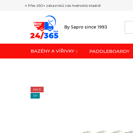
Přejít
⭐ Přes 450+ zákazníků nás hodnotilo kladně
na
obsah
By Sapro since 1993
BAZÉNY A VÍŘIVKY
PADDLEBOARDY
AKCE
TIP