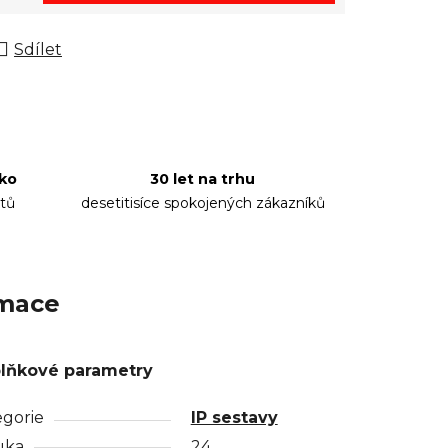
Sdílet
sko
30 let na trhu
tů
desetitisíce spokojených zákazníků
rmace
lňkové parametry
egorie
IP sestavy
uka
24