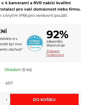
s 4 kamerami a NVR nabízí kvalitní
nstalaci pro vaši domácnost nebo firmu.
s krytím IP66 pro venkovní použití.
92%
NÍ
jednáno a v
zákazníků
Manžel byl moc
doporučuje
tento obchod."
Zobrazit
hodnocení
Skladem
(5 ks)
4117
DO KOŠÍKU