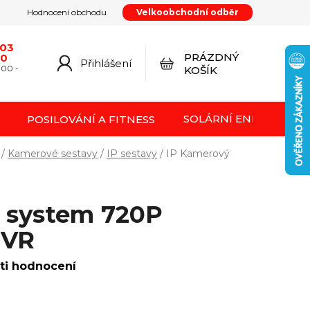
Hodnocení obchodu
Velkoobchodní odběr
y
Podmínky ochrany osobních údajů
Kontakty
od smlouvy
Doprava a platba
Moje objednávka
603
PRÁZDNÝ
20
Přihlášení
NÁKUPNÍ
:00 -
KOŠÍK
KOŠÍK
SOLÁRNÍ ENERGIE FVE
POSILOVÁNÍ A FITNESS
/
Kamerové sestavy
/
IP sestavy
/
IP Kamerový
 system 720P
NVR
ti hodnocení