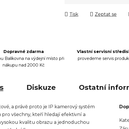
Měrná cena:
Tisk
Zeptat se
Dopravné zdarma
Vlastní servisní středi
bu Balíkovna na výdejní místo při
provedeme servis produk
nákupu nad 2000 Kč
s
Diskuze
Ostatní info
ové, a právě proto je IP kamerový systém
Dop
ro všechny, kteří hledají efektivní a
Kat
 vysokou kvalitu obrazu a jednoduchou
Zár