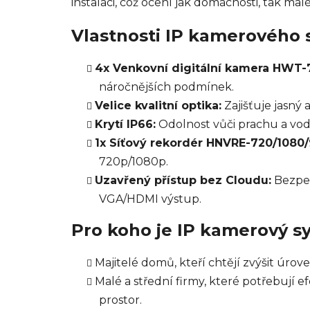
instalaci, což ocení jak domácnosti, tak malé
Vlastnosti IP kamerového
4x Venkovní digitální kamera HWT-7
náročnějších podmínek.
Velice kvalitní optika:
Zajišťuje jasný 
Krytí IP66:
Odolnost vůči prachu a vodě
1x Síťový rekordér HNVRE-720/1080
720p/1080p.
Uzavřený přístup bez Cloudu:
Bezpeč
VGA/HDMI výstup.
Pro koho je IP kamerový 
Majitelé domů, kteří chtějí zvýšit úro
Malé a střední firmy, které potřebují 
prostor.