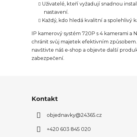
Uživatelé, kteří vyžadují snadnou instal
nastavení.
Každý, kdo hledá kvalitní a spolehlivý 
IP kamerový systém 720P s 4 kamerami a NV
chránit svůj majetek efektivním způsobem. 
navštivte náš e-shop a objevte další produ
zabezpečení.
Z
á
Kontakt
p
a
objednavky
@
24365.cz
t
í
+420 603 845 020