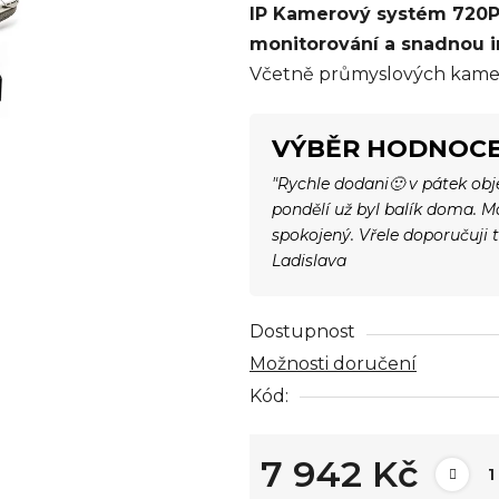
IP Kamerový systém 720P 
je
monitorování a snadnou i
0,0
Včetně průmyslových kamer 
z
5
hvězdiček.
VÝBĚR HODNOCE
"Rychle dodani🙂 v pátek ob
pondělí už byl balík doma. 
spokojený. Vřele doporučuji 
Ladislava
Dostupnost
Možnosti doručení
Kód:
7 942 Kč