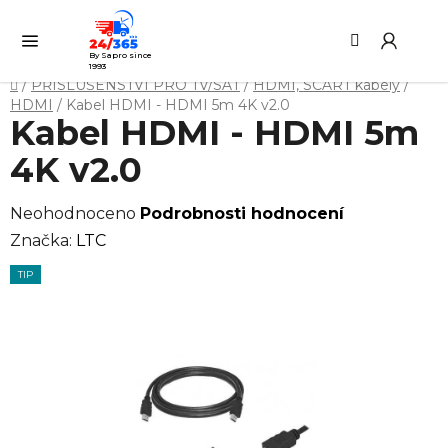
Přejít
Hledat
NÁ
na
KO
obsah
By Sapro since
1993
Domů
/
PŘÍSLUŠENSTVÍ PRO TV/SAT
/
HDMI, SCART kabely
/
HDMI
/
Kabel HDMI - HDMI 5m 4K v2.0
Kabel HDMI - HDMI 5m
4K v2.0
Průměrné
Neohodnoceno
Podrobnosti hodnocení
hodnocení
Značka:
LTC
produktu
TIP
je
0,0
z
5
hvězdiček.