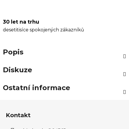
30 let na trhu
desetitisíce spokojených zákazníků
Popis
Diskuze
Ostatní informace
Z
á
Kontakt
p
a