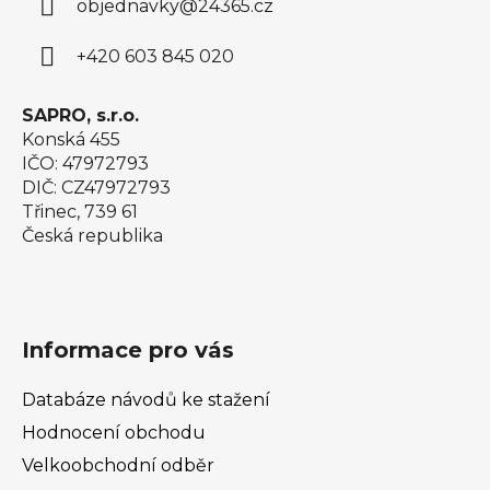
objednavky
@
24365.cz
t
í
+420 603 845 020
SAPRO, s.r.o.
Konská 455
IČO: 47972793
DIČ: CZ47972793
Třinec, 739 61
Česká republika
Informace pro vás
Databáze návodů ke stažení
Hodnocení obchodu
Velkoobchodní odběr