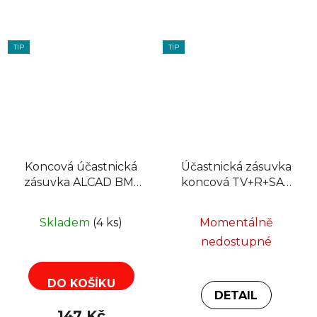
TIP
TIP
Koncová účastnická
Účastnická zásuvka
zásuvka ALCAD BM-
koncová TV+R+SAT
100 3,5dB TV a
3dB
FM/DAB
Skladem
(4 ks)
Momentálně
nedostupné
DO KOŠÍKU
DETAIL
147 Kč