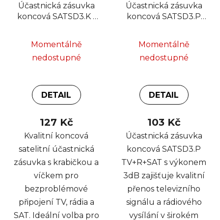
Účastnická zásuvka
Účastnická zásuvka
koncová SATSD3.K /
koncová SATSD3.P
FD6SET TV+R+SAT,
TV+R+SAT
krabička + víčko,
Momentálně
Momentálně
komplet
nedostupné
nedostupné
DETAIL
DETAIL
127 Kč
103 Kč
Kvalitní koncová
Účastnická zásuvka
satelitní účastnická
koncová SATSD3.P
zásuvka s krabičkou a
TV+R+SAT s výkonem
víčkem pro
3dB zajišťuje kvalitní
bezproblémové
přenos televizního
připojení TV, rádia a
signálu a rádiového
SAT. Ideální volba pro
vysílání v širokém