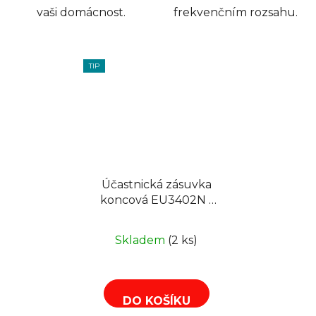
vaši domácnost.
frekvenčním rozsahu.
TIP
Účastnická zásuvka
koncová EU3402N -
2xSAT+TV+R
Skladem
(2 ks)
DO KOŠÍKU