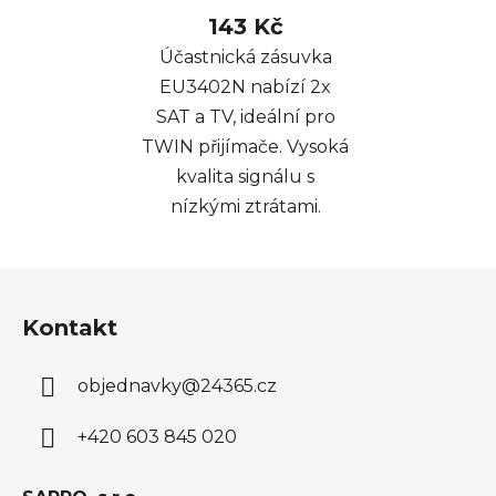
143 Kč
Účastnická zásuvka
EU3402N nabízí 2x
SAT a TV, ideální pro
TWIN přijímače. Vysoká
kvalita signálu s
nízkými ztrátami.
Z
á
Kontakt
p
a
objednavky
@
24365.cz
t
í
+420 603 845 020