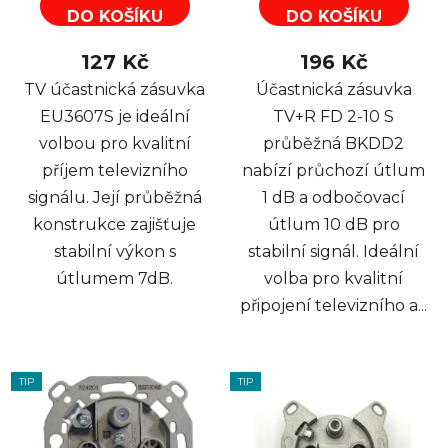
DO KOŠÍKU
DO KOŠÍKU
127 Kč
196 Kč
TV účastnická zásuvka
Účastnická zásuvka
EU3607S je ideální
TV+R FD 2-10 S
volbou pro kvalitní
průběžná BKDD2
příjem televizního
nabízí průchozí útlum
signálu. Její průběžná
1 dB a odbočovací
konstrukce zajišťuje
útlum 10 dB pro
stabilní výkon s
stabilní signál. Ideální
útlumem 7dB.
volba pro kvalitní
připojení televizního a...
TIP
TIP