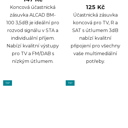
125 Kč
Koncová účastnická
zásuvka ALCAD BM-
Účastnická zásuvka
100 3,5dB je ideální pro
koncová pro TV, R a
rozvod signálu v STA a
SAT s útlumem 3dB
individuální příjem.
nabízí kvalitní
Nabízí kvalitní výstupy
připojení pro všechny
pro TV a FM/DAB s
vaše multimediální
nízkým útlumem.
potřeby.
TIP
TIP