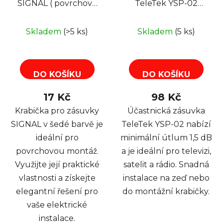
SIGNAL ( povrchová
TeleTek YSP-02
šedá)
koncová TV+R 1,5 dB
Skladem
(>5 ks)
Skladem
(5 ks)
DO KOŠÍKU
DO KOŠÍKU
17 Kč
98 Kč
Krabička pro zásuvky
Účastnická zásuvka
SIGNAL v šedé barvě je
TeleTek YSP-02 nabízí
ideální pro
minimální útlum 1,5 dB
povrchovou montáž.
a je ideální pro televizi,
Využijte její praktické
satelit a rádio. Snadná
vlastnosti a získejte
instalace na zeď nebo
elegantní řešení pro
do montážní krabičky.
vaše elektrické
instalace.