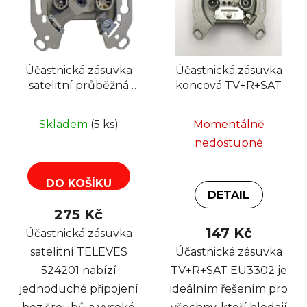
Účastnická zásuvka
Účastnická zásuvka
satelitní průběžná
koncová TV+R+SAT
TELEVES 524201
TV+R+SAT, dB
Skladem
(5 ks)
Momentálně
nedostupné
DO KOŠÍKU
DETAIL
275 Kč
147 Kč
Účastnická zásuvka
satelitní TELEVES
Účastnická zásuvka
524201 nabízí
TV+R+SAT EU3302 je
jednoduché připojení
ideálním řešením pro