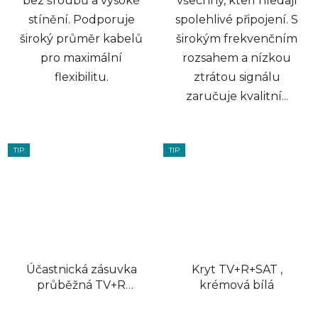
bez šroubů a vysoké
všechny, kteří hledají
stínění. Podporuje
spolehlivé připojení. S
široký průměr kabelů
širokým frekvenčním
pro maximální
rozsahem a nízkou
flexibilitu.
ztrátou signálu
zaručuje kvalitní...
TIP
TIP
Účastnická zásuvka
Kryt TV+R+SAT ,
průběžná TV+R
krémová bílá
(17dB)