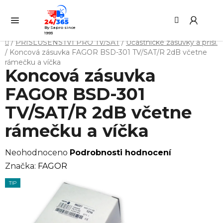
Přejít
Hledat
NÁ
na
KO
obsah
By Sapro since
1993
Domů
/
PŘÍSLUŠENSTVÍ PRO TV/SAT
/
Účastnické zásuvky a přísl.
/
Koncová zásuvka FAGOR BSD-301 TV/SAT/R 2dB včetne
rámečku a víčka
Koncová zásuvka
FAGOR BSD-301
TV/SAT/R 2dB včetne
rámečku a víčka
Průměrné
Neohodnoceno
Podrobnosti hodnocení
hodnocení
Značka:
FAGOR
produktu
TIP
je
0,0
z