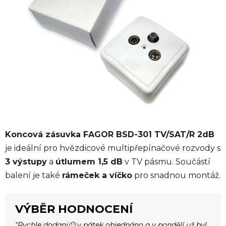
5
hvězdiček.
Koncová zásuvka FAGOR BSD-301 TV/SAT/R 2dB
je ideální pro hvězdicové multipřepínačové rozvody s
3 výstupy
a
útlumem 1,5 dB
v TV pásmu. Součástí
balení je také
rámeček a víčko
pro snadnou montáž.
VÝBĚR HODNOCENÍ
"Rychle dodani🙂 v pátek objednáno a v pondělí už byl