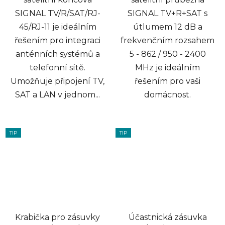
SIGNAL TV/R/SAT/RJ-
SIGNAL TV+R+SAT s
45/RJ-11 je ideálním
útlumem 12 dB a
řešením pro integraci
frekvenčním rozsahem
anténních systémů a
5 - 862 / 950 - 2400
telefonní sítě.
MHz je ideálním
Umožňuje připojení TV,
řešením pro vaši
SAT a LAN v jednom...
domácnost.
TIP
TIP
Krabička pro zásuvky
Účastnická zásuvka