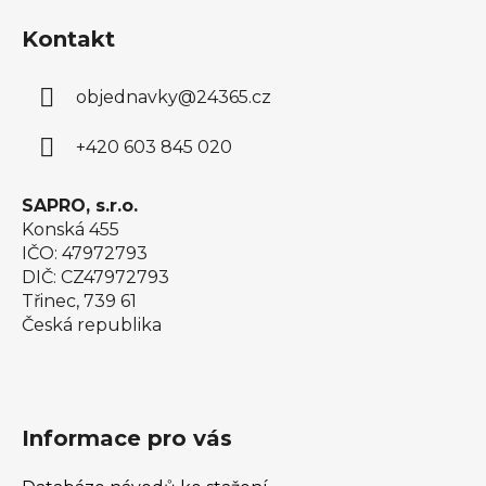
á
Kontakt
p
a
objednavky
@
24365.cz
t
í
+420 603 845 020
SAPRO, s.r.o.
Konská 455
IČO: 47972793
DIČ: CZ47972793
Třinec, 739 61
Česká republika
Informace pro vás