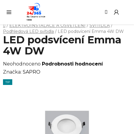
Přejít
Hledat
NÁ
na
KO
obsah
By Sapro since
1993
Domů
/
ELEKTROINSTALACE A OSVĚTLENÍ
/
SVÍTIDLA
/
Podhledová LED svítidla
/
LED podsvícení Emma 4W DW
LED podsvícení Emma
4W DW
Průměrné
Neohodnoceno
Podrobnosti hodnocení
hodnocení
Značka:
SAPRO
produktu
TIP
je
0,0
z
5
hvězdiček.