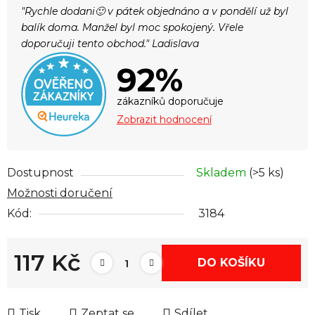
"Rychle dodani🙂 v pátek objednáno a v pondělí už byl
balík doma. Manžel byl moc spokojený. Vřele
doporučuji tento obchod." Ladislava
92%
zákazníků doporučuje
Zobrazit hodnocení
Dostupnost
Skladem
(>5 ks)
Možnosti doručení
Kód:
3184
117 Kč
DO KOŠÍKU
Měrná cena:
Tisk
Zeptat se
Sdílet