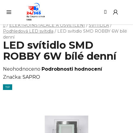
Přejít
Hledat
NÁ
na
KO
obsah
By Sapro since
1993
Domů
/
ELEKTROINSTALACE A OSVĚTLENÍ
/
SVÍTIDLA
/
Podhledová LED svítidla
/
LED svítidlo SMD ROBBY 6W bílé
denní
LED svítidlo SMD
ROBBY 6W bílé denní
Průměrné
Neohodnoceno
Podrobnosti hodnocení
hodnocení
Značka:
SAPRO
produktu
TIP
je
0,0
z
5
hvězdiček.