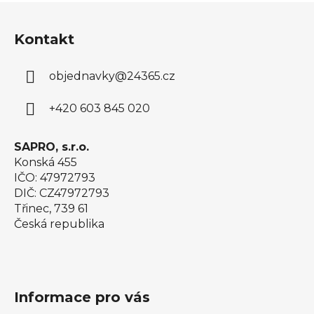
Z
á
Kontakt
p
a
objednavky
@
24365.cz
t
í
+420 603 845 020
SAPRO, s.r.o.
Konská 455
IČO: 47972793
DIČ: CZ47972793
Třinec, 739 61
Česká republika
Informace pro vás