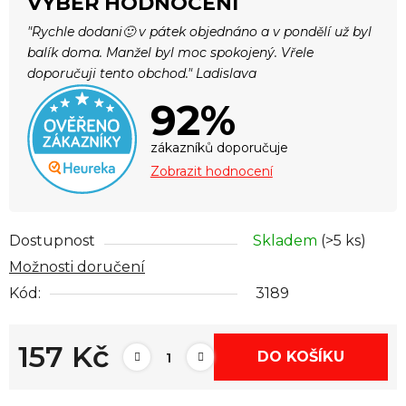
VÝBĚR HODNOCENÍ
"Rychle dodani🙂 v pátek objednáno a v pondělí už byl
balík doma. Manžel byl moc spokojený. Vřele
doporučuji tento obchod." Ladislava
92%
zákazníků doporučuje
Zobrazit hodnocení
Dostupnost
Skladem
(>5 ks)
Možnosti doručení
Kód:
3189
157 Kč
DO KOŠÍKU
Měrná cena: