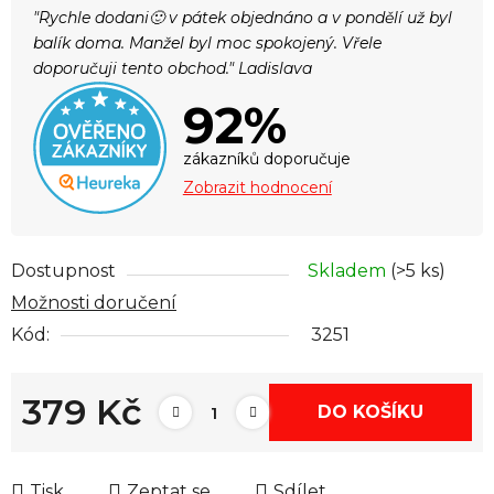
"Rychle dodani🙂 v pátek objednáno a v pondělí už byl
balík doma. Manžel byl moc spokojený. Vřele
doporučuji tento obchod." Ladislava
92%
zákazníků doporučuje
Zobrazit hodnocení
Dostupnost
Skladem
(>5 ks)
Možnosti doručení
Kód:
3251
379 Kč
DO KOŠÍKU
Měrná cena:
Tisk
Zeptat se
Sdílet