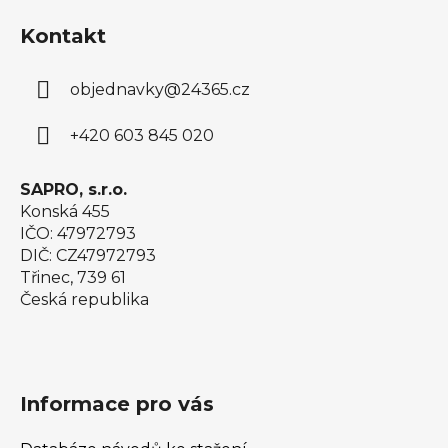
á
Kontakt
p
a
objednavky
@
24365.cz
t
í
+420 603 845 020
SAPRO, s.r.o.
Konská 455
IČO: 47972793
DIČ: CZ47972793
Třinec, 739 61
Česká republika
Informace pro vás