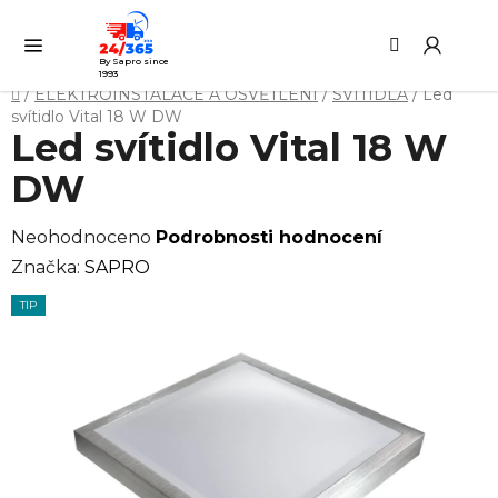
Přejít
Hledat
NÁ
na
KO
obsah
By Sapro since
1993
Domů
/
ELEKTROINSTALACE A OSVĚTLENÍ
/
SVÍTIDLA
/
Led
svítidlo Vital 18 W DW
Led svítidlo Vital 18 W
DW
Průměrné
Neohodnoceno
Podrobnosti hodnocení
hodnocení
Značka:
SAPRO
produktu
TIP
je
0,0
z
5
hvězdiček.