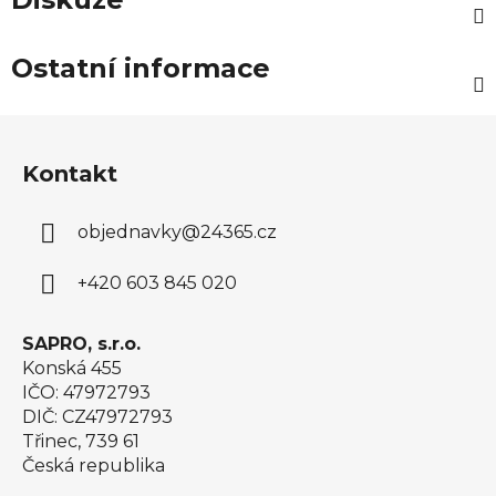
Ostatní informace
Z
á
Kontakt
p
a
objednavky
@
24365.cz
t
í
+420 603 845 020
SAPRO, s.r.o.
Konská 455
IČO: 47972793
DIČ: CZ47972793
Třinec, 739 61
Česká republika