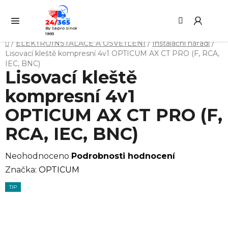
Přejít
Hledat
NÁ
na
KO
obsah
By Sapro since
1993
Domů
/
ELEKTROINSTALACE A OSVĚTLENÍ
/
Instalační nářadí
/
Lisovací kleště kompresní 4v1 OPTICUM AX CT PRO (F, RCA,
IEC, BNC)
Lisovací kleště
kompresní 4v1
OPTICUM AX CT PRO (F,
RCA, IEC, BNC)
Průměrné
Neohodnoceno
Podrobnosti hodnocení
hodnocení
Značka:
OPTICUM
produktu
TIP
je
0,0
z