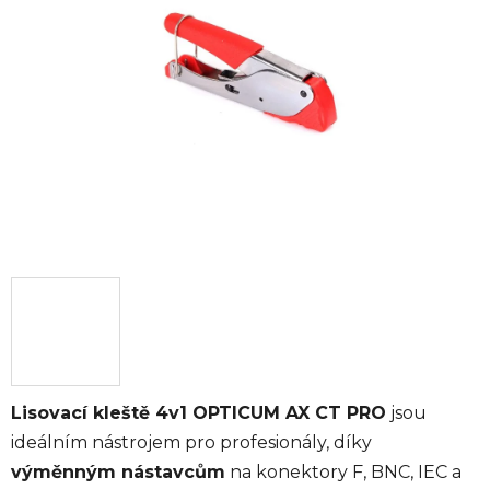
5
hvězdiček.
Lisovací kleště 4v1 OPTICUM AX CT PRO
jsou
ideálním nástrojem pro profesionály, díky
výměnným nástavcům
na konektory F, BNC, IEC a