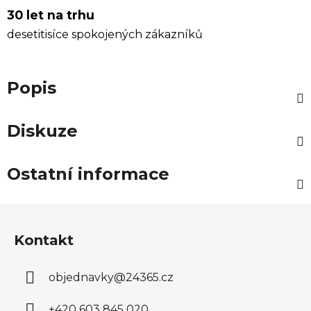
30 let na trhu
desetitisíce spokojených zákazníků
Popis
Diskuze
Ostatní informace
Z
á
Kontakt
p
a
objednavky
@
24365.cz
t
í
+420 603 845 020