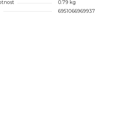
tnost
0.79 kg
N
6951066969937