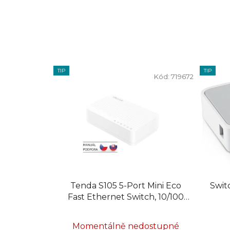
TIP
TIP
Kód:
719672
Tenda S105 5-Port Mini Eco
Swit
Fast Ethernet Switch, 10/100
Mb/s, Desktop
Momentálně nedostupné