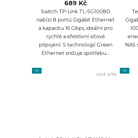
689 Kč
Switch TP-Link TL-SG1008D
Te
nabízí 8 portů Gigabit Ethernet
Gigab
a kapacitu 16 Gbps, ideální pro
10
rychlé a efektivní síťové
ener
připojení. S technologií Green
NAS s
Ethernet snižuje spotřebu...
TIP
TIP
Kód:
4176