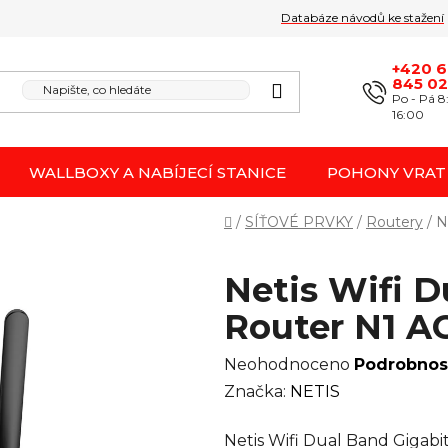
Databáze návodů ke stažení
Obchodní podmínk
Reklamace / odstoupení 
+420 
845 0
Po - Pá 8
16:00
WALLBOXY A NABÍJECÍ STANICE
POHONY VRAT
Domů
/
SÍŤOVÉ PRVKY
/
Routery
/
N
Netis Wifi D
Router N1 A
Průměrné
Neohodnoceno
Podrobnos
hodnocení
Značka:
NETIS
produktu
Netis Wifi Dual Band Gigab
je