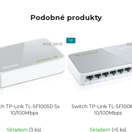
Podobné produkty
TIP
Kód:
3808
Kó
ch TP-Link TL-SF1005D 5x
Switch TP-Link TL-SF100
10/100Mbps
10/100Mbps
Skladem
(3 ks)
Skladem
(>5 ks)