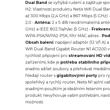
Dual Band
se vyhýbá rušení a zajišťuje spol
H2: Vlastnosti produktu Netis Wifi Dual B
až 300 Mbps (2,4 GHz) a 867 Mbps (5 GHz) 
2.0 -
Anténa:
2 x 5 dBi neodnímatelná anté
GHz) a IEEE 802.11a/n/ac (5 GHz) -
Frekven
WPA-PSK/WPA2-PSK, filtr MAC adres -
Pod
Obsah balení:
napájecí adaptér (12 V/1 A) 
Wifi Dual Band Gigabit Router N1 AC1200 vh
rychlost připojení pro
streamování HD vid
zařízeními, kde je
potřeba stabilního přip
snadno sdílet soubory a přehrávat mediáln
hledají router s
gigabitovými porty
pro ry
spolehlivý a rychlý router, Netis N1 splní 
snadným použitím je ideálním řešením pro
produkt nevyhovuje vašim potřebám, navšti
možnosti.