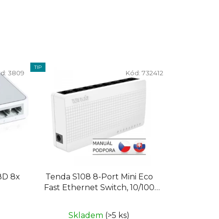
TIP
d:
3809
Kód:
732412
8D 8x
Tenda S108 8-Port Mini Eco
Fast Ethernet Switch, 10/100
Mb/s, Desktop
Skladem
(>5 ks)