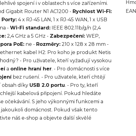
Hmo
ehlivé spojení i v oblastech s více zařízeními.
EA
and Gigabit Router N1 AC1200 -
Rychlost Wi-Fi:
-
Porty:
4 x RJ-45 LAN, 1 x RJ-45 WAN, 1 x USB
na -
Wi-Fi standard:
IEEE 802.11b/g/n (2,4
ce:
2,4 GHz a 5 GHz -
Zabezpečení:
WEP,
pora PoE:
ne -
Rozměry:
210 x 128 x 28 mm -
a ethernet kabel H2: Pro koho je produkt Netis
odný? - Pro uživatele, kteří vyžadují vysokou
eí
a
online hraní her
. - Pro domácnosti s více
ojení
bez rušení. - Pro uživatele, kteří chtějí
í obsah díky
USB 2.0 portu
. - Pro ty, kteří
chlejší kabelová připojení. Pokud hledáte
vaše očekávání. S jeho výkonnými funkcemi a
 jakoukoli domácnost. Pokud však tento
vte náš e-shop a objevte další skvělé