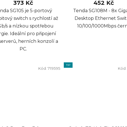
373 Kč
452 Kč
nda SG105 je 5-portový
Tenda SG108M - 8x Gig
itový switch s rychlostí až
Desktop Ethernet Swit
Gb/s a nízkou spotřebou
10/100/1000Mbps čer
gie. Ideální pro připojení
erverů, herních konzolí a
PC.
TIP
Kód:
719595
Kód