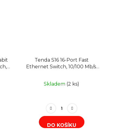
abit
Tenda S16 16-Port Fast
ch,
Ethernet Switch, 10/100 Mb/s,
ný
Desktop
Skladem
(2 ks)
DO KOŠÍKU