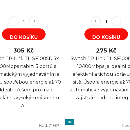
DO KOŠÍKU
DO KOŠÍKU
305 Kč
275 Kč
ch TP-Link TL-SF1005D 5x
Switch TP-Link TL-SF100
100Mbps nabízí 5 portů s
10/100Mbps je ideální 
matickým vyjednáváním a
efektivní a tichou správu
u spotřebou energie až 70
sítě. Úspora energie až 
 Ideální řešení pro malé
automatické vyjednávání
eláře s vysokým výkonem
zajišťují snadnou integr
a...
TIP
Kód:
719674
Kód