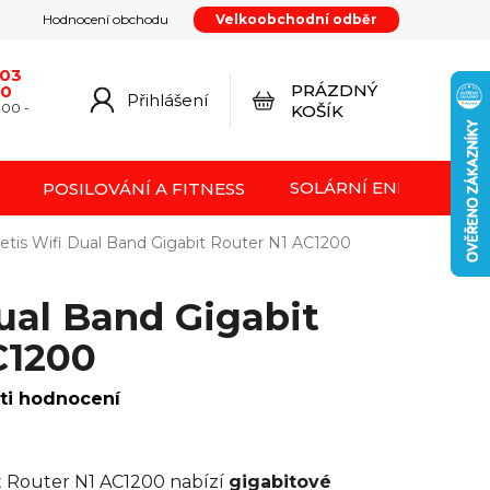
Hodnocení obchodu
Velkoobchodní odběr
y
Podmínky ochrany osobních údajů
Kontakty
od smlouvy
Doprava a platba
Moje objednávka
603
PRÁZDNÝ
20
Přihlášení
NÁKUPNÍ
:00 -
KOŠÍK
KOŠÍK
SOLÁRNÍ ENERGIE FVE
POSILOVÁNÍ A FITNESS
etis Wifi Dual Band Gigabit Router N1 AC1200
ual Band Gigabit
C1200
ti hodnocení
it Router N1 AC1200 nabízí
gigabitové