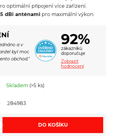
ro optimální připojení více zařízení.
a
5 dBi anténami
pro maximální výkon.
92%
NÍ
jednáno a v
zákazníků
Manžel byl moc
doporučuje
tento obchod."
Zobrazit
hodnocení
Skladem
(>5 ks)
284983
DO KOŠÍKU