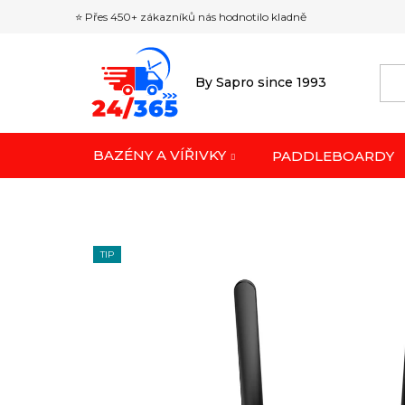
Přejít
⭐ Přes 450+ zákazníků nás hodnotilo kladně
na
obsah
By Sapro since 1993
BAZÉNY A VÍŘIVKY
PADDLEBOARDY
TIP