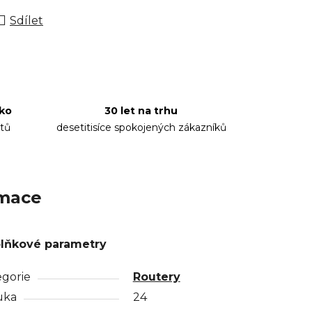
Sdílet
sko
30 let na trhu
tů
desetitisíce spokojených zákazníků
rmace
lňkové parametry
egorie
Routery
uka
24