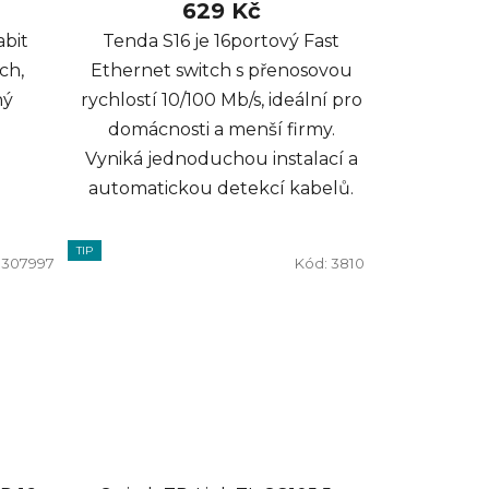
629 Kč
abit
Tenda S16 je 16portový Fast
ch,
Ethernet switch s přenosovou
ný
rychlostí 10/100 Mb/s, ideální pro
domácnosti a menší firmy.
Vyniká jednoduchou instalací a
automatickou detekcí kabelů.
TIP
:
307997
Kód:
3810