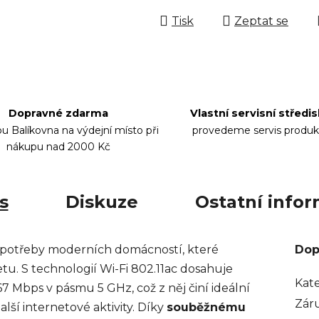
Tisk
Zeptat se
Dopravné zdarma
Vlastní servisní středi
bu Balíkovna na výdejní místo při
provedeme servis produk
nákupu nad 2000 Kč
s
Diskuze
Ostatní info
 potřeby moderních domácností, které
Dop
netu. S technologií Wi-Fi 802.11ac dosahuje
Kat
7 Mbps v pásmu 5 GHz, což z něj činí ideální
Zár
lší internetové aktivity. Díky
souběžnému