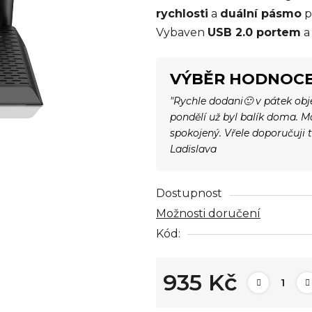
rychlosti
a
duální pásmo
p
0,0
Vybaven
USB 2.0 portem
z
5
hvězdiček.
VÝBĚR HODNOCE
"Rychle dodani🙂 v pátek ob
pondělí už byl balík doma. 
spokojený. Vřele doporučuji 
Ladislava
Dostupnost
Možnosti doručení
Kód:
935 Kč
Měrná cena: