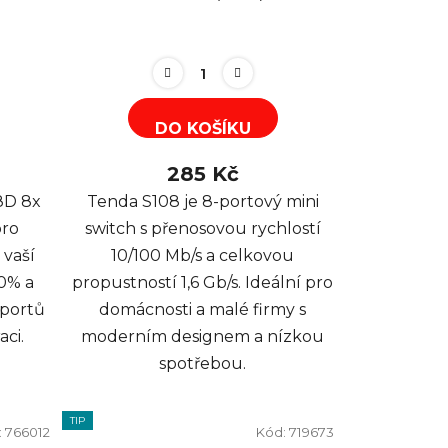
DO KOŠÍKU
285 Kč
8D 8x
Tenda S108 je 8-portový mini
pro
switch s přenosovou rychlostí
 vaší
10/100 Mb/s a celkovou
70% a
propustností 1,6 Gb/s. Ideální pro
 portů
domácnosti a malé firmy s
aci.
moderním designem a nízkou
spotřebou.
TIP
:
766012
Kód:
719673