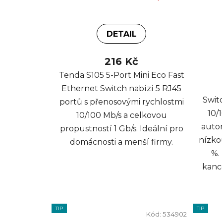
DETAIL
216 Kč
Tenda S105 5-Port Mini Eco Fast
Ethernet Switch nabízí 5 RJ45
Swit
portů s přenosovými rychlostmi
10/
10/100 Mb/s a celkovou
auto
propustností 1 Gb/s. Ideální pro
nízko
domácnosti a menší firmy.
%.
kanc
TIP
TIP
Kód:
534902