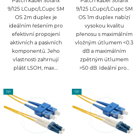
Patch kabel Solarix
Patch kabel Solarix
9/125 LCupc/LCupc SM
9/125 LCupc/LCupc SM
OS 2m duplex je
OS 1m duplex nabízí
ideálním řešením pro
vysokou kvalitu
efektivní propojení
přenosu s maximálním
aktivních a pasivních
vložným útlumem <0.3
komponentů. Jeho
dB a maximálním
vlastnosti zahrnují
zpětným útlumem
plášť LSOH, max....
>50 dB. Ideální pro...
TIP
TIP