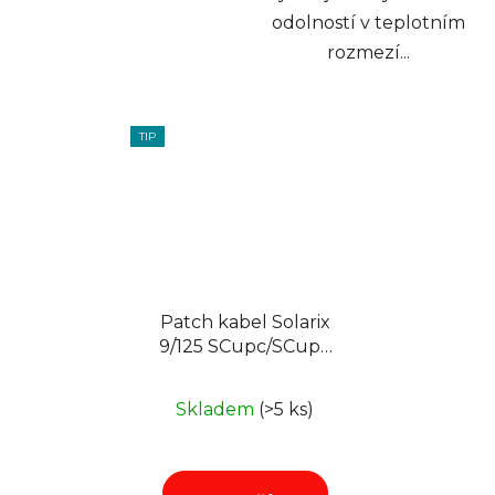
odolností v teplotním
rozmezí...
TIP
Patch kabel Solarix
9/125 SCupc/SCupc
SM OS 2m duplex
Skladem
(>5 ks)