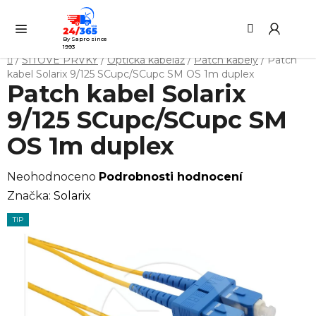
Přejít
Hledat
NÁ
na
KO
obsah
By Sapro since
1993
Domů
/
SÍŤOVÉ PRVKY
/
Optická kabeláž
/
Patch kabely
/
Patch
kabel Solarix 9/125 SCupc/SCupc SM OS 1m duplex
Patch kabel Solarix
9/125 SCupc/SCupc SM
OS 1m duplex
Průměrné
Neohodnoceno
Podrobnosti hodnocení
hodnocení
Značka:
Solarix
produktu
TIP
je
0,0
z
5
hvězdiček.