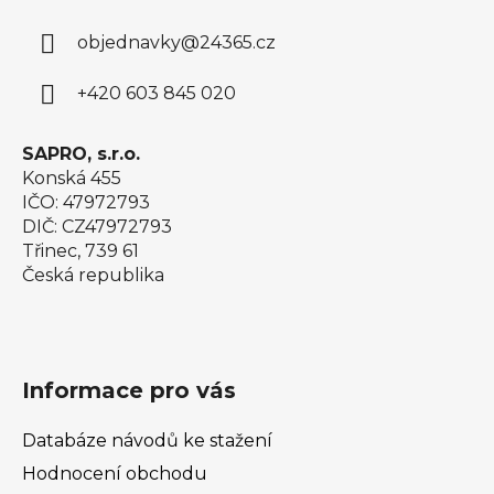
a
objednavky
@
24365.cz
t
í
+420 603 845 020
SAPRO, s.r.o.
Konská 455
IČO: 47972793
DIČ: CZ47972793
Třinec, 739 61
Česká republika
Informace pro vás
Databáze návodů ke stažení
Hodnocení obchodu