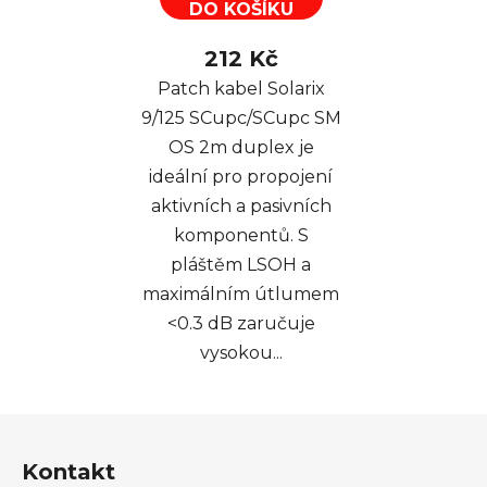
DO KOŠÍKU
212 Kč
Patch kabel Solarix
9/125 SCupc/SCupc SM
OS 2m duplex je
ideální pro propojení
aktivních a pasivních
komponentů. S
pláštěm LSOH a
maximálním útlumem
<0.3 dB zaručuje
vysokou...
Z
á
Kontakt
p