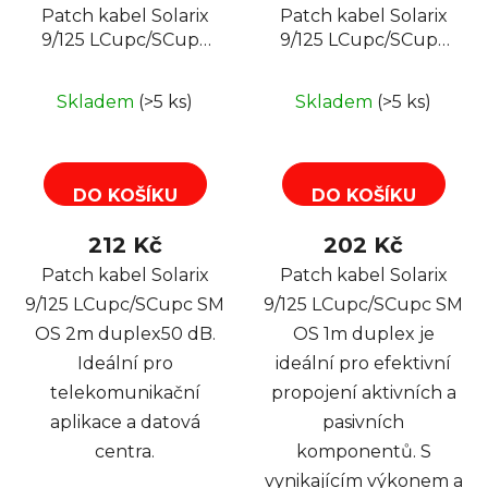
Patch kabel Solarix
Patch kabel Solarix
9/125 LCupc/SCupc
9/125 LCupc/SCupc
SM OS 2m duplex
SM OS 1m duplex
Skladem
(>5 ks)
Skladem
(>5 ks)
DO KOŠÍKU
DO KOŠÍKU
212 Kč
202 Kč
Patch kabel Solarix
Patch kabel Solarix
9/125 LCupc/SCupc SM
9/125 LCupc/SCupc SM
OS 2m duplex50 dB.
OS 1m duplex je
Ideální pro
ideální pro efektivní
telekomunikační
propojení aktivních a
aplikace a datová
pasivních
centra.
komponentů. S
vynikajícím výkonem a