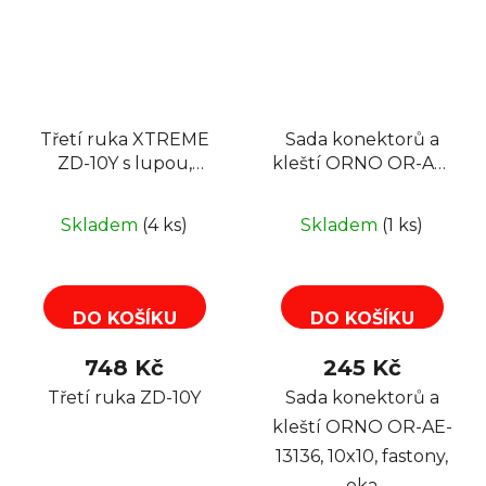
Třetí ruka XTREME
Sada konektorů a
ZD-10Y s lupou,
kleští ORNO OR-AE-
osvětlením a
13136, 10x10, fastony,
stojánkem pro
oka
Skladem
(4 ks)
Skladem
(1 ks)
mikropájku
DO KOŠÍKU
DO KOŠÍKU
748 Kč
245 Kč
Třetí ruka ZD-10Y
Sada konektorů a
kleští ORNO OR-AE-
13136, 10x10, fastony,
oka