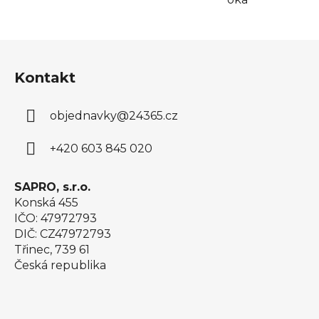
Z
á
Kontakt
p
a
objednavky
@
24365.cz
t
í
+420 603 845 020
SAPRO, s.r.o.
Konská 455
IČO: 47972793
DIČ: CZ47972793
Třinec, 739 61
Česká republika