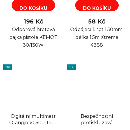
DO KOŠÍKU
DO KOŠÍKU
196 Kč
58 Kč
Odporová hrotová
Odpájecí knot 1,50mm,
pájka pistole KEMOT
délka 1,5m Xtreme
30/130W
4888
TIP
TIP
Digitální multimetr
Bezpečnostní
Orangjo VC500, LCD,
protiskluzová
9V
šrafovaná páska