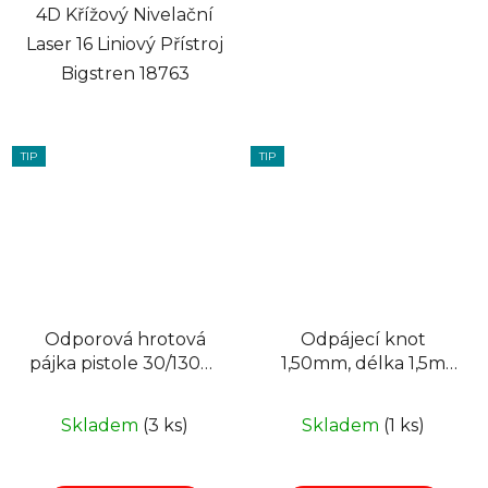
4D Křížový Nivelační
Laser 16 Liniový Přístroj
Bigstren 18763
TIP
TIP
Odporová hrotová
Odpájecí knot
pájka pistole 30/130W
1,50mm, délka 1,5m
KEMOT LUT0066
Xtreme 4888
Skladem
(3 ks)
Skladem
(1 ks)