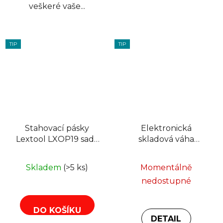
veškeré vaše...
TIP
TIP
Stahovací pásky
Elektronická
Lextool LXOP19 sada
skladová váha
10, 15, 20cm po 20ks
Malatec 23537,
černé
nosnost 150kg, černá
Skladem
(>5 ks)
Momentálně
nedostupné
DO KOŠÍKU
DETAIL