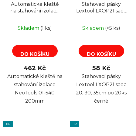
Automatické kleště
Stahovací pásky
na stahování izolace
Lextool LXOP21 sada
NeoTools 01-540
20, 30, 35cm po 20ks
200mm
černé
Skladem
(1 ks)
Skladem
(>5 ks)
DO KOŠÍKU
DO KOŠÍKU
462 Kč
58 Kč
Automatické kleště na
Stahovací pásky
stahování izolace
Lextool LXOP21 sada
NeoTools 01-540
20, 30, 35cm po 20ks
200mm
černé
TIP
TIP