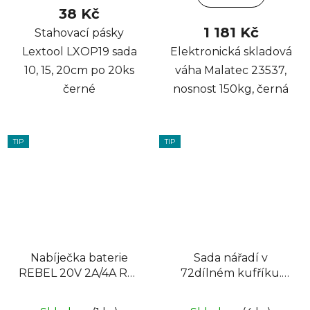
38 Kč
1 181 Kč
Stahovací pásky
Lextool LXOP19 sada
Elektronická skladová
10, 15, 20cm po 20ks
váha Malatec 23537,
černé
nosnost 150kg, černá
TIP
TIP
Nabíječka baterie
Sada nářadí v
REBEL 20V 2A/4A RB-
72dílném kufříku.
2001-CH
Bigstreen 26846