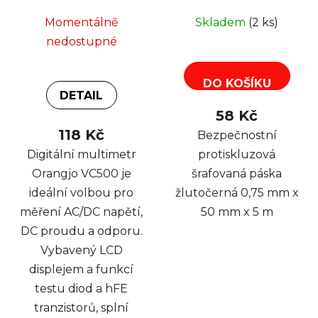
žlutočerná 0,75 mm x
Momentálně
Skladem
(2 ks)
50 mm x 5 m
nedostupné
DO KOŠÍKU
DETAIL
58 Kč
118 Kč
Bezpečnostní
Digitální multimetr
protiskluzová
Orangjo VC500 je
šrafovaná páska
ideální volbou pro
žlutočerná 0,75 mm x
měření AC/DC napětí,
50 mm x 5 m
DC proudu a odporu.
Vybavený LCD
displejem a funkcí
testu diod a hFE
tranzistorů, splní