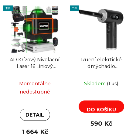
TIP
TIP
4D Křížový Nivelační
Ruční elekrtické
Laser 16 Liniový
dmýchadlo
Přístroj Bigstren
kompresor
18763
TEESA5018, 3 úrovně,
Momentálně
Skladem
(1 ks)
svítilna, 75 W, 5
nedostupné
trysek, baterie 6000
mAh
DO KOŠÍKU
DETAIL
590 Kč
1 664 Kč