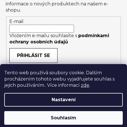
informace o nových produktech na našem e-
shopu.
E-mail
Vložením e-mailu souhlasíte s
podmínkami
ochrany osobních údajů
PŘIHLÁSIT SE
Tento web používá soubory cookie. Dalším
procházením tohoto webu vyjadřujete souhlas s
jejich používáním.. Více informací
zde
.
Nastavení
Vytvořil Shoptet
|
Anque Media
Souhlasím
Copyright 2026
24365.cz
. Všechna práva
vyhrazena.