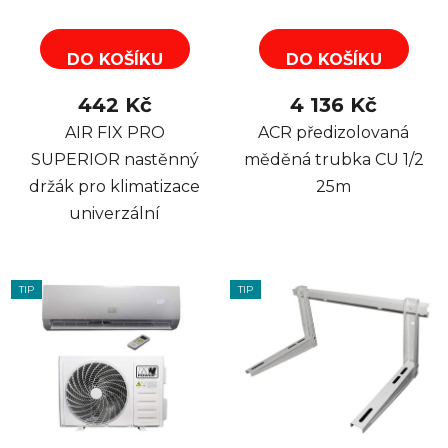
DO KOŠÍKU
DO KOŠÍKU
442 Kč
4 136 Kč
AIR FIX PRO
ACR předizolovaná
SUPERIOR nastěnný
měděná trubka CU 1/2
držák pro klimatizace
25m
univerzální
TIP
TIP