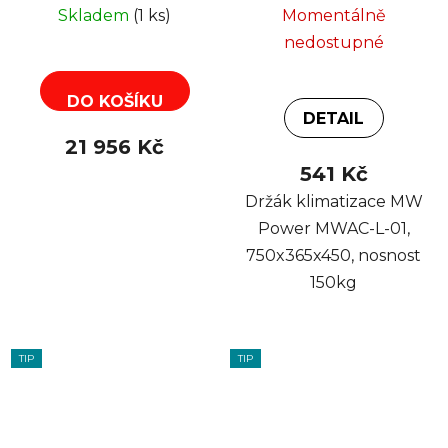
R32
nosnost 150kg
Skladem
(1 ks)
Momentálně
nedostupné
DO KOŠÍKU
DETAIL
21 956 Kč
541 Kč
Držák klimatizace MW
Power MWAC-L-01,
750x365x450, nosnost
150kg
TIP
TIP