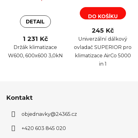
DO KOŠÍKU
DETAIL
245 Kč
1 231 Kč
Univerzální dálkový
Držák klimatizace
ovladač SUPERIOR pro
W600, 600x600 3,0kN
klimatizace AirCo 5000
in 1
Z
á
Kontakt
p
a
objednavky
@
24365.cz
t
í
+420 603 845 020