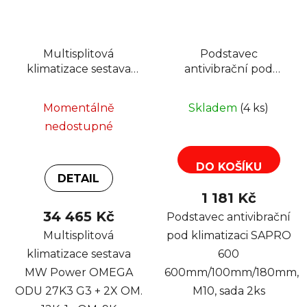
Multisplitová
Podstavec
klimatizace sestava
antivibrační pod
MW Power OMEGA
klimatizaci SAPRO
ODU 27K3 G3 + 2X
600
Momentálně
Skladem
(4 ks)
OM. 12K, 1x OM. 9K
600mm/100mm/180mm,
nedostupné
M10, sada 2ks
DO KOŠÍKU
DETAIL
1 181 Kč
34 465 Kč
Podstavec antivibrační
Multisplitová
pod klimatizaci SAPRO
klimatizace sestava
600
MW Power OMEGA
600mm/100mm/180mm,
ODU 27K3 G3 + 2X OM.
M10, sada 2ks