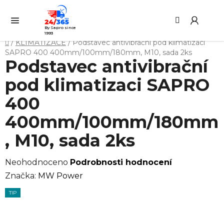
Přejít
Hledat
NÁ
na
KO
obsah
By Sapro since
1993
Domů
/
KLIMATIZACE
/
Podstavec antivibrační pod klimatizaci
SAPRO 400 400mm/100mm/180mm, M10, sada 2ks
Podstavec antivibrační
pod klimatizaci SAPRO
400
400mm/100mm/180mm
, M10, sada 2ks
Průměrné
Neohodnoceno
Podrobnosti hodnocení
hodnocení
Značka:
MW Power
produktu
TIP
je
0,0