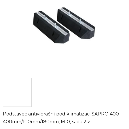
z
5
hvězdiček.
Podstavec antivibrační pod klimatizaci SAPRO 400
400mm/100mm/180mm, M10, sada 2ks