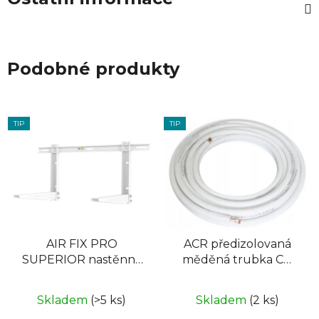
Podobné produkty
TIP
TIP
AIR FIX PRO
ACR předizolovaná
SUPERIOR nastěnný
měděná trubka CU
držák pro klimatizace
1/2 25m
univezální
Skladem
(>5 ks)
Skladem
(2 ks)