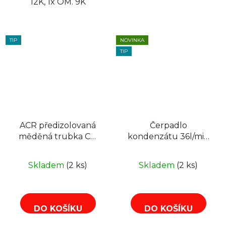
12K, 1x OM. 9K
TIP
NOVINKA
TIP
ACR předizolovaná
Čerpadlo
měděná trubka CU
kondenzátu 36l/min
1/4 25m
ACMW-PC-36B pro
klimatizace
Skladem
(2 ks)
Skladem
(2 ks)
DO KOŠÍKU
DO KOŠÍKU