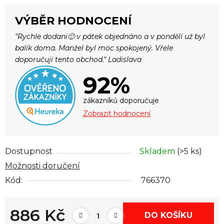
VÝBĚR HODNOCENÍ
"Rychle dodani🙂 v pátek objednáno a v pondělí už byl
balík doma. Manžel byl moc spokojený. Vřele
doporučuji tento obchod." Ladislava
92%
zákazníků doporučuje
Zobrazit hodnocení
Dostupnost
Skladem
(>5 ks)
Možnosti doručení
Kód:
766370
886 Kč
DO KOŠÍKU