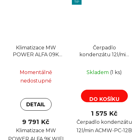
TIP
Klimatizace MW
Čerpadlo
POWER ALFA 09K
kondenzátu 12l/min
WIFI V1, 9000BTu,
ACMW-PC-12B pro
R32
klimatizace
Momentálně
Skladem
(1 ks)
nedostupné
DO KOŠÍKU
DETAIL
1 575 Kč
9 791 Kč
Čerpadlo kondenzátu
Klimatizace MW
12l/min ACMW-PC-12B
POWER ALFA 9K WIFI