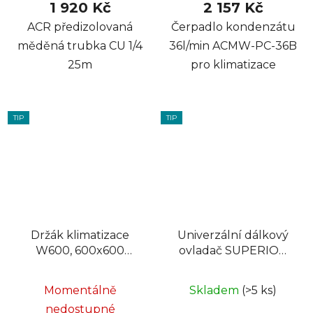
1 920 Kč
2 157 Kč
ACR předizolovaná
Čerpadlo kondenzátu
měděná trubka CU 1/4
36l/min ACMW-PC-36B
25m
pro klimatizace
TIP
TIP
Držák klimatizace
Univerzální dálkový
W600, 600x600
ovladač SUPERIOR
3,0kN, RAL9010
pro klimatizace AirCo
5000 in 1
Momentálně
Skladem
(>5 ks)
nedostupné