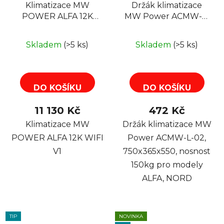
Klimatizace MW
Držák klimatizace
POWER ALFA 12K
MW Power ACMW-L-
WIFI V1, 12000BTu,
02, 750x365x550,
R32
nosnost 150kg pro
Skladem
(>5 ks)
Skladem
(>5 ks)
modely ALFA, NORD
DO KOŠÍKU
DO KOŠÍKU
11 130 Kč
472 Kč
Klimatizace MW
Držák klimatizace MW
POWER ALFA 12K WIFI
Power ACMW-L-02,
V1
750x365x550, nosnost
150kg pro modely
ALFA, NORD
TIP
NOVINKA